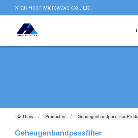
Xi'an Hoan Microwave Co., Ltd.
T
Thuis
Producten
Geheugenbandpassfilter Produ
Geheugenbandpassfilter