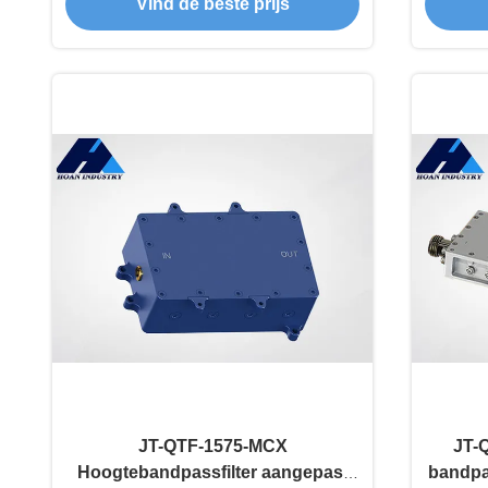
Vind de beste prijs
JT-QTF-1575-MCX
JT-
Hoogtebandpassfilter aangepast
bandpa