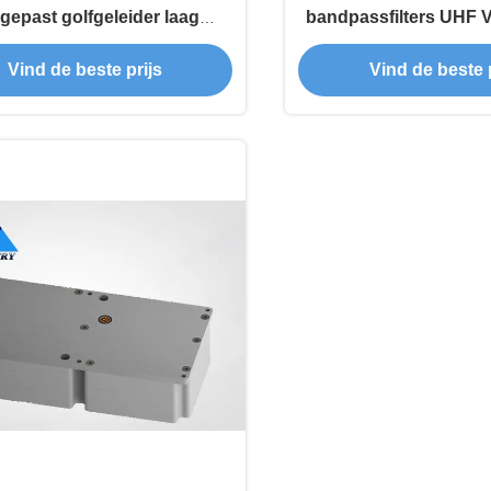
gepast golfgeleider laag
bandpassfilters UHF
oegverlies bandpassfilter
holtefilter
Vind de beste prijs
Vind de beste p