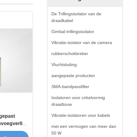
De Trillingsisolator van de
draadkabel
Gimbal-trillingsisolator
Vibratie-isolator van de camera
rubberschokbreker
Vluchtsluiting
aangepaste producten
SMA-bandpassfilter
Isolatoren voor cirkelvormig
draadtouw
Vibratie-isolatoren voor kabels
gepast
invoegverlies
met een vermogen van meer dan
F-1575-MCX-1
50 W