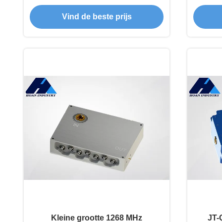
golfgeleider met laag invoegverlies
Vind de beste prijs
Kleine grootte 1268 MHz
JT-