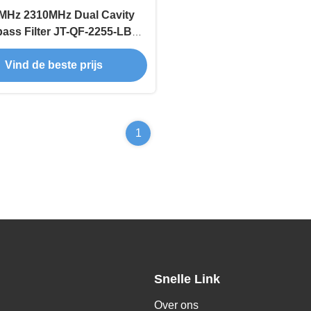
z Dual Cavity
ass Filter JT-QF-2255-LBX
et laag invoegverlies
Vind de beste prijs
1
Snelle Link
Over ons