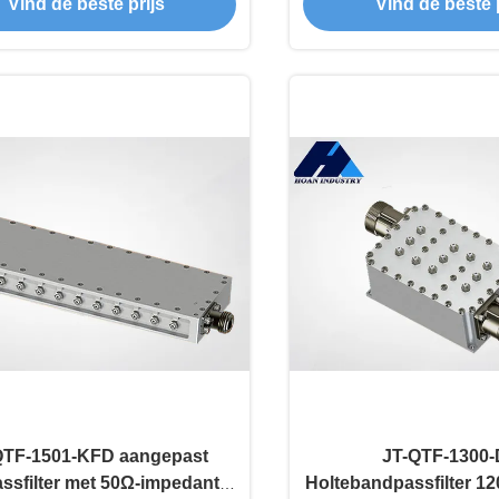
Vind de beste prijs
Vind de beste p
QTF-1501-KFD aangepast
JT-QTF-1300-
ssfilter met 50Ω-impedantie
Holtebandpassfilter 1