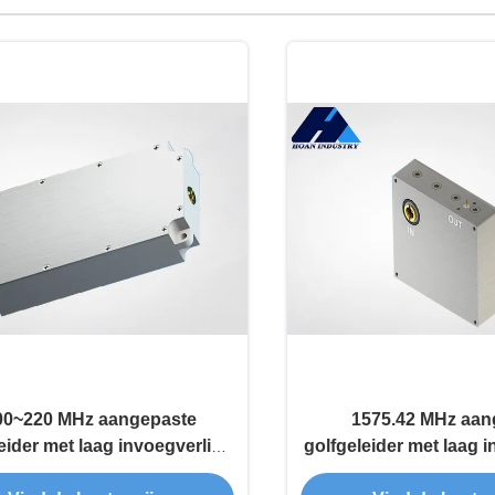
00~220 MHz aangepaste
1575.42 MHz aan
eider met laag invoegverlies
golfgeleider met laag 
ss Filter JT-QTF-2230-MCX
Bandpassfilter JT-QT