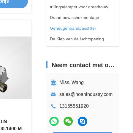
rijs
trillingsdemper voor draadtouw
Draadtouw schokmontage
Geheugenbandpassfilter
De Klep van de luchtopening
Neem contact met ons op
Miss. Wang
sales@hoanindustry.com
13155551920
DIN
200-1400 MHz