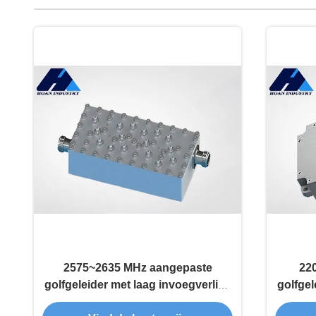
2575~2635 MHz aangepaste
22
golfgeleider met laag invoegverlies
golfgel
Bandpass Filter JT-QTF-2605-N
Bandpa