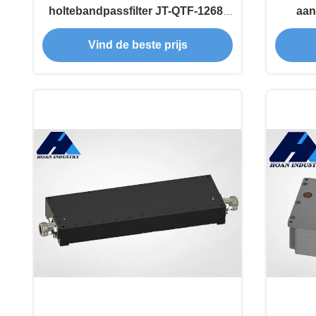
holtebandpassfilter JT-QTF-1268-
aan
MCX-1 laag invoegverlies
inv
Vind de beste prijs
aangepast