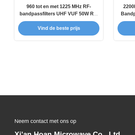
960 tot en met 1225 MHz RF-
2200MHz 2310MH
bandpassfilters UHF VUF 50W RF-
Bandp
holtefilter JT-QTF-1092-N
m
Vind de beste prijs
Neem contact met ons op
Xi'an Hoan Microwave Co., Ltd.