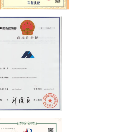
GJB 9001C-2017 Military Equipment
Quality Management System
Certification
emark Registration