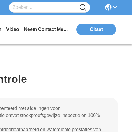
n
Video
Neem Contact Met Ons Op
Citaat
ntrole
nteerd met afdelingen voor
ctie omvat steekproefsgewijze inspectie en 100%
chtdoorlaatbaarheid en waterdichte prestaties van