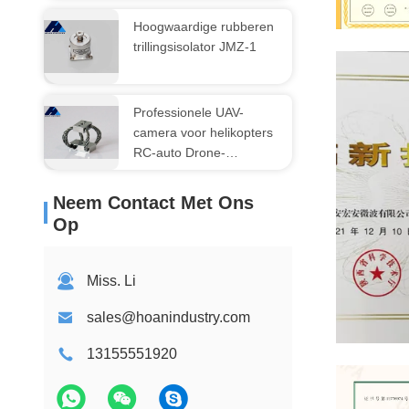
Hoogwaardige rubberen
ISO9001:20
trillingsisolator JMZ-1
System Certi
Professionele UAV-
camera voor helikopters
RC-auto Drone-
accessoires GR2
Compact draadtouw-
Neem Contact Met Ons
isolator
Op
Trillingsschokcontrole
Miss. Li
sales@hoanindustry.com
13155551920
High-tech En