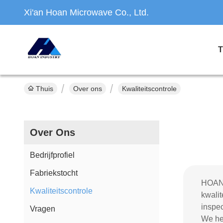
Xi'an Hoan Microwave Co., Ltd.
T
Thuis
Over ons
Kwaliteitscontrole
Over Ons
Bedrijfprofiel
Fabriekstocht
HOAN 
Kwaliteitscontrole
kwalit
inspec
Vragen
We heb