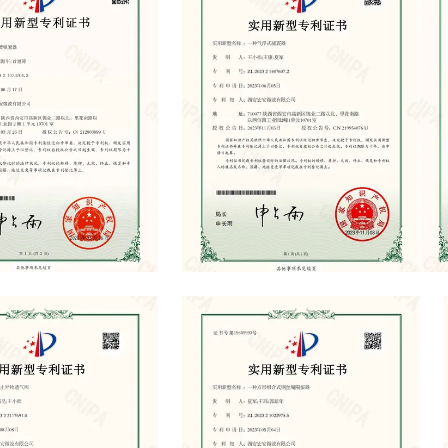
icate
Patent Certificate
Pate