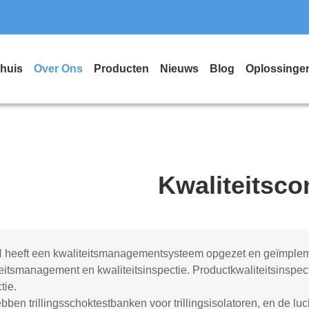
huis
Over Ons
Producten
Nieuws
Blog
Oplossinge
Kwaliteitsco
heeft een kwaliteitsmanagementsysteem opgezet en geïmpleme
eitsmanagement en kwaliteitsinspectie. Productkwaliteitsinspe
tie.
ben trillingsschoktestbanken voor trillingsisolatoren, en de lu