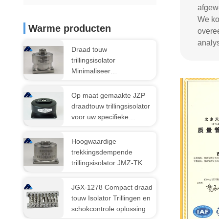
afgew
We ko
Warme producten
overee
analys
Draad touw
trillingsisolator
Minimaliseer
trillingsoverdracht in
mechanische systemen
Op maat gemaakte JZP
draadtouw trillingsisolator
voor uw specifieke
behoeften
Hoogwaardige
trekkingsdempende
trillingsisolator JMZ-TK
JGX-1278 Compact draad
touw Isolator Trillingen en
schokcontrole oplossing