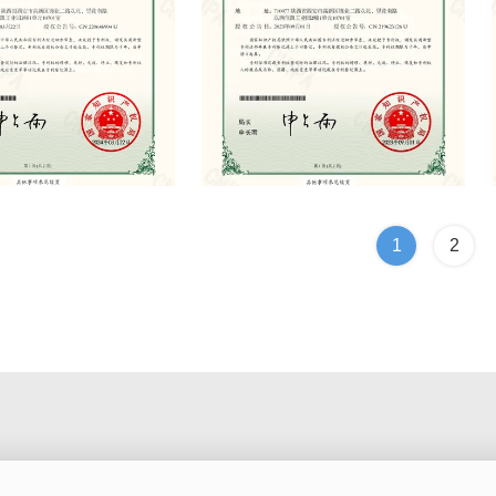
icate
Patent Certificate
1
2