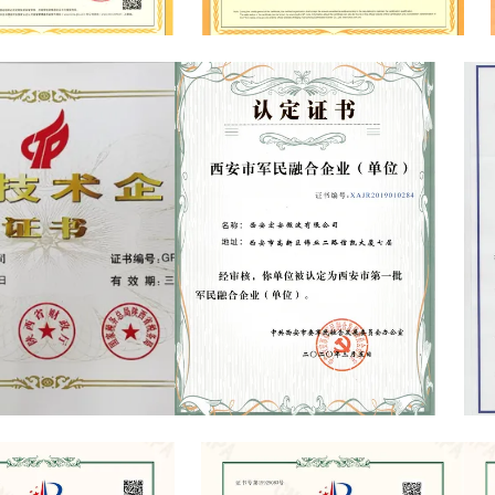
15 Quality Management
ISO9001:2015
fication
terprise Certificate
Xi'an Civilian-Military Integration
Trad
Enterprises