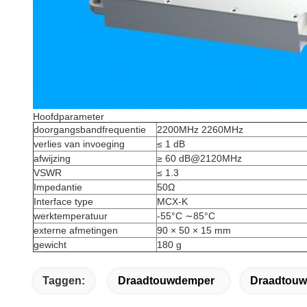
Hoofdparameter
doorgangsbandfrequentie
2200MHz 2260MHz
verlies van invoeging
≤ 1 dB
afwijzing
≥ 60 dB@2120MHz
VSWR
≤ 1.3
Impedantie
50Ω
Interface type
MCX-K
werktemperatuur
-55°C ∼85°C
externe afmetingen
90 × 50 × 15 mm
gewicht
180 g
Taggen:
Draadtouwdemper
Draadtou