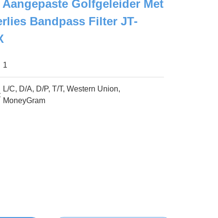
 Aangepaste Golfgeleider Met
rlies Bandpass Filter JT-
X
1
L/C, D/A, D/P, T/T, Western Union,
:
MoneyGram