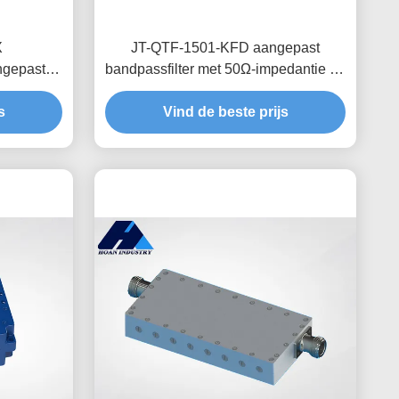
X
JT-QTF-1501-KFD aangepast
ngepast
bandpassfilter met 50Ω-impedantie en
egverlies
N-KFD-interface
s
Vind de beste prijs