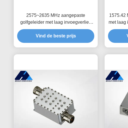
2575~2635 MHz aangepaste
1575.42 
golfgeleider met laag invoegverlies
met laag 
Bandpass Filter JT-QTF-2605-N
J
Vind de beste prijs