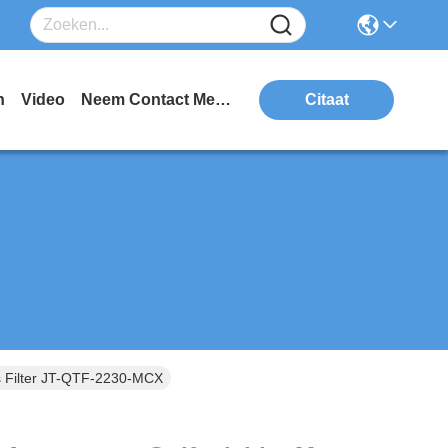
n
Video
Neem Contact Met Ons Op
Citaat
s Filter JT-QTF-2230-MCX