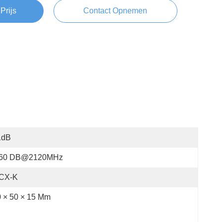
Prijs
Contact Opnemen
1dB
 60 DB@2120MHz
CX-K
 × 50 × 15 Mm