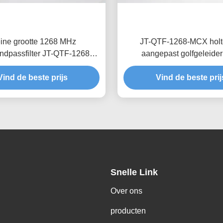
ine grootte 1268 MHz
JT-QTF-1268-MCX holtef
ndpassfilter JT-QTF-1268-
aangepast golfgeleider
ag invoegverlies aangepast
invoegverlies bandpassf
Vind de beste prijs
Vind de beste prij
Snelle Link
Over ons
producten