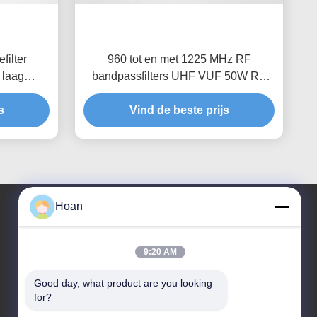
ilter
960 tot en met 1225 MHz RF
 laag
bandpassfilters UHF VUF 50W RF
ilter
holtefilter
s
Vind de beste prijs
Hoan
Ons adres
9:20 AM
Bedrijfsadres
Good day, what product are you looking 
F7, gebouw 2, industrieel park Xinkai, Jinye 2e weg,
for?
high-tech zone, Xi'an