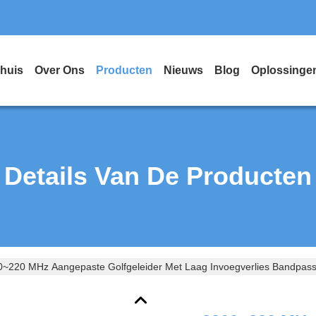
huis
Over Ons
Producten
Nieuws
Blog
Oplossinge
Details Van De Producten
0~220 MHz Aangepaste Golfgeleider Met Laag Invoegverlies Bandpas