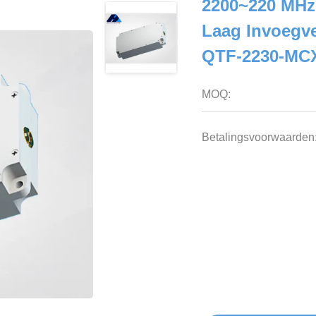
2200~220 MHz
Laag Invoegve
QTF-2230-MC
MOQ:
Betalingsvoorwaarden