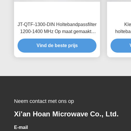
JT-QTF-1300-DIN Holtebandpassfilter
Kle
1200-1400 MHz Op maat gemaakte
holteba
golfgeleider met laag invoegverlies
MCX-1 la
Vind de beste prijs
Neem contact met ons op
Xi'an Hoan Microwave Co., Ltd.
E-mail