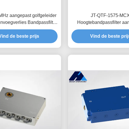
MHz aangepast golfgeleider
JT-QTF-1575-MC
invoegverlies Bandpassfilter
Hoogtebandpassfilter aa
T-QTF-1575-MCX-1
golfgeleider met laag invo
Vind de beste prijs
Vind de beste prij