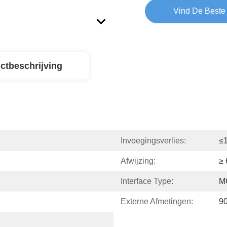
Vind De Beste 
ctbeschrijving
Invoegingsverlies:
≤
Afwijzing:
≥
Interface Type:
M
Externe Afmetingen:
90