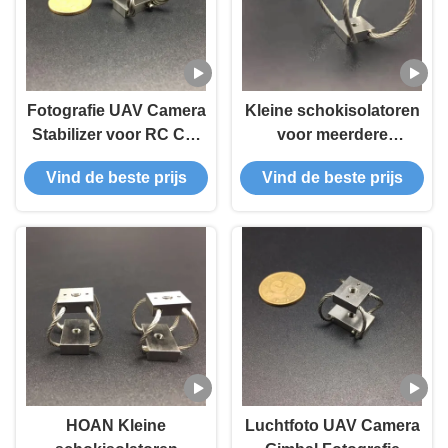
Fotografie UAV Camera
Kleine schokisolatoren
Stabilizer voor RC Car
voor meerdere
GR3 Handgemaakte
toepassingen
Vind de beste prijs
Vind de beste prijs
uitstekende
schokbescherming
HOAN Kleine
Luchtfoto UAV Camera