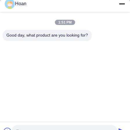
Hoan
Ons adres
Bedrijfsadres
1:51 PM
F7, gebouw 2, industrieel park Xinkai, Jinye 2e weg, high-tech
zone, Xi'an
Good day, what product are you looking for?
Fabrieksadres
F7, gebouw 2, industrieel park Xinkai, Jinye 2e weg, high-tech
zone, Xi'an
Telefoon
86--18740357801
China Goede kwaliteit De Trillingsisolator van de draadkabel
Auteursrecht © 2024-2026 Xi'an Hoan Microwave Co., Ltd. . Alle
rechten voorbehoudena.