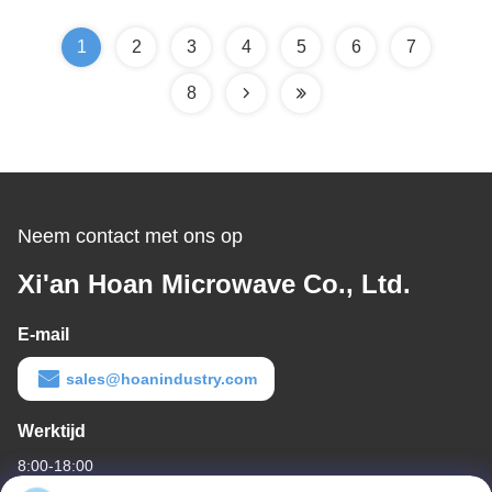
door middel van
apparatuur
compacte universele
schokdemper
1
2
3
4
5
6
7
montage
8
Neem contact met ons op
Xi'an Hoan Microwave Co., Ltd.
E-mail
sales@hoanindustry.com
Werktijd
8:00-18:00