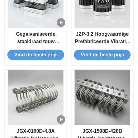
Gegalvaniseerde
JZP-3.2 Hoogwaardige
staaldraad touw
Prefabriceerde Vibratie-
trillingsisolator met
isolator met 15Hz
Vind de beste prijs
Vind de beste prijs
isolatiefrequentie van 5
Resonantiefrequentie
Hz tot 100 Hz voor
voor Medische
meerrichtingstrillingsbescherming
Instrumenten en
Diepzee-exploratie
JGX-0160D-4.8A
JGX-1598D-428B