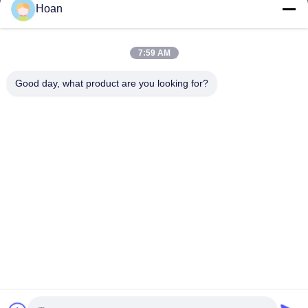
Hoan
Ons adres
Bedrijfsadres
7:59 AM
F7, gebouw 2, industrieel park Xinkai, Jinye 2e weg, high-tech
zone, Xi'an
Good day, what product are you looking for?
Fabrieksadres
F7, gebouw 2, industrieel park Xinkai, Jinye 2e weg, high-tech
zone, Xi'an
Telefoon
86--18740357801
China Goede kwaliteit De Trillingsisolator van de draadkabel
Auteursrecht © 2024-2026 Xi'an Hoan Microwave Co., Ltd. . Alle
rechten voorbehoudena.