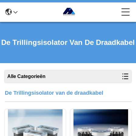
De Trillingsisolator Van De Draadkabel
Alle Categorieën
De Trillingsisolator van de draadkabel