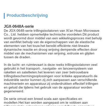
Productbeschrijving
JGX-0648A-serie
De JGX-0648-serie trillingsisolatoren van Xi'an Hoan Microwave
Co., Ltd. hebben opmerkelijke technische voordelen.Dit product
wordt gevormd door middel van een wikkelingsproces met behulp
van eenMet behulp van de eigenschappen van de elastische
elementen van het touw.het bereikt efficiënte niet-lineaire
dynamische reactie en droog wrijving dempende effecten door
middel van de mechanismen van wrijving, extrusie en glijden
tussen de draden.
In de lucht- en ruimtevaart is deze reeks trillingsisolatoren veel
gebruikt in het transport-, navigatie- en lanceersysteem van
raketten en satellieten.het leveren van zeer betrouwbare
trillingsbeschermingsoplossingen voor kritieke apparatuurIn de
industriële sector kunnen zij zich aanpassen aan verschillende
machinerieën en apparatuur.zij onderdrukken effectief trillingen
en geluid die tijdens het gebruik van de apparatuur worden
gegenereerd.
De serie omvat een breed scala aan specificaties en
modellen.Het kan worden aangepast om te voldoen aan