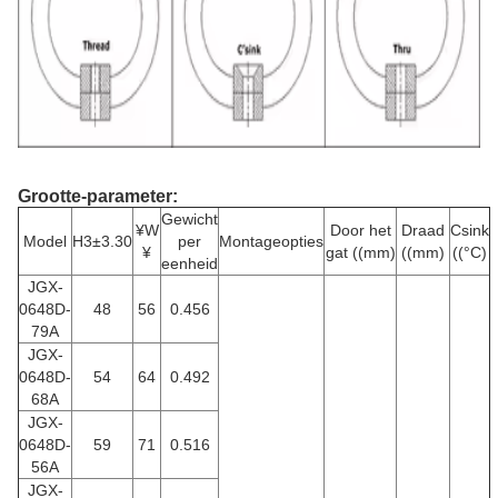
Grootte-parameter:
Gewicht
¥W
Door het
Draad
Csink
Model
H3±3.30
per
Montageopties
¥
gat ((mm)
((mm)
((°C)
eenheid
JGX-
0648D-
48
56
0.456
79A
JGX-
0648D-
54
64
0.492
68A
JGX-
0648D-
59
71
0.516
56A
JGX-