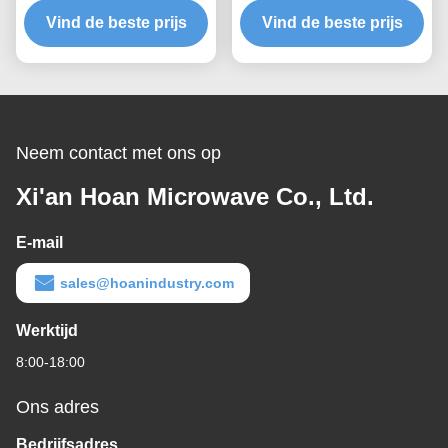
Montage Aanpasbare
Vind de beste prijs
schaalbare laadcapaciteit
Vind de beste prijs
Schokdemper
en structuurgebaseerde
geluidsisolatie
Neem contact met ons op
Xi'an Hoan Microwave Co., Ltd.
E-mail
sales@hoanindustry.com
Werktijd
8:00-18:00
Ons adres
Bedrijfsadres