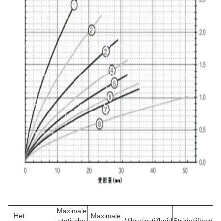
Maximale
Het
Maximale
statische
Vibratiestijfheid
Strijdstijfheid