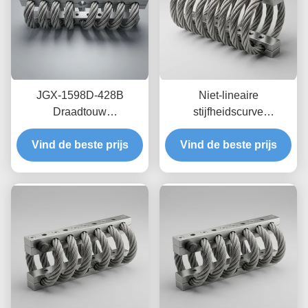
JGX-1598D-428B
Niet-lineaire
Draadtouw
stijfheidscurve
Trillingsisolator Schimmel
draadkabelisolator JGX-
Chemisch wasbestendige
Vind de beste prijs
Vind de beste prijs
2228D-665B
isolatie van roestvrij staal
Milieuvriendelijke
volledig metalen houder
voor industriële
apparatuur