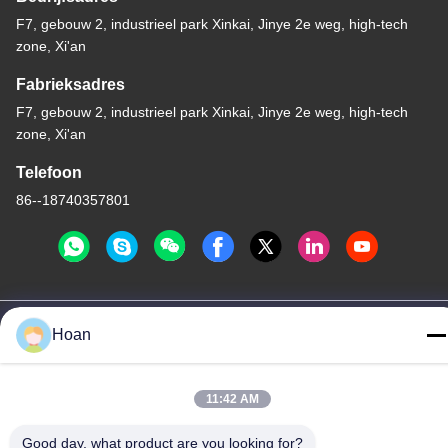
F7, gebouw 2, industrieel park Xinkai, Jinye 2e weg, high-tech
zone, Xi'an
Fabrieksadres
F7, gebouw 2, industrieel park Xinkai, Jinye 2e weg, high-tech
zone, Xi'an
Telefoon
86--18740357801
China Goede kwaliteit De Trillingsisolator van de draadkabel
Hoan
Auteursrecht © 2024-2026 Xi'an Hoan Microwave Co., Ltd. . Alle
rechten voorbehoudena.
Privacybeleid
|
Sitemap
11:42 AM
Good day, what product are you looking for?