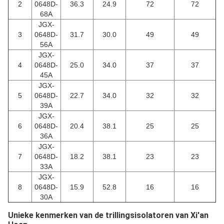
2
0648D-
36.3
24.9
72
72
68A
JGX-
3
0648D-
31.7
30.0
49
49
56A
JGX-
4
0648D-
25.0
34.0
37
37
45A
JGX-
5
0648D-
22.7
34.0
32
32
39A
JGX-
6
0648D-
20.4
38.1
25
25
36A
JGX-
7
0648D-
18.2
38.1
23
23
33A
JGX-
8
0648D-
15.9
52.8
16
16
30A
Unieke kenmerken van de trillingsisolatoren van Xi'an