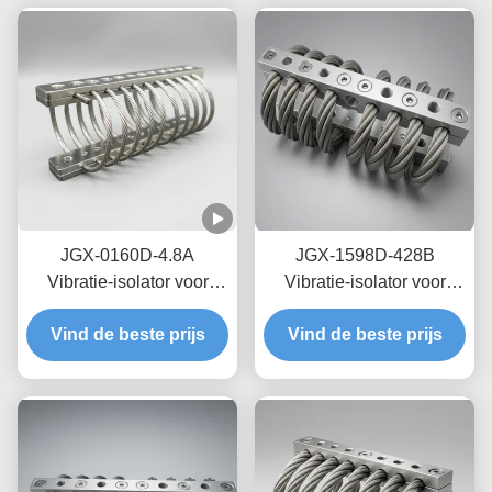
JGX-0160D-4.8A
JGX-1598D-428B
Vibratie-isolator voor
Vibratie-isolator voor
zeedraden op zee,
draadtouwen met nul-
Vind de beste prijs
onderhoudsvrij, van
Vind de beste prijs
kruip-olievrije
roestvrij staal
wrijvingsdemping voor
bescherming van
transitschepen