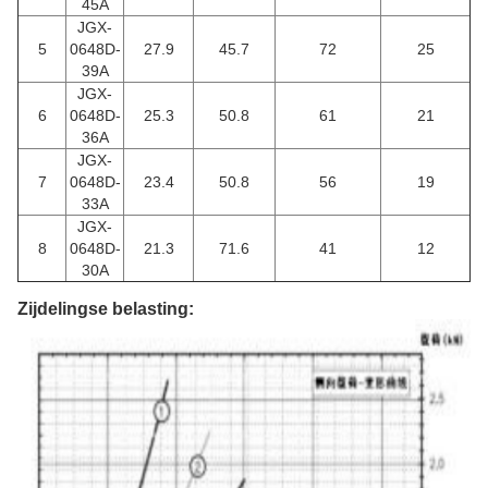
45A
JGX-
5
0648D-
27.9
45.7
72
25
39A
JGX-
6
0648D-
25.3
50.8
61
21
36A
JGX-
7
0648D-
23.4
50.8
56
19
33A
JGX-
8
0648D-
21.3
71.6
41
12
30A
Zijdelingse belasting: