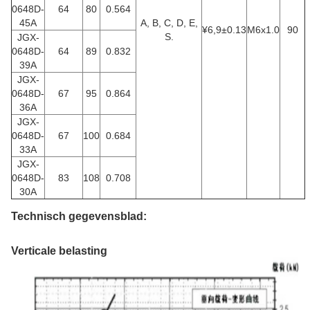
0648D-
64
80
0.564
45A
A, B, C, D, E,
¥6,9±0.13
M6x1.0
90
S.
JGX-
0648D-
64
89
0.832
39A
JGX-
0648D-
67
95
0.864
36A
JGX-
0648D-
67
100
0.684
33A
JGX-
0648D-
83
108
0.708
30A
Technisch gegevensblad:
Verticale belasting