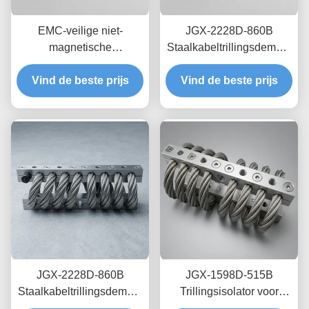
EMC-veilige niet-
JGX-2228D-860B
magnetische
Staalkabeltrillingsdemper
draadkabelisolator JGX-
Roestvrij Staal Lange
2228D-665B Mount voor
Vind de beste prijs
Levensduur Industriële
Vind de beste prijs
tijdelijke schokdissipatie
Schokdemper
voor precisie-elektronica
JGX-2228D-860B
JGX-1598D-515B
Staalkabeltrillingsdemper
Trillingsisolator voor
Snel Prototypen Snelle
draadtouw met