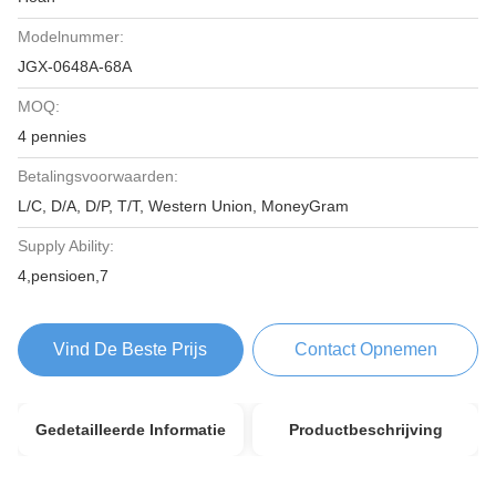
Modelnummer:
JGX-0648A-68A
MOQ:
4 pennies
Betalingsvoorwaarden:
L/C, D/A, D/P, T/T, Western Union, MoneyGram
Supply Ability:
4,pensioen,7
Vind De Beste Prijs
Contact Opnemen
Gedetailleerde Informatie
Productbeschrijving