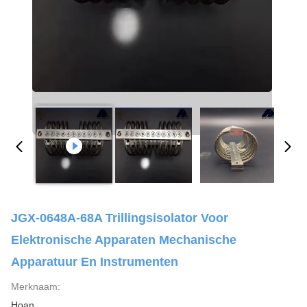
JGX-0648A-68A Trillingsisolator Voor
Elektronische Apparaten Mechanische
Apparatuur En Instrumenten
Merknaam:
Hoan