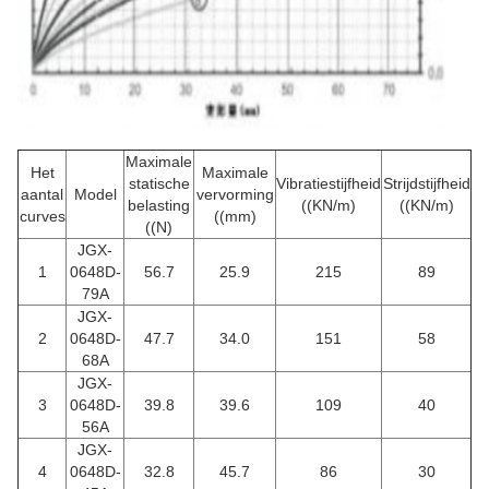
Maximale
Het
Maximale
statische
Vibratiestijfheid
Strijdstijfheid
aantal
Model
vervorming
belasting
((KN/m)
((KN/m)
curves
((mm)
((N)
JGX-
1
0648D-
56.7
25.9
215
89
79A
JGX-
2
0648D-
47.7
34.0
151
58
68A
JGX-
3
0648D-
39.8
39.6
109
40
56A
JGX-
4
0648D-
32.8
45.7
86
30