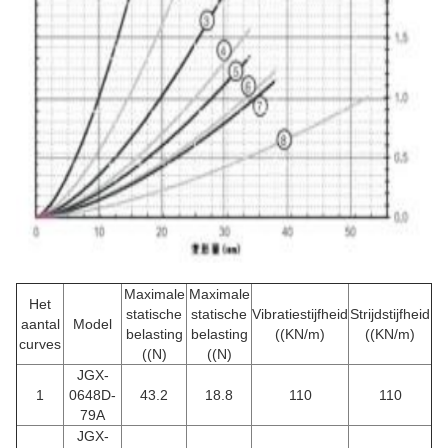
Maximale
Maximale
Het
statische
statische
Vibratiestijfheid
Strijdstijfheid
aantal
Model
belasting
belasting
((KN/m)
((KN/m)
curves
((N)
((N)
JGX-
1
0648D-
43.2
18.8
110
110
79A
JGX-