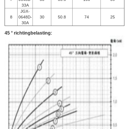
33A
JGX-
8
0648D-
30
50.8
74
25
30A
45 ° richtingbelasting: