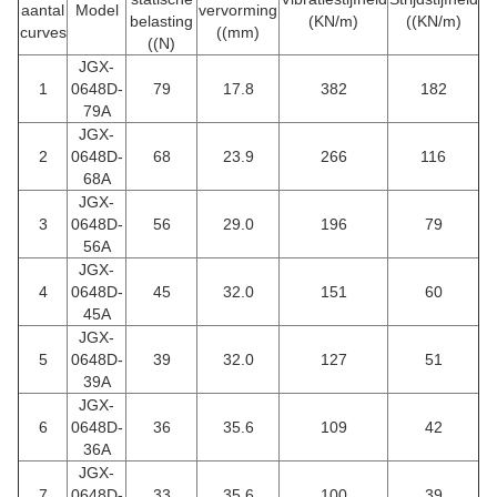
aantal
Model
vervorming
belasting
(KN/m)
((KN/m)
curves
((mm)
((N)
JGX-
1
0648D-
79
17.8
382
182
79A
JGX-
2
0648D-
68
23.9
266
116
68A
JGX-
3
0648D-
56
29.0
196
79
56A
JGX-
4
0648D-
45
32.0
151
60
45A
JGX-
5
0648D-
39
32.0
127
51
39A
JGX-
6
0648D-
36
35.6
109
42
36A
JGX-
7
0648D-
33
35.6
100
39