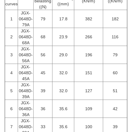
belasting
(KN/m)
((KN/m)
curves
((mm)
((N)
JGX-
1
0648D-
79
17.8
382
182
79A
JGX-
2
0648D-
68
23.9
266
116
68A
JGX-
3
0648D-
56
29.0
196
79
56A
JGX-
4
0648D-
45
32.0
151
60
45A
JGX-
5
0648D-
39
32.0
127
51
39A
JGX-
6
0648D-
36
35.6
109
42
36A
JGX-
7
0648D-
33
35.6
100
39