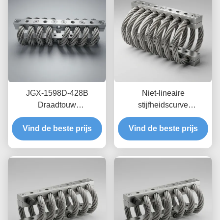
JGX-1598D-428B
Niet-lineaire
Draadtouw
stijfheidscurve
Trillingsisolator Schimmel
draadkabelisolator JGX-
Chemisch wasbestendige
Vind de beste prijs
Vind de beste prijs
2228D-665B
isolatie van roestvrij staal
Milieuvriendelijke
volledig metalen houder
voor industriële
apparatuur