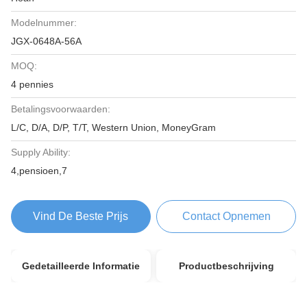
Modelnummer:
JGX-0648A-56A
MOQ:
4 pennies
Betalingsvoorwaarden:
L/C, D/A, D/P, T/T, Western Union, MoneyGram
Supply Ability:
4,pensioen,7
Vind De Beste Prijs
Contact Opnemen
Gedetailleerde Informatie
Productbeschrijving