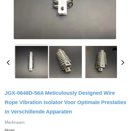
JGX-0648D-56A Meticulously Designed Wire
Rope Vibration Isolator Voor Optimale Prestaties
In Verschillende Apparaten
Merknaam:
Hoan