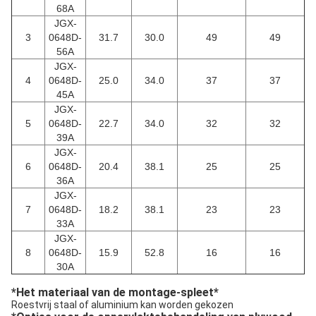
68A
JGX-
3
0648D-
31.7
30.0
49
49
56A
JGX-
4
0648D-
25.0
34.0
37
37
45A
JGX-
5
0648D-
22.7
34.0
32
32
39A
JGX-
6
0648D-
20.4
38.1
25
25
36A
JGX-
7
0648D-
18.2
38.1
23
23
33A
JGX-
8
0648D-
15.9
52.8
16
16
30A
*
Het materiaal van de montage-spleet
*
Roestvrij staal of aluminium kan worden gekozen