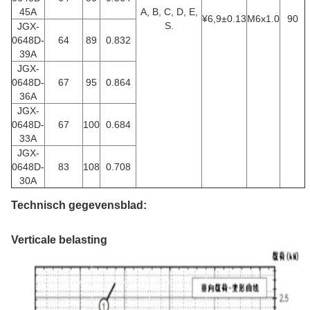
45A
A, B, C, D, E,
¥6,9±0.13
M6x1.0
90
S.
JGX-
0648D-
64
89
0.832
39A
JGX-
0648D-
67
95
0.864
36A
JGX-
0648D-
67
100
0.684
33A
JGX-
0648D-
83
108
0.708
30A
Technisch gegevensblad:
Verticale belasting