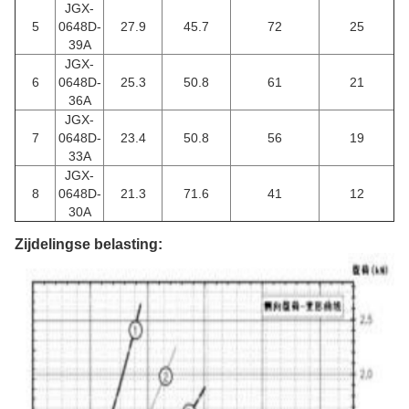
JGX-
5
0648D-
27.9
45.7
72
25
39A
JGX-
6
0648D-
25.3
50.8
61
21
36A
JGX-
7
0648D-
23.4
50.8
56
19
33A
JGX-
8
0648D-
21.3
71.6
41
12
30A
Zijdelingse belasting: