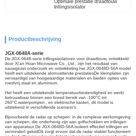
Optimale prestatie draadtouw 
trillingsisolator
Productbeschrijving
JGX-0648A-serie
De JGX-0648-serie trillingsisolatoren voor draadtouw, ontwikkeld
door Xi'an Hoan Microwave Co., Ltd., zijn het resultaat van
nauwgezet onderzoek en ontwikkeling.het JGX-0648D-56A model
heeft een uitstekende alomvattende prestatiesDe klemplaten zijn
vervaardigd van hoogwaardige materialen en bieden opties van
roestvrij staal en aluminium.
Het heeft een uitstekende temperatuurbestendigheid en werkt
betrouwbaar binnen een breed bereik van -100°C tot
260°C.waterpompen., en elektrische kasten, dit model is
uitstekend in verschillende scenario's.
Bijvoorbeeld de radar op schepen: in de complexe werkomgeving
van schepen, die onderhevig zijn aan golfschokken en trillingen
van apparatuur,De JGX-0648D-56A isoleert effectief trillingen en
vermindert geluidDit zorgt ervoor dat de radar stabiel functioneert