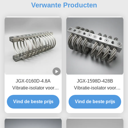
Verwante Producten
JGX-0160D-4.8A
JGX-1598D-428B
Vibratie-isolator voor
Vibratie-isolator voor
zeedraden op zee,
draadtouwen met nul-
Vind de beste prijs
onderhoudsvrij, van
Vind de beste prijs
kruip-olievrije
roestvrij staal
wrijvingsdemping voor
bescherming van
transitschepen