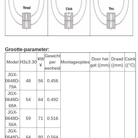
Grootte-parameter:
Gewicht
¥W
Door het
Draad
Csink
Model
H3±3.30
per
Montageopties
¥
gat ((mm)
((mm)
((°C)
eenheid
JGX-
0648D-
48
56
0.456
79A
JGX-
0648D-
54
64
0.492
68A
JGX-
0648D-
59
71
0.516
56A
JGX-
0648D-
64
80
0.564