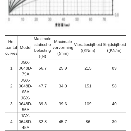
Maximale
Het
Maximale
statische
Vibratiestijfheid
Strijdstijfheid
aantal
Model
vervorming
belasting
((KN/m)
((KN/m)
curves
((mm)
((N)
JGX-
1
0648D-
56.7
25.9
215
89
79A
JGX-
2
0648D-
47.7
34.0
151
58
68A
JGX-
3
0648D-
39.8
39.6
109
40
56A
JGX-
4
0648D-
32.8
45.7
86
30
45A