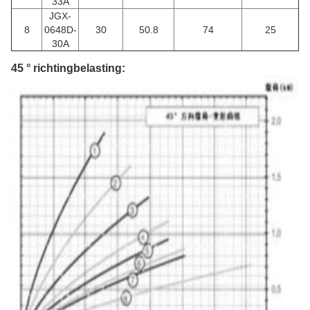
33A
JGX-
8
0648D-
30
50.8
74
25
30A
45 ° richtingbelasting: