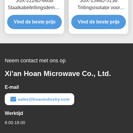
JGX-2228D-860B
JGX-1598D-515B
Staalkabeltrillingsdemper
Trillingsisolator voor
Snel Prototypen Snelle
draadtouw met
Montage Aanpasbare
Vind de beste prijs
schaalbare laadcapaciteit
Vind de beste prijs
Schokdemper
en structuurgebaseerde
geluidsisolatie
Neem contact met ons op
Xi'an Hoan Microwave Co., Ltd.
E-mail
sales@hoanindustry.com
Werktijd
8:00-18:00