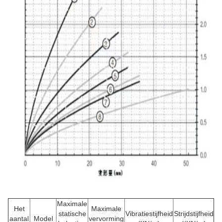
Maximale
Het
Maximale
statische
Vibratiestijfheid
Strijdstijfheid
aantal
Model
vervorming