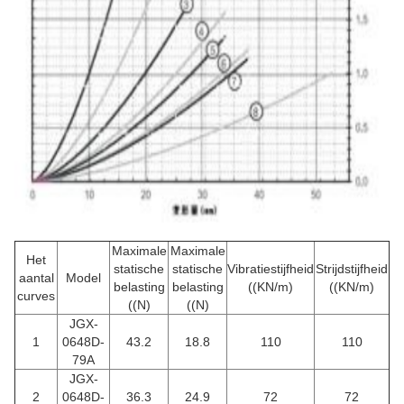
Maximale
Maximale
Het
statische
statische
Vibratiestijfheid
Strijdstijfheid
aantal
Model
belasting
belasting
((KN/m)
((KN/m)
curves
((N)
((N)
JGX-
1
0648D-
43.2
18.8
110
110
79A
JGX-
2
0648D-
36.3
24.9
72
72