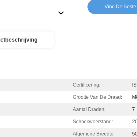
Vind De Beste 
ctbeschrijving
Certificering:
I
Grootte Van De Draad:
M
Aantal Draden:
7
Schockweerstand:
20
Algemene Breedte:
5