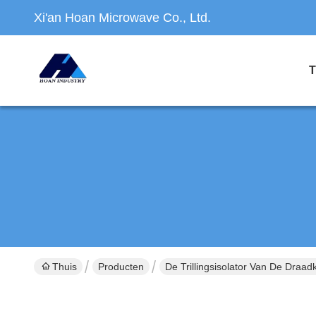
Xi'an Hoan Microwave Co., Ltd.
T
Thuis
Producten
De Trillingsisolator Van De Draad