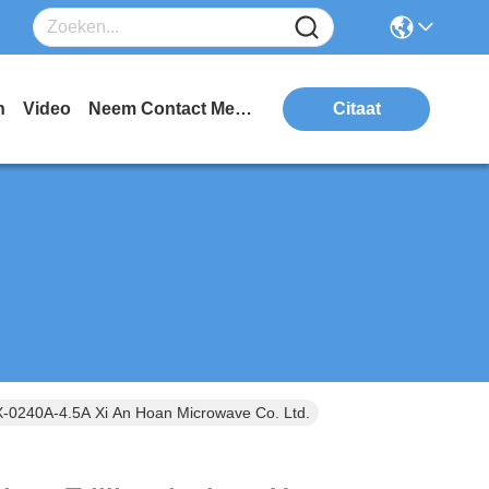
n
Video
Neem Contact Met Ons Op
Citaat
GX-0240A-4.5A Xi An Hoan Microwave Co. Ltd.