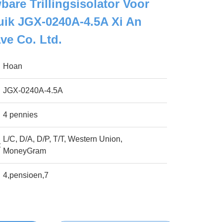
are Trillingsisolator Voor
uik JGX-0240A-4.5A Xi An
ve Co. Ltd.
Hoan
JGX-0240A-4.5A
4 pennies
L/C, D/A, D/P, T/T, Western Union,
:
MoneyGram
4,pensioen,7