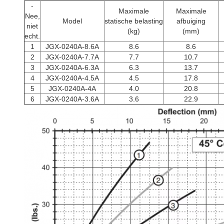
-
Maximale
Maximale
Nee,
Model
statische belasting
afbuiging
niet
(kg)
(mm)
echt.
1
JGX-0240A-8.6A
8.6
8.6
2
JGX-0240A-7.7A
7.7
10.7
3
JGX-0240A-6.3A
6.3
13.7
4
JGX-0240A-4.5A
4.5
17.8
5
JGX-0240A-4A
4.0
20.8
6
JGX-0240A-3.6A
3.6
22.9