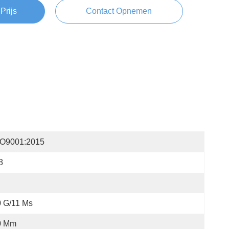
Prijs
Contact Opnemen
SO9001:2015
8
 G/11 Ms
0 Mm