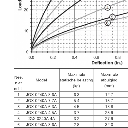
-
Maximale
Maximale
Nee,
Model
statische belasting
afbuiging
niet
(kg)
(mm)
echt.
1
JGX-0240A-8.6A
6.3
12.7
2
JGX-0240A-7.7A
5.4
15.7
3
JGX-0240A-6.3A
4.5
18.8
4
JGX-0240A-4.5A
3.7
25.9
5
JGX-0240A-4A
3.2
27.9
6
JGX-0240A-3.6A
2.8
32.0