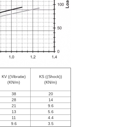
KV ((Vibratie)
KS ((Shock))
(KN/m)
(KN/m)
38
20
28
14
21
9.6
13
5.6
11
4.4
9.6
3.5