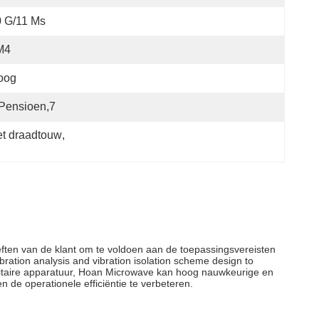
 G/11 Ms
M4
oog
pensioen,7
et draadtouw
, 
oeften van de klant om te voldoen aan de toepassingsvereisten
ation analysis and vibration isolation scheme design to
ilitaire apparatuur, Hoan Microwave kan hoog nauwkeurige en
 de operationele efficiëntie te verbeteren.