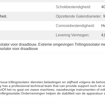
Schokbestendigheid:
40
heit.
Opzettende Gatendiameter:
Corrosiebestendigheid:
H
Levering Vermogen:
4,
solator voor draadtouw
, 
Extreme omgevingen Trillingsisolator m
isolator voor draadtouw
uw trillingsisolator diensten.belastingen en stijfheid volgens de beh
s a professional technical team that can provide support such as vibr
ffectOf het nu gaat om zware machines, nauwkeurige instrumenten of m
llingsisolatie.Ondernemingen helpen de stabiliteit van de apparatuur en