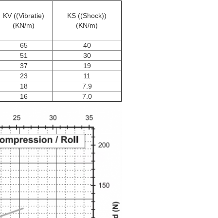
KV ((Vibratie)
KS ((Shock))
(KN/m)
(KN/m)
65
40
51
30
37
19
23
11
18
7.9
16
7.0