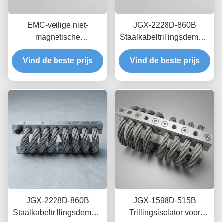
EMC-veilige niet-
JGX-2228D-860B
magnetische
Staalkabeltrillingsdemper
draadkabelisolator JGX-
Roestvrij Staal Lange
2228D-665B Mount voor
Vind de beste prijs
Levensduur Industriële
Vind de beste prijs
tijdelijke schokdissipatie
Schokdemper
voor precisie-elektronica
JGX-2228D-860B
JGX-1598D-515B
Staalkabeltrillingsdemper
Trillingsisolator voor