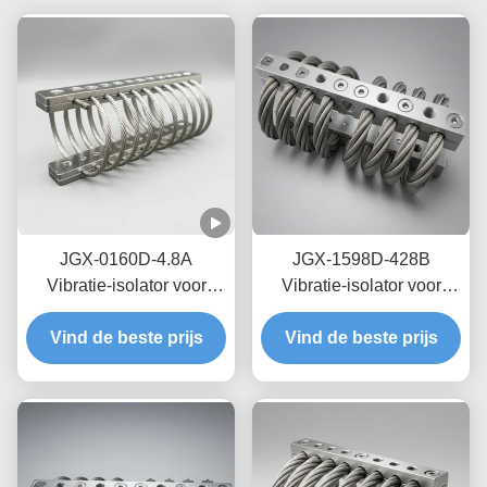
JGX-0160D-4.8A
JGX-1598D-428B
Vibratie-isolator voor
Vibratie-isolator voor
zeedraden op zee,
draadtouwen met nul-
Vind de beste prijs
onderhoudsvrij, van
Vind de beste prijs
kruip-olievrije
roestvrij staal
wrijvingsdemping voor
bescherming van
transitschepen