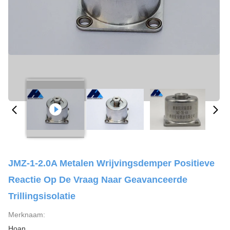
JMZ-1-2.0A Metalen Wrijvingsdemper Positieve
Reactie Op De Vraag Naar Geavanceerde
Trillingsisolatie
Merknaam:
Hoan