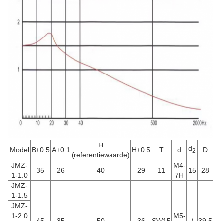
H
d
Model
B±0.5
A±0.1
H±0.5
T
d
D
2
(referentiewaarde)
JMZ-
M4-
35
26
40
29
11
15
28
1-1.0
7H
JMZ-
1-1.5
JMZ-
1-2.0
M5-
45
35
50
36
SW15
/
39.5