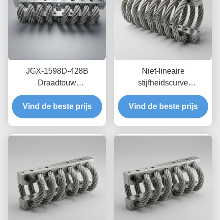
JGX-1598D-428B
Niet-lineaire
Draadtouw
stijfheidscurve
Trillingsisolator Schimmel
draadkabelisolator JGX-
Chemisch wasbestendige
Vind de beste prijs
Vind de beste prijs
2228D-665B
isolatie van roestvrij staal
Milieuvriendelijke
volledig metalen houder
voor industriële
apparatuur