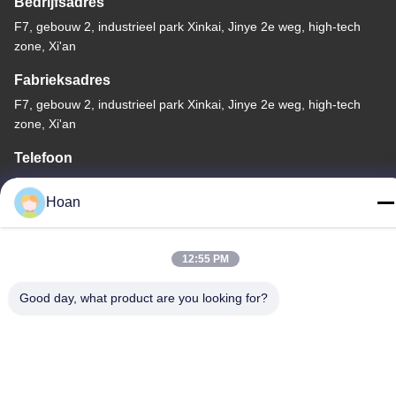
Bedrijfsadres
F7, gebouw 2, industrieel park Xinkai, Jinye 2e weg, high-tech
zone, Xi'an
Fabrieksadres
F7, gebouw 2, industrieel park Xinkai, Jinye 2e weg, high-tech
zone, Xi'an
Telefoon
86--18740357801
Hoan
12:55 PM
China Goede kwaliteit De Trillingsisolator van de draadkabel
Good day, what product are you looking for?
Auteursrecht © 2024-2026 Xi'an Hoan Microwave Co., Ltd. . Alle
rechten voorbehoudena.
Privacybeleid
|
Sitemap