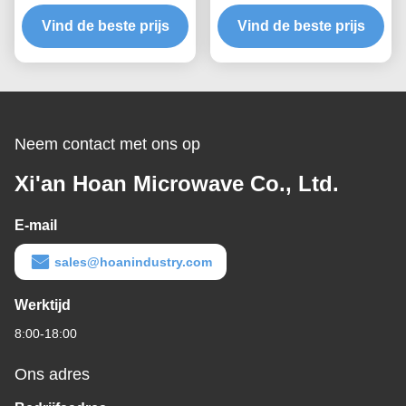
Snel Prototypen Snelle
draadtouw met
Montage Aanpasbare
Vind de beste prijs
schaalbare laadcapaciteit
Vind de beste prijs
Schokdemper
en structuurgebaseerde
geluidsisolatie
Neem contact met ons op
Xi'an Hoan Microwave Co., Ltd.
E-mail
sales@hoanindustry.com
Werktijd
8:00-18:00
Ons adres