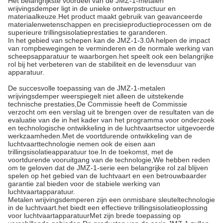
Het belangrijkste voordeel van de JMZ-1-metalen
wrijvingsdemper ligt in de unieke ontwerpstructuur en
materiaalkeuze.Het product maakt gebruik van geavanceerde
materialenwetenschappen en precisieproductieprocessen om de
superieure trillingsisolatieprestaties te garanderen.
In het gebied van schepen kan de JMZ-1-3.0A helpen de impact
van rompbewegingen te verminderen en de normale werking van
scheepsapparatuur te waarborgen.het speelt ook een belangrijke
rol bij het verbeteren van de stabiliteit en de levensduur van
apparatuur.
De succesvolle toepassing van de JMZ-1-metalen
wrijvingsdemper weerspiegelt niet alleen de uitstekende
technische prestaties,De Commissie heeft de Commissie
verzocht om een verslag uit te brengen over de resultaten van de
evaluatie van de in het kader van het programma voor onderzoek
en technologische ontwikkeling in de luchtvaartsector uitgevoerde
werkzaamheden.Met de voortdurende ontwikkeling van de
luchtvaarttechnologie nemen ook de eisen aan
trillingsisolatieapparatuur toe.In de toekomst, met de
voortdurende vooruitgang van de technologie,We hebben reden
om te geloven dat de JMZ-1-serie een belangrijke rol zal blijven
spelen op het gebied van de luchtvaart en een betrouwbaarder
garantie zal bieden voor de stabiele werking van
luchtvaartapparatuur.
Metalen wrijvingsdemperen zijn een onmisbare sleuteltechnologie
in de luchtvaart.het biedt een effectieve trillingsisolatieoplossing
voor luchtvaartapparatuurMet zijn brede toepassing op