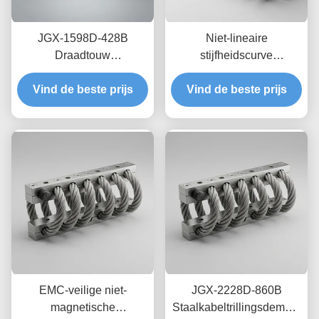
JGX-1598D-428B
Niet-lineaire
Draadtouw
stijfheidscurve
Trillingsisolator Schimmel
draadkabelisolator JGX-
Chemisch wasbestendige
Vind de beste prijs
Vind de beste prijs
2228D-665B
isolatie van roestvrij staal
Milieuvriendelijke
volledig metalen houder
voor industriële
apparatuur
EMC-veilige niet-
JGX-2228D-860B
magnetische
Staalkabeltrillingsdemper