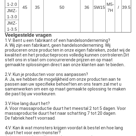
1-2.0
M5-
45
35
50
36
SW15
/
39.5
7H
JMZ-
1-3.0
JMZ-
1-3.5
Veelgestelde vragen
1.V: Bent u een fabrikant of een handelsonderneming?
A: Wij zijn een fabrikant, geen handelsonderneming. Wij
produceren onze producten in onze eigen fabrieken, zodat wij de
kwaliteit en het productieproces volledig kunnen controleren.Dit
stelt ons in staat om concurrerende prijzen en op maat
gemaakte oplossingen direct aan onze klanten aan te bieden..
2.V: Kun je producten voor ons aanpassen?
A: Ja, we hebben de mogelijkheid om onze producten aan te
passen aan uw specifieke behoeften.en ons team zal met u
samenwerken om een op maat gemaakte oplossing te maken
die past bij uw voorkeuren.
3.V:Hoe lang duurt het?
A: Voor massaproductie duurt het meestal 2 tot 5 dagen. Voor
massaproductie duurt het naar schatting 7 tot 20 dagen.
De fabriek heeft voorraad.
4.V: Kan ik wat monsters krijgen voordat ik bestel en hoe lang
duurt het voor een monster?