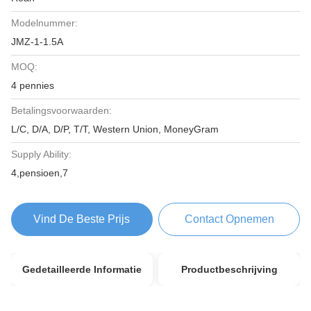
Modelnummer:
JMZ-1-1.5A
MOQ:
4 pennies
Betalingsvoorwaarden:
L/C, D/A, D/P, T/T, Western Union, MoneyGram
Supply Ability:
4,pensioen,7
Vind De Beste Prijs
Contact Opnemen
Gedetailleerde Informatie
Productbeschrijving