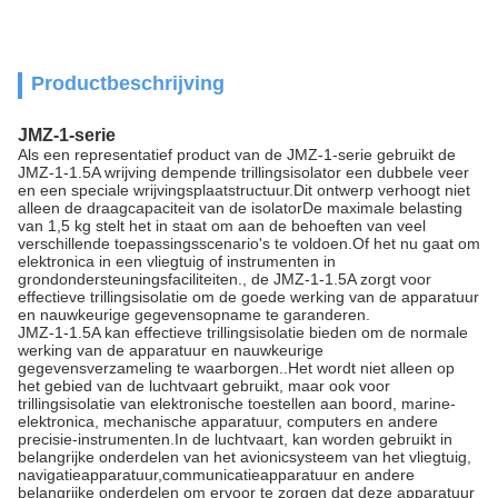
Productbeschrijving
JMZ-1-serie
Als een representatief product van de JMZ-1-serie gebruikt de
JMZ-1-1.5A wrijving dempende trillingsisolator een dubbele veer
en een speciale wrijvingsplaatstructuur.Dit ontwerp verhoogt niet
alleen de draagcapaciteit van de isolatorDe maximale belasting
van 1,5 kg stelt het in staat om aan de behoeften van veel
verschillende toepassingsscenario's te voldoen.Of het nu gaat om
elektronica in een vliegtuig of instrumenten in
grondondersteuningsfaciliteiten., de JMZ-1-1.5A zorgt voor
effectieve trillingsisolatie om de goede werking van de apparatuur
en nauwkeurige gegevensopname te garanderen.
JMZ-1-1.5A kan effectieve trillingsisolatie bieden om de normale
werking van de apparatuur en nauwkeurige
gegevensverzameling te waarborgen..Het wordt niet alleen op
het gebied van de luchtvaart gebruikt, maar ook voor
trillingsisolatie van elektronische toestellen aan boord, marine-
elektronica, mechanische apparatuur, computers en andere
precisie-instrumenten.In de luchtvaart, kan worden gebruikt in
belangrijke onderdelen van het avionicsysteem van het vliegtuig,
navigatieapparatuur,communicatieapparatuur en andere
belangrijke onderdelen om ervoor te zorgen dat deze apparatuur