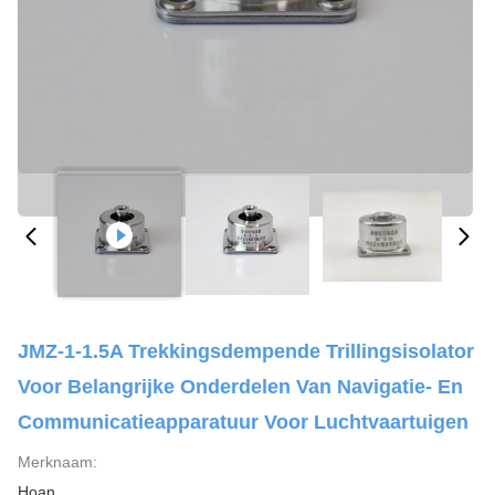
JMZ-1-1.5A Trekkingsdempende Trillingsisolator
Voor Belangrijke Onderdelen Van Navigatie- En
Communicatieapparatuur Voor Luchtvaartuigen
Merknaam:
Hoan