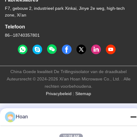
F7, gebouw 2, industrieel park Xinkai, Jinye 2e weg, high-tech
zone, Xi'an
Telefoon
86--18740357801
China Goede kwaliteit De Trillingsisolator van de draadkabel
Auteursrecht © 2024-2026 Xi'an Hoan Microwave Co., Ltd. . Alle
rechten voorbehoudena.
Privacybeleid
|
Sitemap
Hoan
11:28 AM