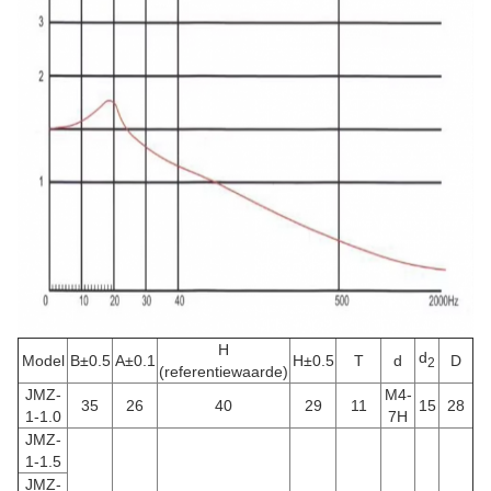
H
d
Model
B±0.5
A±0.1
H±0.5
T
d
D
2
(referentiewaarde)
JMZ-
M4-
35
26
40
29
11
15
28
1-1.0
7H
JMZ-
1-1.5
JMZ-