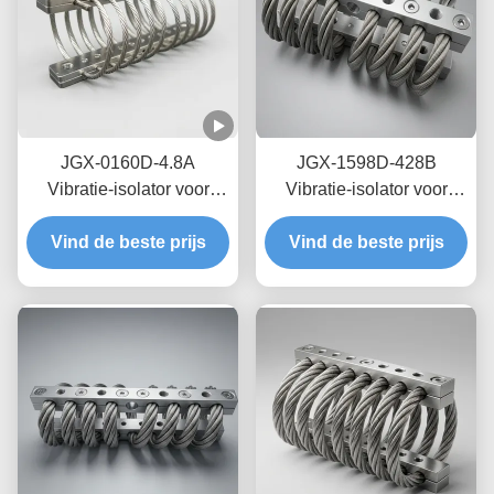
JGX-0160D-4.8A
JGX-1598D-428B
Vibratie-isolator voor
Vibratie-isolator voor
zeedraden op zee,
draadtouwen met nul-
Vind de beste prijs
onderhoudsvrij, van
Vind de beste prijs
kruip-olievrije
roestvrij staal
wrijvingsdemping voor
bescherming van
transitschepen