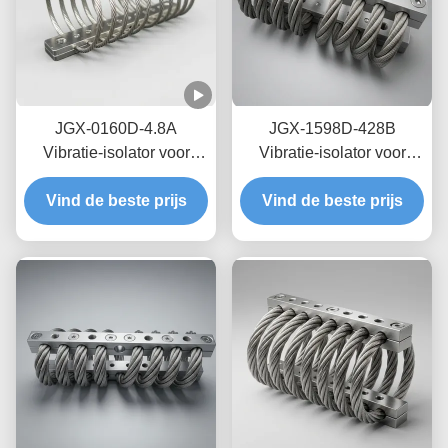
JGX-0160D-4.8A
JGX-1598D-428B
Vibratie-isolator voor
Vibratie-isolator voor
zeedraden op zee,
draadtouwen met nul-
Vind de beste prijs
onderhoudsvrij, van
Vind de beste prijs
kruip-olievrije
roestvrij staal
wrijvingsdemping voor
bescherming van
transitschepen