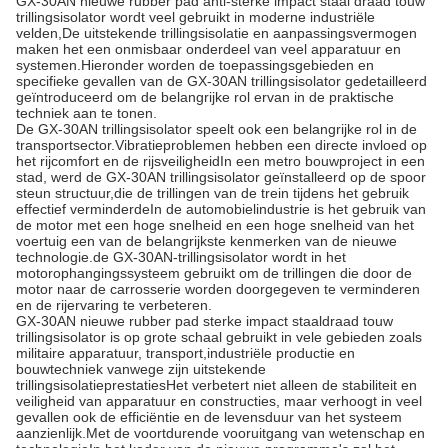
GX-30AN nieuwe rubber pad anti-sterke impact staal draad touw
trillingsisolator wordt veel gebruikt in moderne industriële
velden,De uitstekende trillingsisolatie en aanpassingsvermogen
maken het een onmisbaar onderdeel van veel apparatuur en
systemen.Hieronder worden de toepassingsgebieden en
specifieke gevallen van de GX-30AN trillingsisolator gedetailleerd
geïntroduceerd om de belangrijke rol ervan in de praktische
techniek aan te tonen.
De GX-30AN trillingsisolator speelt ook een belangrijke rol in de
transportsector.Vibratieproblemen hebben een directe invloed op
het rijcomfort en de rijsveiligheidIn een metro bouwproject in een
stad, werd de GX-30AN trillingsisolator geïnstalleerd op de spoor
steun structuur,die de trillingen van de trein tijdens het gebruik
effectief verminderdeIn de automobielindustrie is het gebruik van
de motor met een hoge snelheid en een hoge snelheid van het
voertuig een van de belangrijkste kenmerken van de nieuwe
technologie.de GX-30AN-trillingsisolator wordt in het
motorophangingssysteem gebruikt om de trillingen die door de
motor naar de carrosserie worden doorgegeven te verminderen
en de rijervaring te verbeteren.
GX-30AN nieuwe rubber pad sterke impact staaldraad touw
trillingsisolator is op grote schaal gebruikt in vele gebieden zoals
militaire apparatuur, transport,industriële productie en
bouwtechniek vanwege zijn uitstekende
trillingsisolatieprestatiesHet verbetert niet alleen de stabiliteit en
veiligheid van apparatuur en constructies, maar verhoogt in veel
gevallen ook de efficiëntie en de levensduur van het systeem
aanzienlijk.Met de voortdurende vooruitgang van wetenschap en