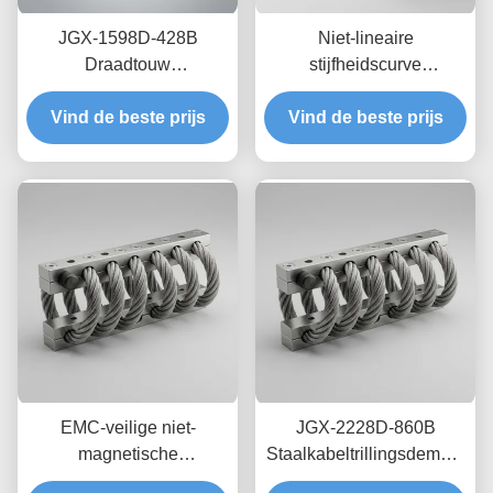
JGX-1598D-428B
Niet-lineaire
Draadtouw
stijfheidscurve
Trillingsisolator Schimmel
draadkabelisolator JGX-
Chemisch wasbestendige
Vind de beste prijs
Vind de beste prijs
2228D-665B
isolatie van roestvrij staal
Milieuvriendelijke
volledig metalen houder
voor industriële
apparatuur
EMC-veilige niet-
JGX-2228D-860B
magnetische
Staalkabeltrillingsdemper
draadkabelisolator JGX-
Roestvrij Staal Lange