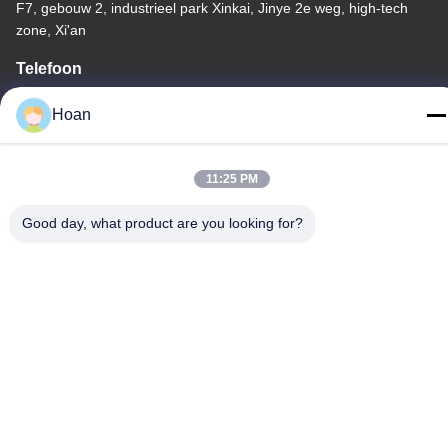
F7, gebouw 2, industrieel park Xinkai, Jinye 2e weg, high-tech
zone, Xi'an
Telefoon
86--18740357801
Hoan
11:25 PM
China Goede kwaliteit De Trillingsisolator van de draadkabel
Good day, what product are you looking for?
Auteursrecht © 2024-2026 Xi'an Hoan Microwave Co., Ltd. . Alle
rechten voorbehoudena.
Privacybeleid
|
Sitemap