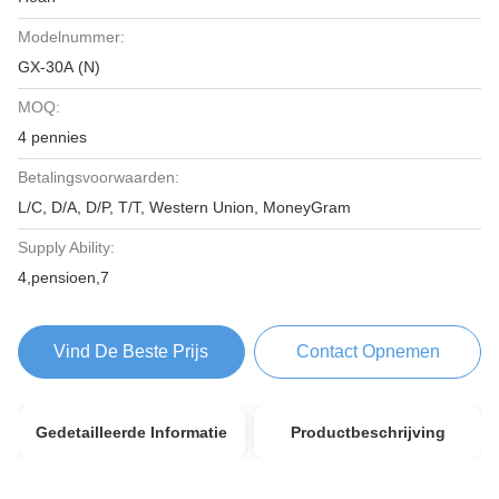
Modelnummer:
GX-30A (N)
MOQ:
4 pennies
Betalingsvoorwaarden:
L/C, D/A, D/P, T/T, Western Union, MoneyGram
Supply Ability:
4,pensioen,7
Vind De Beste Prijs
Contact Opnemen
Gedetailleerde Informatie
Productbeschrijving