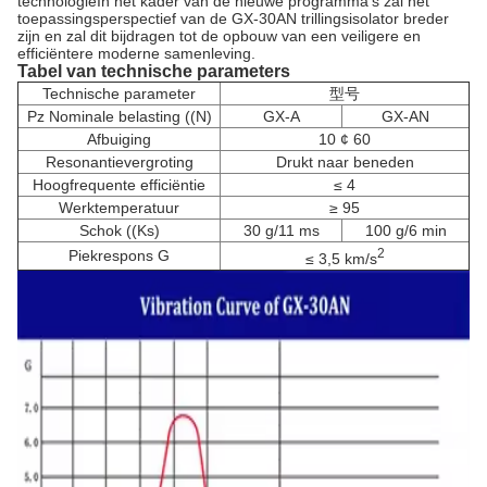
technologieIn het kader van de nieuwe programma's zal het
toepassingsperspectief van de GX-30AN trillingsisolator breder
zijn en zal dit bijdragen tot de opbouw van een veiligere en
efficiëntere moderne samenleving.
Tabel van technische parameters
Technische parameter
型号
Pz Nominale belasting ((N)
GX-A
GX-AN
Afbuiging
10 ¢ 60
Resonantievergroting
Drukt naar beneden
Hoogfrequente efficiëntie
≤ 4
Werktemperatuur
≥ 95
Schok ((Ks)
30 g/11 ms
100 g/6 min
2
Piekrespons G
≤ 3,5 km/s