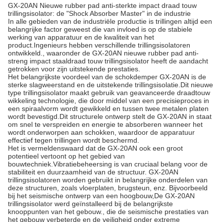
GX-20AN Nieuwe rubber pad anti-sterkte impact draad touw
trillingsisolator: de "Shock Absorber Master" in de industrie
In alle gebieden van de industriële productie is trillingen altijd een
belangrijke factor geweest die van invloed is op de stabiele
werking van apparatuur en de kwaliteit van het
product.Ingenieurs hebben verschillende trillingsisolatoren
ontwikkeld., waaronder de GX-20AN nieuwe rubber pad anti-
streng impact staaldraad touw trillingsisolator heeft de aandacht
getrokken voor zijn uitstekende prestaties.
Het belangrijkste voordeel van de schokdemper GX-20AN is de
sterke slagweerstand en de uitstekende trillingsisolatie.Dit nieuwe
type trillingsisolator maakt gebruik van geavanceerde draadtouw
wikkeling technologie, die door middel van een precisieproces in
een spiraalvorm wordt gewikkeld en tussen twee metalen platen
wordt bevestigd.Dit structurele ontwerp stelt de GX-20AN in staat
om snel te verspreiden en energie te absorberen wanneer het
wordt onderworpen aan schokken, waardoor de apparatuur
effectief tegen trillingen wordt beschermd.
Het is vermeldenswaard dat de GX-20AN ook een groot
potentieel vertoont op het gebied van
bouwtechniek.Vibratiebeheersing is van cruciaal belang voor de
stabiliteit en duurzaamheid van de structuur. GX-20AN
trillingsisolatoren worden gebruikt in belangrijke onderdelen van
deze structuren, zoals vloerplaten, brugsteun, enz. Bijvoorbeeld
bij het seismische ontwerp van een hoogbouw,De GX-20AN
trillingsisolator werd geïnstalleerd bij de belangrijkste
knooppunten van het gebouw., die de seismische prestaties van
het gebouw verbeterde en de veiligheid onder extreme