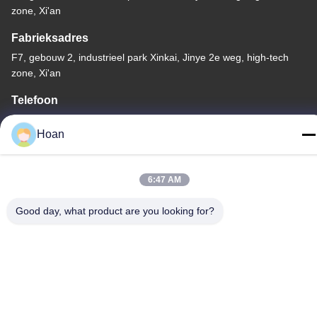
zone, Xi'an
Fabrieksadres
F7, gebouw 2, industrieel park Xinkai, Jinye 2e weg, high-tech
zone, Xi'an
Telefoon
86--18740357801
Hoan
6:47 AM
China Goede kwaliteit De Trillingsisolator van de draadkabel
Good day, what product are you looking for?
Auteursrecht © 2024-2026 Xi'an Hoan Microwave Co., Ltd. . Alle
rechten voorbehoudena.
Privacybeleid
|
Sitemap