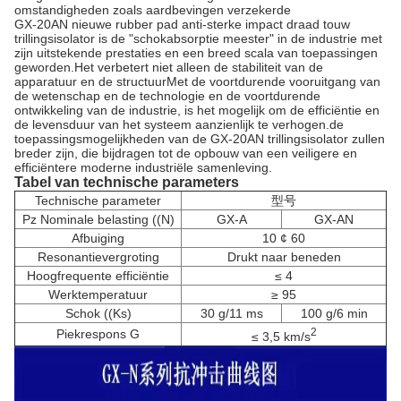
omstandigheden zoals aardbevingen verzekerde
GX-20AN nieuwe rubber pad anti-sterke impact draad touw
trillingsisolator is de "schokabsorptie meester" in de industrie met
zijn uitstekende prestaties en een breed scala van toepassingen
geworden.Het verbetert niet alleen de stabiliteit van de
apparatuur en de structuurMet de voortdurende vooruitgang van
de wetenschap en de technologie en de voortdurende
ontwikkeling van de industrie, is het mogelijk om de efficiëntie en
de levensduur van het systeem aanzienlijk te verhogen.de
toepassingsmogelijkheden van de GX-20AN trillingsisolator zullen
breder zijn, die bijdragen tot de opbouw van een veiligere en
efficiëntere moderne industriële samenleving.
Tabel van technische parameters
Technische parameter
型号
Pz Nominale belasting ((N)
GX-A
GX-AN
Afbuiging
10 ¢ 60
Resonantievergroting
Drukt naar beneden
Hoogfrequente efficiëntie
≤ 4
Werktemperatuur
≥ 95
Schok ((Ks)
30 g/11 ms
100 g/6 min
2
Piekrespons G
≤ 3,5 km/s