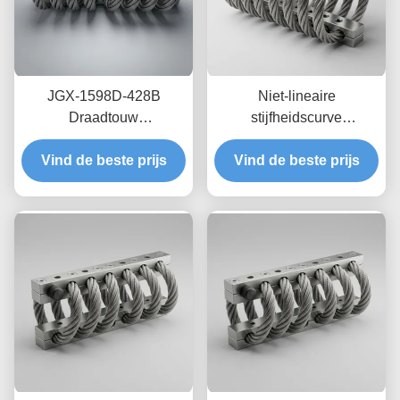
JGX-1598D-428B
Niet-lineaire
Draadtouw
stijfheidscurve
Trillingsisolator Schimmel
draadkabelisolator JGX-
Chemisch wasbestendige
Vind de beste prijs
Vind de beste prijs
2228D-665B
isolatie van roestvrij staal
Milieuvriendelijke
volledig metalen houder
voor industriële
apparatuur