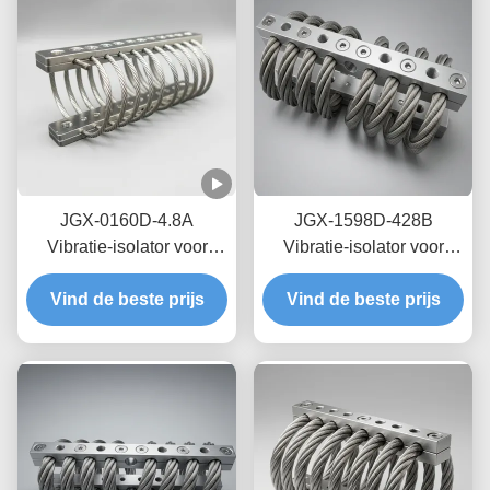
JGX-0160D-4.8A
JGX-1598D-428B
Vibratie-isolator voor
Vibratie-isolator voor
zeedraden op zee,
draadtouwen met nul-
Vind de beste prijs
onderhoudsvrij, van
Vind de beste prijs
kruip-olievrije
roestvrij staal
wrijvingsdemping voor
bescherming van
transitschepen