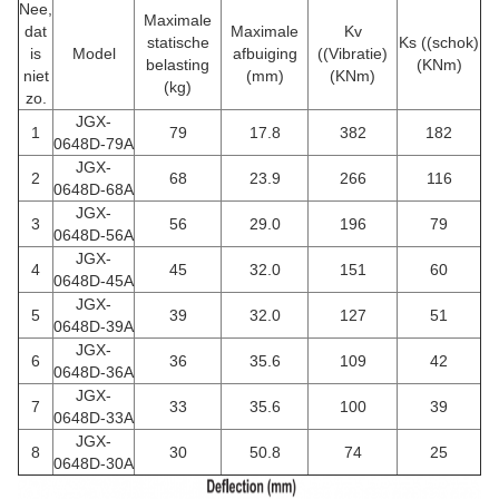
Nee,
Maximale
dat
Maximale
Kv
statische
Ks ((schok)
is
Model
afbuiging
((Vibratie)
belasting
(KNm)
niet
(mm)
(KNm)
(kg)
zo.
JGX-
1
79
17.8
382
182
0648D-79A
JGX-
2
68
23.9
266
116
0648D-68A
JGX-
3
56
29.0
196
79
0648D-56A
JGX-
4
45
32.0
151
60
0648D-45A
JGX-
5
39
32.0
127
51
0648D-39A
JGX-
6
36
35.6
109
42
0648D-36A
JGX-
7
33
35.6
100
39
0648D-33A
JGX-
8
30
50.8
74
25
0648D-30A