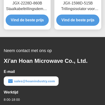
JGX-2228D-860B
JGX-1598D-515B
Staalkabeltrillingsdemper
Trillingsisolator voor
Snel Prototypen Snelle
draadtouw met
Montage Aanpasbare
Vind de beste prijs
schaalbare laadcapaciteit
Vind de beste prijs
Schokdemper
en structuurgebaseerde
geluidsisolatie
Neem contact met ons op
Xi'an Hoan Microwave Co., Ltd.
E-mail
sales@hoanindustry.com
Werktijd
8:00-18:00