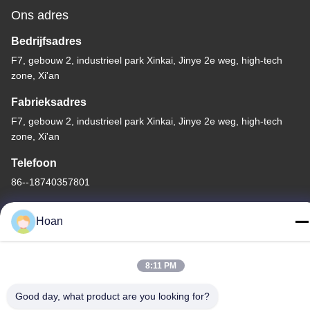
Ons adres
Bedrijfsadres
F7, gebouw 2, industrieel park Xinkai, Jinye 2e weg, high-tech
zone, Xi'an
Fabrieksadres
F7, gebouw 2, industrieel park Xinkai, Jinye 2e weg, high-tech
zone, Xi'an
Telefoon
86--18740357801
Hoan
China Goede kwaliteit De Trillingsisolator van de draadkabel
8:11 PM
Auteursrecht © 2024-2026 Xi'an Hoan Microwave Co., Ltd. . Alle
Good day, what product are you looking for?
rechten voorbehoudena.