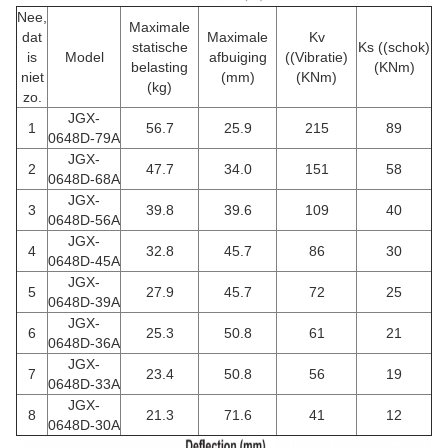
Nee,
Maximale
dat
Maximale
Kv
statische
Ks ((schok)
is
Model
afbuiging
((Vibratie)
belasting
(KNm)
niet
(mm)
(KNm)
(kg)
zo.
JGX-
1
56.7
25.9
215
89
0648D-79A
JGX-
2
47.7
34.0
151
58
0648D-68A
JGX-
3
39.8
39.6
109
40
0648D-56A
JGX-
4
32.8
45.7
86
30
0648D-45A
JGX-
5
27.9
45.7
72
25
0648D-39A
JGX-
6
25.3
50.8
61
21
0648D-36A
JGX-
7
23.4
50.8
56
19
0648D-33A
JGX-
8
21.3
71.6
41
12
0648D-30A