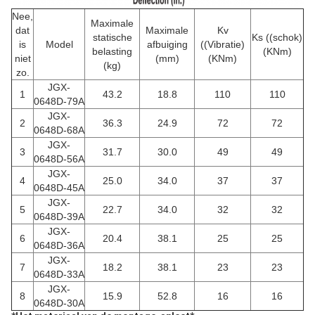
Nee,
Maximale
dat
Maximale
Kv
statische
Ks ((schok)
is
Model
afbuiging
((Vibratie)
belasting
(KNm)
niet
(mm)
(KNm)
(kg)
zo.
JGX-
1
43.2
18.8
110
110
0648D-79A
JGX-
2
36.3
24.9
72
72
0648D-68A
JGX-
3
31.7
30.0
49
49
0648D-56A
JGX-
4
25.0
34.0
37
37
0648D-45A
JGX-
5
22.7
34.0
32
32
0648D-39A
JGX-
6
20.4
38.1
25
25
0648D-36A
JGX-
7
18.2
38.1
23
23
0648D-33A
JGX-
8
15.9
52.8
16
16
0648D-30A