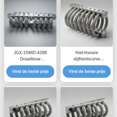
JGX-1598D-428B
Niet-lineaire
Draadtouw
stijfheidscurve
Trillingsisolator Schimmel
draadkabelisolator JGX-
Chemisch wasbestendige
Vind de beste prijs
Vind de beste prijs
2228D-665B
isolatie van roestvrij staal
Milieuvriendelijke
volledig metalen houder
voor industriële
apparatuur