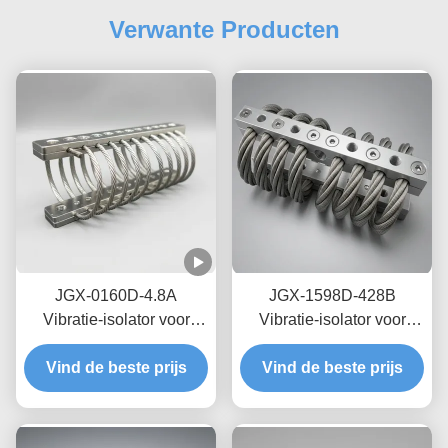
Verwante Producten
JGX-0160D-4.8A
JGX-1598D-428B
Vibratie-isolator voor
Vibratie-isolator voor
zeedraden op zee,
draadtouwen met nul-
Vind de beste prijs
onderhoudsvrij, van
Vind de beste prijs
kruip-olievrije
roestvrij staal
wrijvingsdemping voor
bescherming van
transitschepen