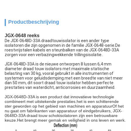
Productbeschrijving
JGX-0648 reeks
De JGX-0648D-33A draadtouwisolator is een ander type
isolatoren die zijn opgenomen in de familie JGX-0648-serie.De
roestvrijstalen kabels en steunbalken van de JGX-0648D-33A
zorgen voor een verbazingwekkende trillingsisolatie..
JGX-0648D-33A is de nieuwe ontworpen 8 lussen 6,4 mm
diameter draad touw isolators met maximale statische
belasting van 30 kg, vooral gebruikt in alle instrumenten of
systemen voor geluidsdemping.met een breedte van niet meer
dan 50 mm, dit soort draad touw isolator hebben perfecte
prestaties van waterdicht, anticorrosies en duurzaamheid.
JGX-0648D-33A is een product dat innovatieve technologie
combineert met uitstekende prestaties.het is een schitterende
ster geworden op het gebied van machines en apparatuurOf het
nu gaat om fabrikanten van apparatuur of eindgebruikers, JGX-
0648D-33A draad touw schokisolatoren zijn een betrouwbare
keuze.Het brengt meer gemak en veiligheid in ons leven en werk.