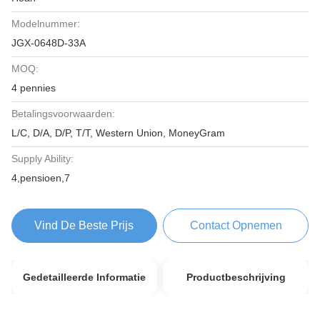
Modelnummer:
JGX-0648D-33A
MOQ:
4 pennies
Betalingsvoorwaarden:
L/C, D/A, D/P, T/T, Western Union, MoneyGram
Supply Ability:
4,pensioen,7
Vind De Beste Prijs
Contact Opnemen
Gedetailleerde Informatie
Productbeschrijving