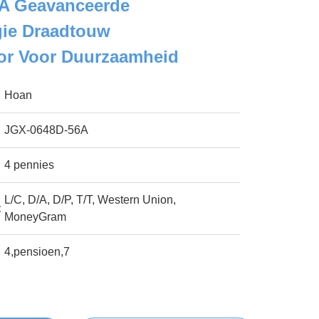
A Geavanceerde
gie Draadtouw
ator Voor Duurzaamheid
Hoan
JGX-0648D-56A
4 pennies
L/C, D/A, D/P, T/T, Western Union,
:
MoneyGram
4,pensioen,7