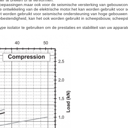
er te breken of te vervormen.
epassingen.maar ook voor de seismische versterking van gebouwconstru
n de ontwikkeling van de elektrische motor.het kan worden gebruikt vo
et worden gebruikt voor seismische ondersteuning van hoge gebouwen o
osiebestendigheid, kan het ook worden gebruikt in scheepsbouw, sche
isolator te gebruiken om de prestaties en stabiliteit van uw apparatuur