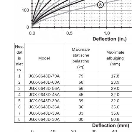
Nee,
Maximale
dat
Maximale
statische
is
Model
afbuiging
belasting
niet
(mm)
(kg)
zo.
1
JGX-0648D-79A
79
17.8
2
JGX-0648D-68A
68
23.9
3
JGX-0648D-56A
56
29.0
4
JGX-0648D-45A
45
32.0
5
JGX-0648D-39A
39
32.0
6
JGX-0648D-36A
36
35.6
7
JGX-0648D-33A
33
35.6
8
JGX-0648D-30A
30
50.8