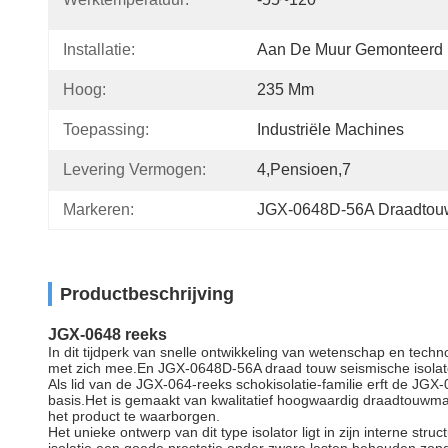
Installatie:
Aan De Muur Gemonteerd
Hoog:
235 Mm
Toepassing:
Industriële Machines
Levering Vermogen:
4,pensioen,7
Markeren:
JGX-0648D-56A Draadtouwtr
Productbeschrijving
JGX-0648 reeks
In dit tijdperk van snelle ontwikkeling van wetenschap en tec
met zich mee.En JGX-0648D-56A draad touw seismische isolato
Als lid van de JGX-064-reeks schokisolatie-familie erft de JG
basis.Het is gemaakt van kwalitatief hoogwaardig draadtouwma
het product te waarborgen.
Het unieke ontwerp van dit type isolator ligt in zijn interne st