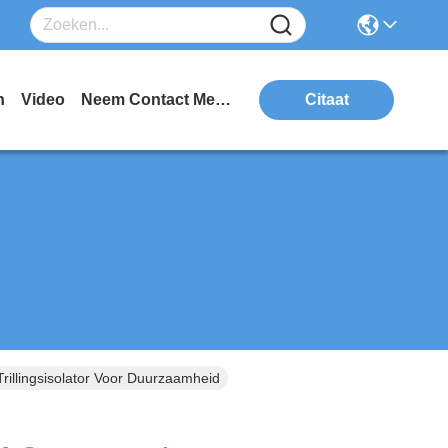
n
Video
Neem Contact Met Ons Op
Citaat
llingsisolator Voor Duurzaamheid