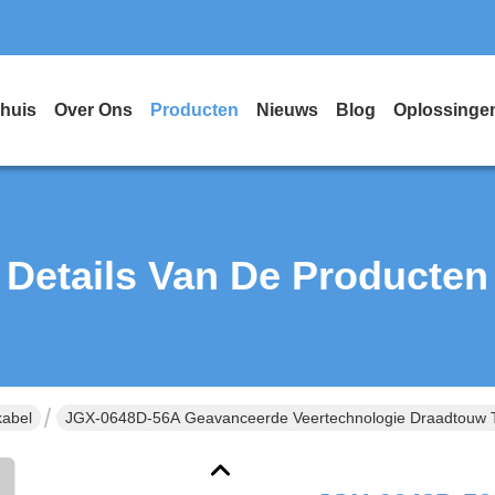
huis
Over Ons
Producten
Nieuws
Blog
Oplossinge
Details Van De Producten
kabel
JGX-0648D-56A Geavanceerde Veertechnologie Draadtouw Tri