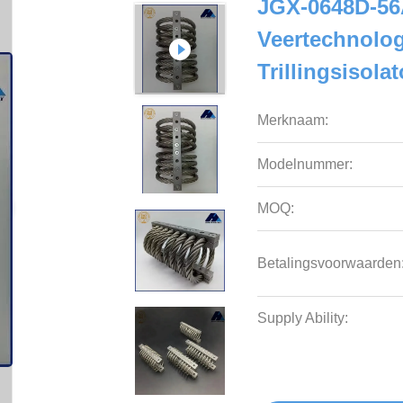
JGX-0648D-56
Veertechnolo
Trillingsisol
Merknaam:
Modelnummer:
MOQ:
Betalingsvoorwaarden
Supply Ability: