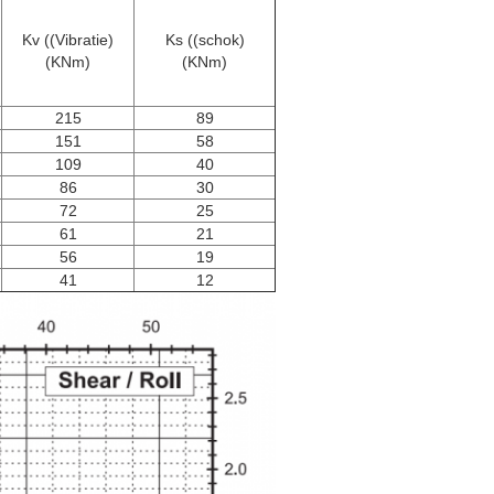
Kv ((Vibratie)
Ks ((schok)
(KNm)
(KNm)
215
89
151
58
109
40
86
30
72
25
61
21
56
19
41
12