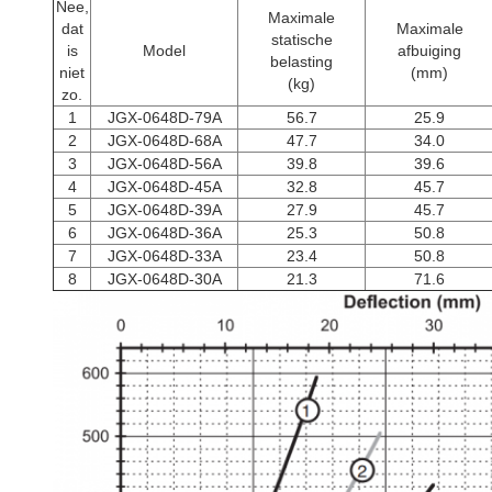
Nee,
Maximale
dat
Maximale
statische
is
Model
afbuiging
belasting
niet
(mm)
(kg)
zo.
1
JGX-0648D-79A
56.7
25.9
2
JGX-0648D-68A
47.7
34.0
3
JGX-0648D-56A
39.8
39.6
4
JGX-0648D-45A
32.8
45.7
5
JGX-0648D-39A
27.9
45.7
6
JGX-0648D-36A
25.3
50.8
7
JGX-0648D-33A
23.4
50.8
8
JGX-0648D-30A
21.3
71.6