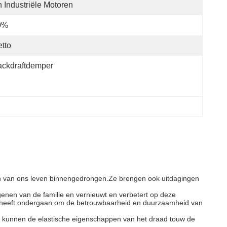
 Industriële Motoren
0%
tto
ackdraftdemper
eken van ons leven binnengedrongen.Ze brengen ook uitdagingen
genen van de familie en vernieuwt en verbetert op deze
ole heeft ondergaan om de betrouwbaarheid en duurzaamheid van
rtijd kunnen de elastische eigenschappen van het draad touw de