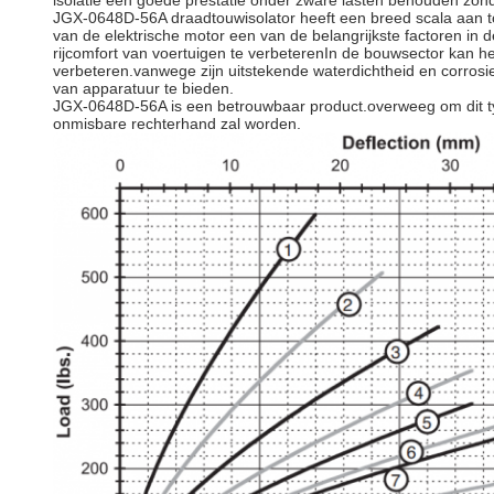
isolatie een goede prestatie onder zware lasten behouden zond
JGX-0648D-56A draadtouwisolator heeft een breed scala aan to
van de elektrische motor een van de belangrijkste factoren i
rijcomfort van voertuigen te verbeterenIn de bouwsector kan h
verbeteren.vanwege zijn uitstekende waterdichtheid en corr
van apparatuur te bieden.
JGX-0648D-56A is een betrouwbaar product.overweeg om dit type 
onmisbare rechterhand zal worden.