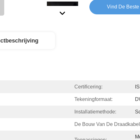
Vind De Beste 
ctbeschrijving
Certificering:
I
Tekeningformaat:
D
Installatiemethode:
Sc
De Bouw Van De Draadkabel
Mo
Toepassingen: