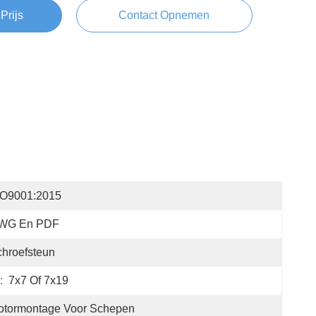
Prijs
Contact Opnemen
SO9001:2015
WG En PDF
hroefsteun
:
7x7 Of 7x19
tormontage Voor Schepen 