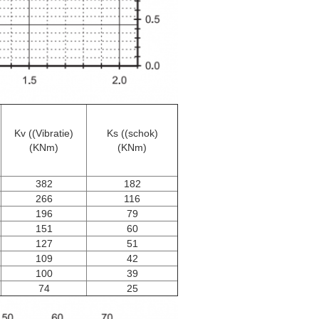
Kv ((Vibratie)
Ks ((schok)
(KNm)
(KNm)
382
182
266
116
196
79
151
60
127
51
109
42
100
39
74
25