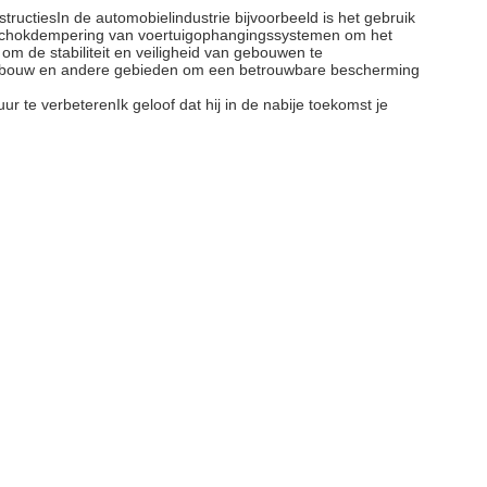
ctiesIn de automobielindustrie bijvoorbeeld is het gebruik
or schokdempering van voertuigophangingssystemen om het
m de stabiliteit en veiligheid van gebouwen te
epsbouw en andere gebieden om een betrouwbare bescherming
 te verbeterenIk geloof dat hij in de nabije toekomst je