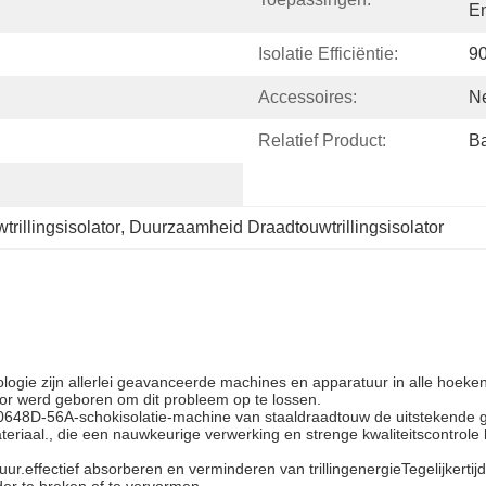
En
Isolatie Efficiëntie:
9
Accessoires:
Ne
Relatief Product:
B
illingsisolator
, 
Duurzaamheid Draadtouwtrillingsisolator
hnologie zijn allerlei geavanceerde machines en apparatuur in alle ho
r werd geboren om dit probleem op te lossen.
X-0648D-56A-schokisolatie-machine van staaldraadtouw de uitstekende 
teriaal., die een nauwkeurige verwerking en strenge kwaliteitscontr
ructuur.effectief absorberen en verminderen van trillingenergieTegelijke