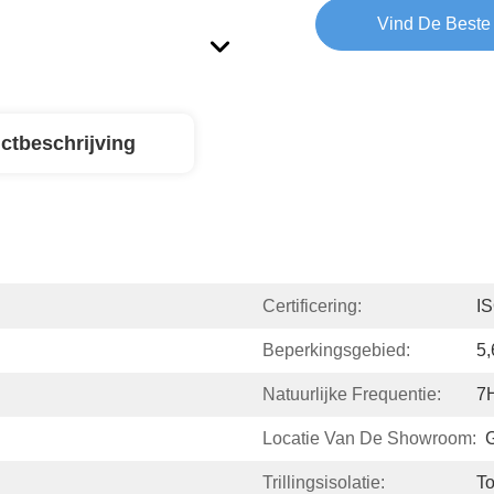
Vind De Beste 
ctbeschrijving
Certificering:
I
Beperkingsgebied:
5
Natuurlijke Frequentie:
7
Locatie Van De Showroom:
Trillingsisolatie:
T