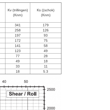
Kv (trillingen)
Ks ((schok)
(Knm)
(Knm)
341
179
258
126
197
93
172
75
141
58
123
49
77
28
49
18
33
11
18
5.3