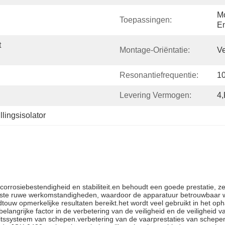
Mo
Toepassingen:
En
 
Montage-Oriëntatie:
Ve
Resonantiefrequentie:
1
Levering Vermogen:
4,
lingsisolator
orrosiebestendigheid en stabiliteit.en behoudt een goede prestatie, 
reiste ruwe werkomstandigheden, waardoor de apparatuur betrouwbaar
aadtouw opmerkelijke resultaten bereikt.het wordt veel gebruikt in het 
langrijke factor in de verbetering van de veiligheid en de veiligheid 
teitssysteem van schepen.verbetering van de vaarprestaties van schepe