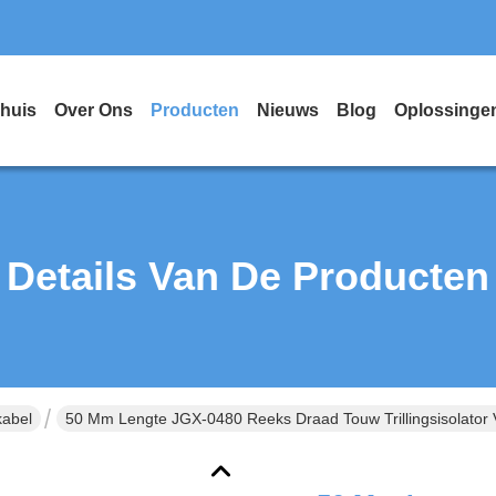
huis
Over Ons
Producten
Nieuws
Blog
Oplossinge
Details Van De Producten
kabel
50 Mm Lengte JGX-0480 Reeks Draad Touw Trillingsisolato