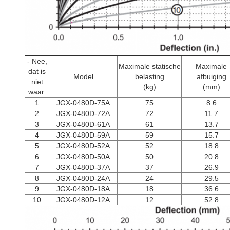
- Nee,
Maximale statische
Maximale
dat is
Model
belasting
afbuiging
niet
(kg)
(mm)
waar.
1
JGX-0480D-75A
75
8.6
2
JGX-0480D-72A
72
11.7
3
JGX-0480D-61A
61
13.7
4
JGX-0480D-59A
59
15.7
5
JGX-0480D-52A
52
18.8
6
JGX-0480D-50A
50
20.8
7
JGX-0480D-37A
37
26.9
8
JGX-0480D-24A
24
29.5
9
JGX-0480D-18A
18
36.6
10
JGX-0480D-12A
12
52.8