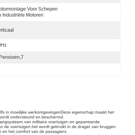
tormontage Voor Schepen 
 Industriële Motoren
rticaal
0Hz
pensioen,7
zelfs in moeilijke werkomgevingenDeze eigenschap maakt het
 wordt ondersteund en beschermd.
ophangsysteem van militaire voertuigen en gepantserde
van de voertuigen.het wordt gebruikt in de drager van bruggen
n en het comfort van de passagiers.