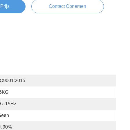
Prijs
Contact Opnemen
SO9001:2015
,6KG
Hz-15Hz
Geen
ot 90%