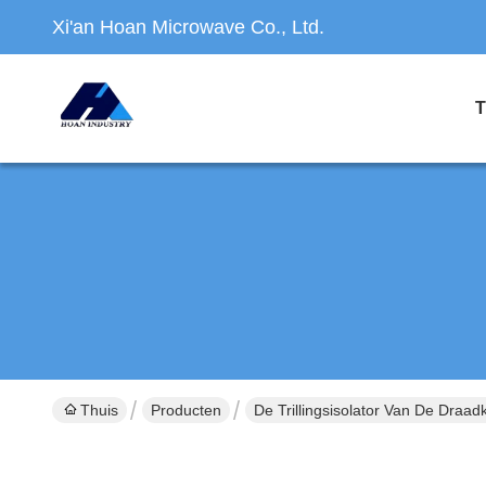
Xi'an Hoan Microwave Co., Ltd.
T
Thuis
Producten
De Trillingsisolator Van De Draad