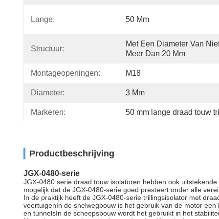
Lange:
50 Mm
Met Een Diameter Van Niet
Structuur:
Meer Dan 20 Mm
Montageopeningen:
M18
Diameter:
3 Mm
Markeren:
50 mm lange draad touw tril
Productbeschrijving
JGX-0480-serie
JGX-0480 serie draad touw isolatoren hebben ook uitstekende c
mogelijk dat de JGX-0480-serie goed presteert onder alle ve
In de praktijk heeft de JGX-0480-serie trillingsisolator met dr
voertuigenIn de snelwegbouw is het gebruik van de motor een be
en tunnelsIn de scheepsbouw wordt het gebruikt in het stabili