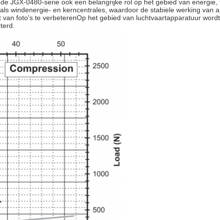
de JGX-0480-serie ook een belangrijke rol op het gebied van energie, 
 zoals windenergie- en kerncentrales, waardoor de stabiele werking van
it van foto's te verbeterenOp het gebied van luchtvaartapparatuur word
terd.