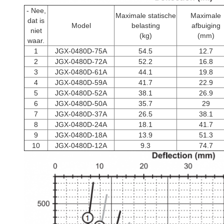
- Nee,
Maximale statische
Maximale
dat is
Model
belasting
afbuiging
niet
(kg)
(mm)
waar.
1
JGX-0480D-75A
54.5
12.7
2
JGX-0480D-72A
52.2
16.8
3
JGX-0480D-61A
44.1
19.8
4
JGX-0480D-59A
41.7
22.9
5
JGX-0480D-52A
38.1
26.9
6
JGX-0480D-50A
35.7
29
7
JGX-0480D-37A
26.5
38.1
8
JGX-0480D-24A
18.1
41.7
9
JGX-0480D-18A
13.9
51.3
10
JGX-0480D-12A
9.3
74.7