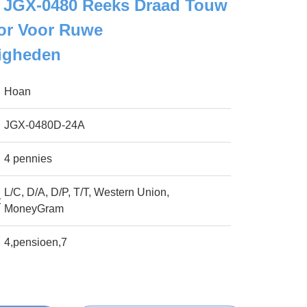
 JGX-0480 Reeks Draad Touw
ator Voor Ruwe
igheden
Hoan
JGX-0480D-24A
4 pennies
L/C, D/A, D/P, T/T, Western Union,
:
MoneyGram
4,pensioen,7