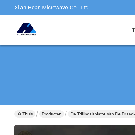
Xi'an Hoan Microwave Co., Ltd.
T
Thuis
Producten
De Trillingsisolator Van De Draad