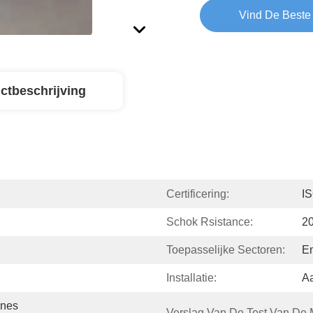
Vind De Beste 
ctbeschrijving
Certificering:
I
Schok Rsistance:
2
Toepasselijke Sectoren:
E
Installatie:
A
nes 
Verslag Van De Test Van De 