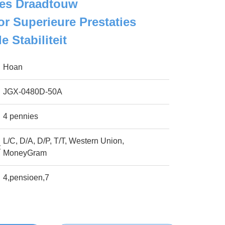
ies Draadtouw
tor Superieure Prestaties
 Stabiliteit
Hoan
JGX-0480D-50A
4 pennies
L/C, D/A, D/P, T/T, Western Union,
:
MoneyGram
4,pensioen,7