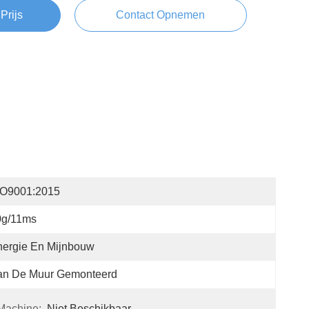
Prijs
Contact Opnemen
SO9001:2015
0g/11ms
nergie En Mijnbouw
an De Muur Gemonteerd
Machine:
Niet Beschikbaar