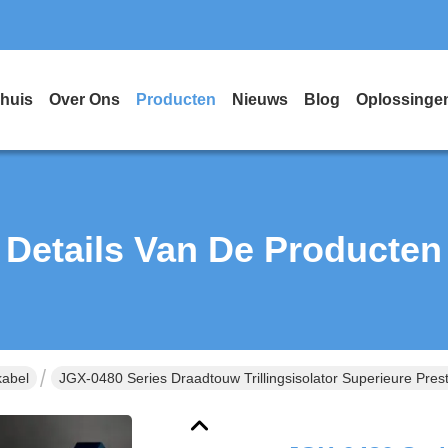
huis
Over Ons
Producten
Nieuws
Blog
Oplossinge
Details Van De Producten
kabel
JGX-0480 Series Draadtouw Trillingsisolator Superieure Prest