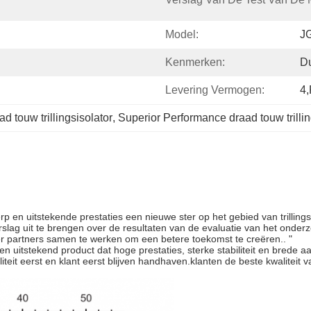
Model:
J
Kenmerken:
D
Levering Vermogen:
4,
ad touw trillingsisolator
, 
Superior Performance draad touw trillin
p en uitstekende prestaties een nieuwe ster op het gebied van trillings
ag uit te brengen over de resultaten van de evaluatie van het onder
meer partners samen te werken om een betere toekomst te creëren.. "
en uitstekend product dat hoge prestaties, sterke stabiliteit en brede 
aliteit eerst en klant eerst blijven handhaven.klanten de beste kwalite