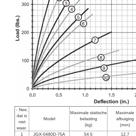
- Nee,
Maximale statische
Maximale
dat is
Model
belasting
afbuiging
niet
(kg)
(mm)
waar.
1
JGX-0480D-75A
54.5
12.7