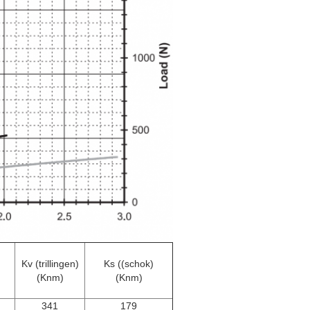
Kv (trillingen)
Ks ((schok)
(Knm)
(Knm)
341
179