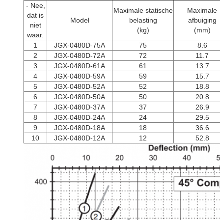
- Nee,
Maximale statische
Maximale
dat is
Model
belasting
afbuiging
niet
(kg)
(mm)
waar.
1
JGX-0480D-75A
75
8.6
2
JGX-0480D-72A
72
11.7
3
JGX-0480D-61A
61
13.7
4
JGX-0480D-59A
59
15.7
5
JGX-0480D-52A
52
18.8
6
JGX-0480D-50A
50
20.8
7
JGX-0480D-37A
37
26.9
8
JGX-0480D-24A
24
29.5
9
JGX-0480D-18A
18
36.6
10
JGX-0480D-12A
12
52.8