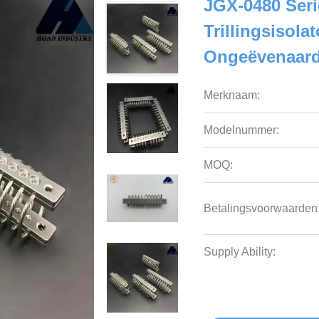
JGX-0480 Ser
Trillingsisola
Ongeëvenaarde
Merknaam:
Modelnummer:
MOQ:
Betalingsvoorwaarden
Supply Ability: