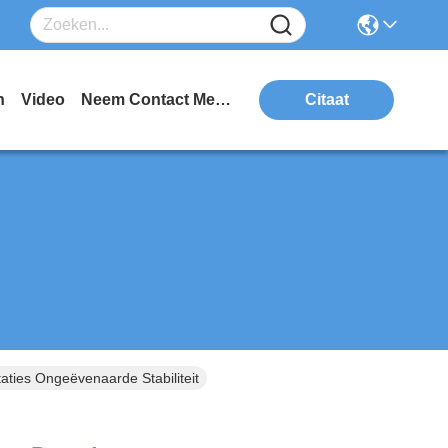
n
Video
Neem Contact Met Ons Op
Citaat
aties Ongeëvenaarde Stabiliteit