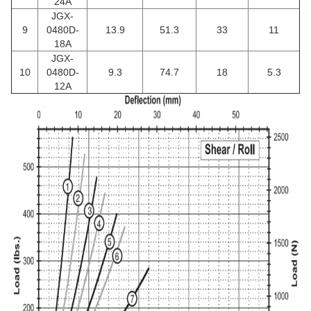
24A
JGX-
9
0480D-
13.9
51.3
33
11
18A
JGX-
10
0480D-
9.3
74.7
18
5.3
12A