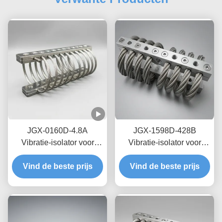
JGX-0160D-4.8A
JGX-1598D-428B
Vibratie-isolator voor
Vibratie-isolator voor
zeedraden op zee,
draadtouwen met nul-
Vind de beste prijs
onderhoudsvrij, van
Vind de beste prijs
kruip-olievrije
roestvrij staal
wrijvingsdemping voor
bescherming van
transitschepen