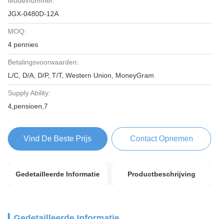
Modelnummer:
JGX-0480D-12A
MOQ:
4 pennies
Betalingsvoorwaarden:
L/C, D/A, D/P, T/T, Western Union, MoneyGram
Supply Ability:
4,pensioen,7
Vind De Beste Prijs
Contact Opnemen
Gedetailleerde Informatie
Productbeschrijving
Gedetailleerde Informatie