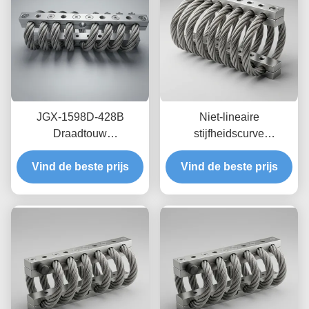
JGX-1598D-428B
Niet-lineaire
Draadtouw
stijfheidscurve
Trillingsisolator Schimmel
draadkabelisolator JGX-
Chemisch wasbestendige
Vind de beste prijs
Vind de beste prijs
2228D-665B
isolatie van roestvrij staal
Milieuvriendelijke
volledig metalen houder
voor industriële
apparatuur