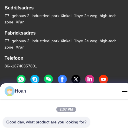
Bedrijfsadres
F7, gebouw 2, industrieel park Xinkai, Jinye 2e weg, high-tech
zone, Xi'an
Fabrieksadres
F7, gebouw 2, industrieel park Xinkai, Jinye 2e weg, high-tech
zone, Xi'an
Telefoon
86--18740357801
Hoan
China Goede kwaliteit De Trillingsisolator van de draadkabel
Auteursrecht © 2024-2026 Xi'an Hoan Microwave Co., Ltd. . Alle
2:07 PM
rechten voorbehoudena.
Privacybeleid
|
Sitemap
Good day, what product are you looking for?