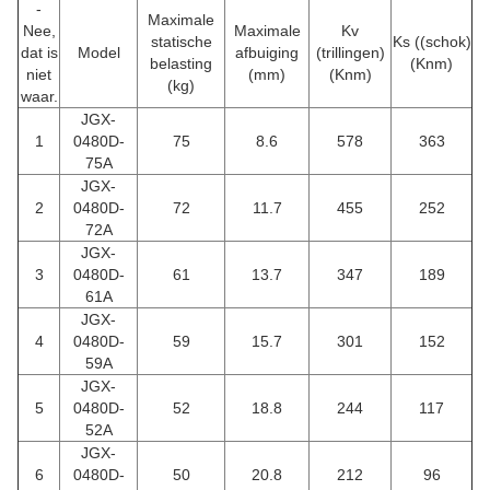
-
Maximale
Nee,
Maximale
Kv
statische
Ks ((schok)
dat is
Model
afbuiging
(trillingen)
belasting
(Knm)
niet
(mm)
(Knm)
(kg)
waar.
JGX-
1
0480D-
75
8.6
578
363
75A
JGX-
2
0480D-
72
11.7
455
252
72A
JGX-
3
0480D-
61
13.7
347
189
61A
JGX-
4
0480D-
59
15.7
301
152
59A
JGX-
5
0480D-
52
18.8
244
117
52A
JGX-
6
0480D-
50
20.8
212
96