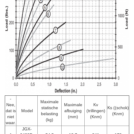
-
Maximale
Nee,
Maximale
Kv
statische
Ks ((schok)
dat is
Model
afbuiging
(trillingen)
belasting
(Knm)
niet
(mm)
(Knm)
(kg)
waar.
JGX-