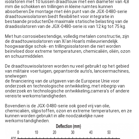
isolatoren met 10 lussen draadtouw met een diameter van 4,8
mm die schokken en trillingen in kleine ruimtes kunnen
absorberen.De montage met één punt van de JGX-0480-serie
draadtouwisolatoren biedt flexibiliteit voor integratie in
bestaande productenDe maximale statische belasting van de
draadisolatoren van de JGX-0480-serie is van 12 kg tot 75 kg.
Met hun corrosiebestendige, volledig metalen constructie, zijn
de draadtouwisolatoren van Xi'an Hoan's milieuvriendelijk.
hoogwaardige schok- en trillingsisolatoren die niet worden
beïnvloed door extreme temperaturen, chemicaliën, oliën, ozon
en schuurmiddelen.
De draadtouwisolatoren worden nu veel gebruikt op het gebied
van militaire voertuigen, gepantserde auto's, lanceermachines,
snelwegen
de financiering van de uitgaven van de Europese Unie voor
onderzoek en technologische ontwikkeling, met inbegrip van
onderzoek en technologische ontwikkeling,camera's of andere
vereiste werkomstandigheden.
Bovendien is de JGX-0480-serie ook goed vrij van olie,
chemicaliën, slijpstoffen, ozon en extreme temperaturen, en ze
kunnen worden gebruikt in alle noodzakelijke ruwe
werkomstandigheden.