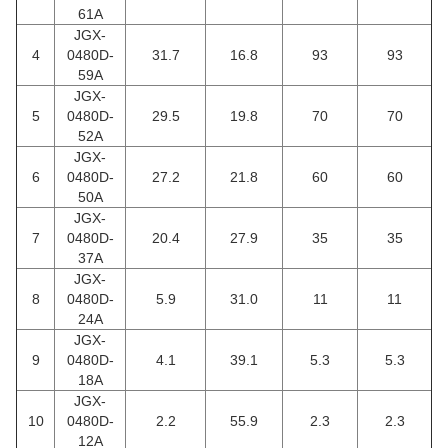
61A
JGX-
4
0480D-
31.7
16.8
93
93
59A
JGX-
5
0480D-
29.5
19.8
70
70
52A
JGX-
6
0480D-
27.2
21.8
60
60
50A
JGX-
7
0480D-
20.4
27.9
35
35
37A
JGX-
8
0480D-
5.9
31.0
11
11
24A
JGX-
9
0480D-
4.1
39.1
5.3
5.3
18A
JGX-
10
0480D-
2.2
55.9
2.3
2.3
12A