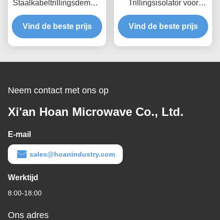
Staalkabeltrillingsdemper
Trillingsisolator voor
Snel Prototypen Snelle
draadtouw met
Montage Aanpasbare
Vind de beste prijs
schaalbare laadcapaciteit
Vind de beste prijs
Schokdemper
en structuurgebaseerde
geluidsisolatie
Neem contact met ons op
Xi'an Hoan Microwave Co., Ltd.
E-mail
sales@hoanindustry.com
Werktijd
8:00-18:00
Ons adres