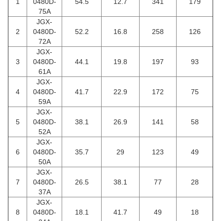
1
0480D-
54.5
12.7
341
179
75A
JGX-
2
0480D-
52.2
16.8
258
126
72A
JGX-
3
0480D-
44.1
19.8
197
93
61A
JGX-
4
0480D-
41.7
22.9
172
75
59A
JGX-
5
0480D-
38.1
26.9
141
58
52A
JGX-
6
0480D-
35.7
29
123
49
50A
JGX-
7
0480D-
26.5
38.1
77
28
37A
JGX-
8
0480D-
18.1
41.7
49
18