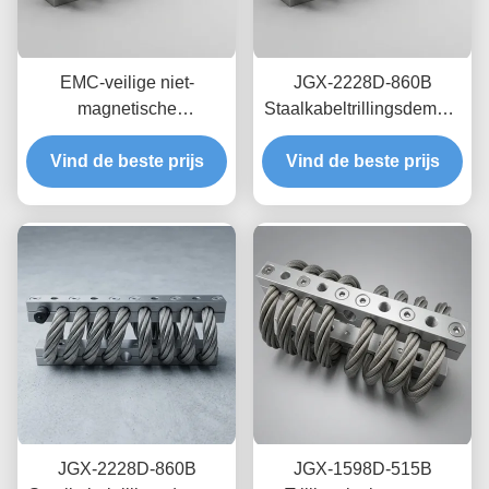
EMC-veilige niet-
JGX-2228D-860B
magnetische
Staalkabeltrillingsdemper
draadkabelisolator JGX-
Roestvrij Staal Lange
2228D-665B Mount voor
Vind de beste prijs
Levensduur Industriële
Vind de beste prijs
tijdelijke schokdissipatie
Schokdemper
voor precisie-elektronica
JGX-2228D-860B
JGX-1598D-515B