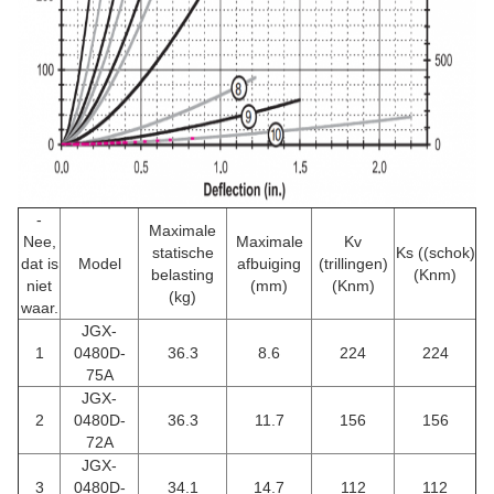
-
Maximale
Nee,
Maximale
Kv
statische
Ks ((schok)
dat is
Model
afbuiging
(trillingen)
belasting
(Knm)
niet
(mm)
(Knm)
(kg)
waar.
JGX-
1
0480D-
36.3
8.6
224
224
75A
JGX-
2
0480D-
36.3
11.7
156
156
72A
JGX-
3
0480D-
34.1
14.7
112
112