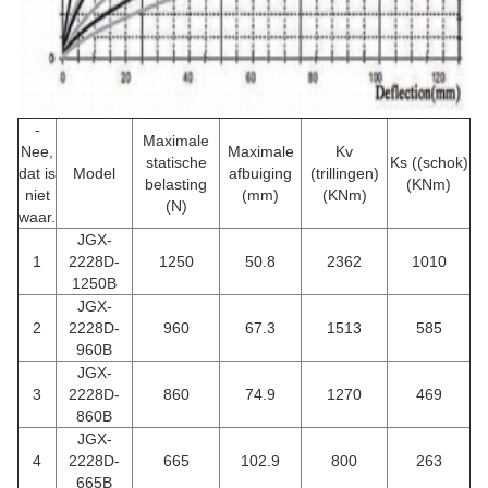
-
Maximale
Nee,
Maximale
Kv
statische
Ks ((schok)
dat is
Model
afbuiging
(trillingen)
belasting
(KNm)
niet
(mm)
(KNm)
(N)
waar.
JGX-
1
2228D-
1250
50.8
2362
1010
1250B
JGX-
2
2228D-
960
67.3
1513
585
960B
JGX-
3
2228D-
860
74.9
1270
469
860B
JGX-
4
2228D-
665
102.9
800
263
665B