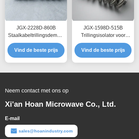
JGX-2228D-860B
JGX-1598D-515B
Staalkabeltrillingsdemper
Trillingsisolator voor
Snel Prototypen Snelle
draadtouw met
Montage Aanpasbare
Vind de beste prijs
schaalbare laadcapaciteit
Vind de beste prijs
Schokdemper
en structuurgebaseerde
geluidsisolatie
Neem contact met ons op
Xi'an Hoan Microwave Co., Ltd.
E-mail
sales@hoanindustry.com