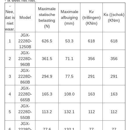
- Ik weet het niet.
-
Maximale
Nee,
Maximale
Kv
statische
Ks ((schok)
dat is
Model
afbuiging
(trillingen)
belasting
(KNm)
niet
(mm)
(KNm)
(N)
waar.
JGX-
1
2228D-
626.5
53.3
618
618
1250B
JGX-
2
2228D-
361.5
71.1
356
356
960B
JGX-
3
2228D-
294.9
77.5
291
291
860B
JGX-
4
2228D-
165.3
108.0
163
163
665B
JGX-
5
2228D-
113.2
132.1
112
112
550B
JGX-
6
2228D-
77.6
132.1
77
77