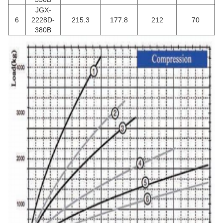
JGX-
6
2228D-
215.3
177.8
212
70
380B