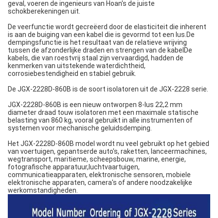
geval, voeren de ingenieurs van Hoan's de juiste
schokberekeningen uit.
De veerfunctie wordt gecreëerd door de elasticiteit die inherent
is aan de buiging van een kabel die is gevormd tot een lus.De
dempingsfunctie is het resultaat van de relatieve wrijving
tussen de afzonderlijke draden en strengen van de kabelDe
kabels, die van roestvrij staal zijn vervaardigd, hadden de
kenmerken van uitstekende waterdichtheid,
corrosiebestendigheid en stabiel gebruik.
De JGX-2228D-860B is de soort isolatoren uit de JGX-2228 serie.
JGX-2228D-860B is een nieuw ontworpen 8-lus 22,2 mm
diameter draad touw isolatoren met een maximale statische
belasting van 860 kg, vooral gebruikt in alle instrumenten of
systemen voor mechanische geluidsdemping.
Het JGX-2228D-860B model wordt nu veel gebruikt op het gebied
van voertuigen, gepantserde auto's, raketten, lanceermachines,
wegtransport, maritieme, scheepsbouw, marine, energie,
fotografische apparatuur,luchtvaartuigen,
communicatieapparaten, elektronische sensoren, mobiele
elektronische apparaten, camera's of andere noodzakelijke
werkomstandigheden.