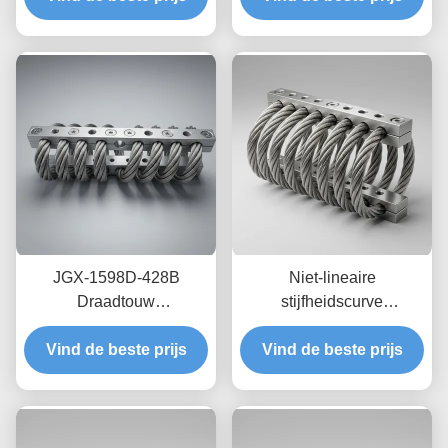
roestvrij staal
wrijvingsdemping voor
bescherming van
transitschepen
JGX-1598D-428B
Niet-lineaire
Draadtouw
stijfheidscurve
Trillingsisolator Schimmel
draadkabelisolator JGX-
Chemisch wasbestendige
Vind de beste prijs
Vind de beste prijs
2228D-665B
isolatie van roestvrij staal
Milieuvriendelijke
volledig metalen houder
voor industriële
apparatuur