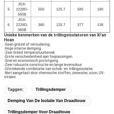
JGX-
5
2228D-
550
125.7
585
180
550B
JGX-
6
2228D-
380
125.7
377
138
380B
Unieke kenmerken van de trillingsisolatoren van Xi'an
Hoan
·
Geen griezel of veroudering.
·
Hoge interne demping.
·
Zeer breed temperatuurbereik.
·
Grote verscheidenheid aan toepassingen.
·
Snel en economisch prototyping.
·
Zeer robuuste constructie en lange levensduur.
·
Uitstekende combinatie van schok- en trillingsisolatie.
·
Niet aangetast door chemische stoffen, zeewater, ozon, UV-
stralen
Taggen:
Trillingsdemper
Demping Van De Isolatie Van Draadtouw
Trillingsdemper Voor Draadtouw