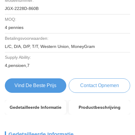
Modelnummer:
JGX-2228D-860B
MOQ:
4 pennies
Betalingsvoorwaarden:
L/C, D/A, D/P, T/T, Western Union, MoneyGram
Supply Ability:
4,pensioen,7
Vind De Beste Prijs
Contact Opnemen
Gedetailleerde Informatie
Productbeschrijving
Gedetailleerde Informatie