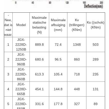
-
Maximale
Nee,
Maximale
Kv
statische
Ks ((schok)
dat is
Model
afbuiging
(trillingen)
belasting
(KNm)
niet
(mm)
(KNm)
(N)
waar.
JGX-
1
2228D-
889.8
72.4
1348
503
1250B
JGX-
2
2228D-
680.6
96.5
860
289
960B
JGX-
3
2228D-
613.3
105.4
718
235
860B
JGX-
4
2228D-
454.1
144.8
448
131
665B
JGX-
5
2228D-
331.6
177.8
327
89
550B