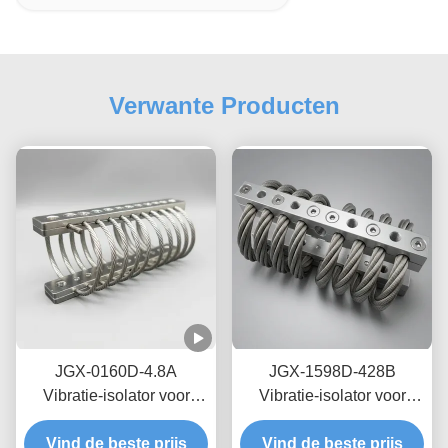
Verwante Producten
JGX-0160D-4.8A
JGX-1598D-428B
Vibratie-isolator voor
Vibratie-isolator voor
zeedraden op zee,
draadtouwen met nul-
Vind de beste prijs
onderhoudsvrij, van
Vind de beste prijs
kruip-olievrije