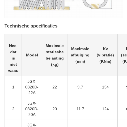
Technische specificaties
-
Nee,
Maximale
Maximale
Kv
dat
statische
Model
afbuiging
(vibratie)
(s
is
belasting
(mm)
(KNm)
(
niet
(kg)
waar.
JGX-
1
0320D-
22
9.7
154
22A
JGX-
2
0320D-
20
11.7
124
20A
JGX-