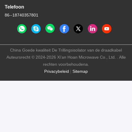
Telefoon
86--18740357801
China Goede kwaliteit De Trillingsisolator van de draadkabel
Auteursrecht © 2024-2026 Xi'an Hoan Microwave Co., Ltd. . Alle
rechten voorbehoudena.
Privacybeleid
|
Sitemap