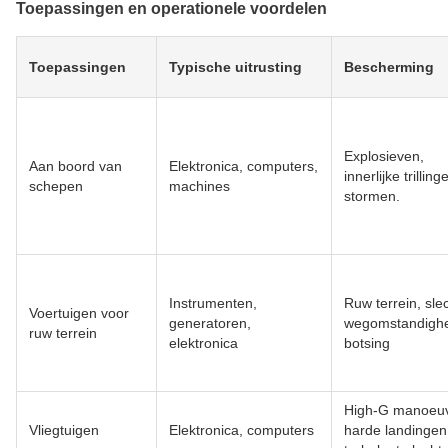
Toepassingen en operationele voordelen
Toepassingen
Typische uitrusting
Bescherming
Explosieven,
Aan boord van
Elektronica, computers,
innerlijke trilling
schepen
machines
stormen.
Instrumenten,
Ruw terrein, sle
Voertuigen voor
generatoren,
wegomstandigh
ruw terrein
elektronica
botsing
High-G manoeuv
Vliegtuigen
Elektronica, computers
harde landingen