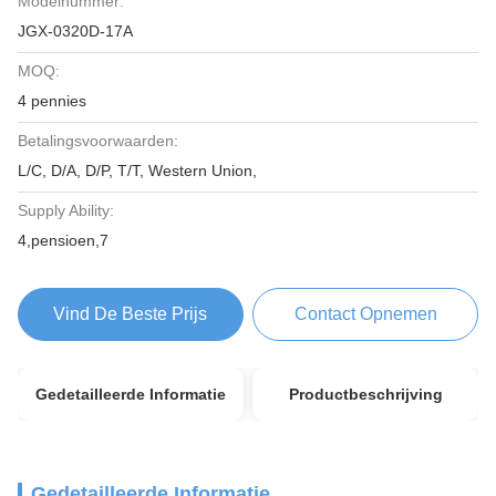
Modelnummer:
JGX-0320D-17A
MOQ:
4 pennies
Betalingsvoorwaarden:
L/C, D/A, D/P, T/T, Western Union,
Supply Ability:
4,pensioen,7
Vind De Beste Prijs
Contact Opnemen
Gedetailleerde Informatie
Productbeschrijving
Gedetailleerde Informatie