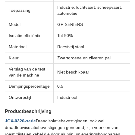
Industrie, luchtvaart, scheepvaart,
Toepassing
automobiel
Model
GR SERIERS
Isolatie efficiëntie
Tot 90%
Materiaal
Roestvrij staal
Kleur
Zwartgroene en zilveren pai
Verslag van de test
Niet beschikbaar
van de machine
Dempingspercentage
0.5
Ontwerpstijl
Industrieel
Productbeschrijving
JGX-0320-serie
Draadisolatiebevestigingen, ook wel
draadtouwisolatiebevestigingen genoemd, zijn voorzien van
roestvrijstalen kabel die door aluminiumlegeringshoudbarren