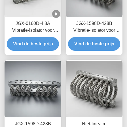
JGX-0160D-4.8A
JGX-1598D-428B
Vibratie-isolator voor
Vibratie-isolator voor
zeedraden op zee,
draadtouwen met nul-
Vind de beste prijs
onderhoudsvrij, van
Vind de beste prijs
kruip-olievrije
roestvrij staal
wrijvingsdemping voor
bescherming van
transitschepen
JGX-1598D-428B
Niet-lineaire