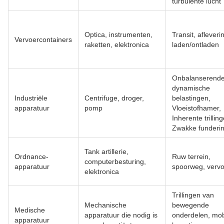
turbulente lucht
Optica, instrumenten,
Transit, afleveri
Vervoercontainers
raketten, elektronica
laden/ontladen
Onbalanserend
dynamische
Industriële
Centrifuge, droger,
belastingen,
apparatuur
pomp
Vloeistofhamer,
Inherente trillin
Zwakke funderi
Tank artillerie,
Ordnance-
Ruw terrein,
computerbesturing,
apparatuur
spoorweg, vervo
elektronica
Trillingen van
Mechanische
bewegende
Medische
apparatuur die nodig is
onderdelen, mob
apparatuur