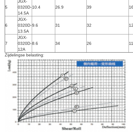
JGX-
5
0320D-
10.4
26.9
39
1
14.5A
JGX-
6
0320D-
9.6
31
32
1
13.5A
JGX-
7
0320D-
8.6
34
26
1
12A
Zijdelingse belasting: