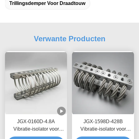
Trillingsdemper Voor Draadtouw
Verwante Producten
JGX-0160D-4.8A
JGX-1598D-428B
Vibratie-isolator voor
Vibratie-isolator voor
zeedraden op zee,
draadtouwen met nul-