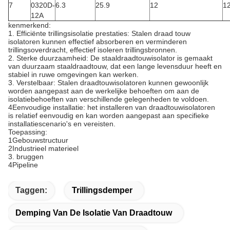
7
0320D-
6.3
25.9
12
1
12A
kenmerkend:
1. Efficiënte trillingsisolatie prestaties: Stalen draad touw
isolatoren kunnen effectief absorberen en verminderen
trillingsoverdracht, effectief isoleren trillingsbronnen.
2. Sterke duurzaamheid: De staaldraadtouwisolator is gemaakt
van duurzaam staaldraadtouw, dat een lange levensduur heeft en
stabiel in ruwe omgevingen kan werken.
3. Verstelbaar: Stalen draadtouwisolatoren kunnen gewoonlijk
worden aangepast aan de werkelijke behoeften om aan de
isolatiebehoeften van verschillende gelegenheden te voldoen.
4Eenvoudige installatie: het installeren van draadtouwisolatoren
is relatief eenvoudig en kan worden aangepast aan specifieke
installatiescenario's en vereisten.
Toepassing:
1Gebouwstructuur
2Industrieel materieel
3. bruggen
4Pipeline
Taggen:
Trillingsdemper
Demping Van De Isolatie Van Draadtouw