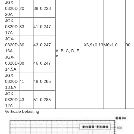
JGX-
0320D-
20
38
0.228
20A
JGX-
0320D-
33
41
0.247
17A
JGX-
0320D-
36
43
0.247
¥6,9±0.13
M6x1.0
90
16A
A, B, C, D, E,
S.
JGX-
0320D-
38
46
0.247
14.5A
JGX-
0320D-
41
48
0.285
13.5A
JGX-
0320D-
43
51
0.285
12A
Verticale belasting