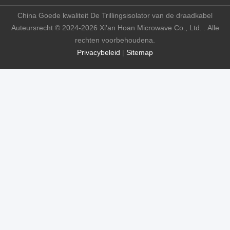
China Goede kwaliteit De Trillingsisolator van de draadkabel
Auteursrecht © 2024-2026 Xi'an Hoan Microwave Co., Ltd. . Alle
rechten voorbehoudena.
Privacybeleid
|
Sitemap