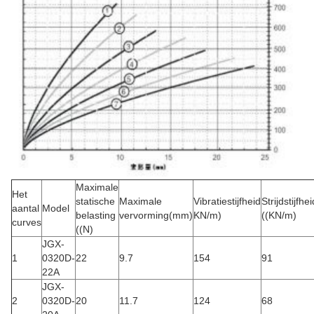
Maximale
Het
statische
Maximale
Vibratiestijfheid
Strijdstijfhei
aantal
Model
belasting
vervorming
(mm)
KN/m)
((KN/m)
curves
((N)
JGX-
1
0320D-
22
9.7
154
91
22A
JGX-
2
0320D-
20
11.7
124
68