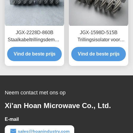
JGX-2228D-860B
JGX-1598D-515B
Staalkabeltrillingsdemper
Trillingsisolator voor
Snel Prototypen Snelle
draadtouw met
Montage Aanpasbare
Vind de beste prijs
schaalbare laadcapaciteit
Vind de beste prijs
Schokdemper
en structuurgebaseerde
geluidsisolatie
Neem contact met ons op
Xi'an Hoan Microwave Co., Ltd.
E-mail
sales@hoanindustry.com