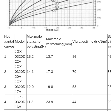
Het
Maximale
St
Maximale
aantal
Model
statische
Vibratiestijfheid
(KN/m)
bij
vervorming
(mm)
curves
belasting
(N)
in
JGX-
1
0320D-
15.2
13.7
86
4
22A
JGX-
2
0320D-
14.1
17.3
70
3
20A
JGX-
3
0320D-
12.0
19.8
53
2
17A
JGX-
4
0320D-
11.3
23.9
44
2
16A