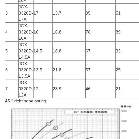
20A
JGX-
3
0320D-
17
13.7
95
51
17A
JGX-
4
0320D-
16
16.8
78
39
16A
JGX-
5
0320D-
14.5
18.8
67
32
14.5A
JGX-
6
0320D-
13.5
21.8
57
25
13.5A
JGX-
7
0320D-
12
23.9
46
21
12A
45 ° richtingbelasting: