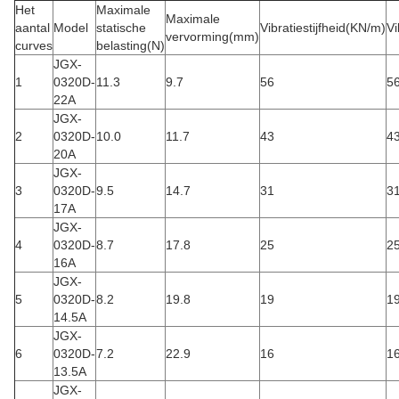
Het
Maximale
Maximale
aantal
Model
statische
Vibratiestijfheid
(KN/m)
Vi
vervorming
(mm)
curves
belasting
(N)
JGX-
1
0320D-
11.3
9.7
56
5
22A
JGX-
2
0320D-
10.0
11.7
43
4
20A
JGX-
3
0320D-
9.5
14.7
31
3
17A
JGX-
4
0320D-
8.7
17.8
25
2
16A
JGX-
5
0320D-
8.2
19.8
19
1
14.5A
JGX-
6
0320D-
7.2
22.9
16
1
13.5A
JGX-