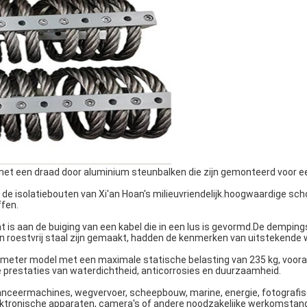
met een draad door aluminium steunbalken die zijn gemonteerd voor een 
de isolatiebouten van Xi'an Hoan's milieuvriendelijk.
hoogwaardige schok
ffen.
t is aan de buiging van een kabel die in een lus is gevormd.De dempings
an roestvrij staal zijn gemaakt, hadden de kenmerken van uitstekende 
eter model met een maximale statische belasting van 235 kg, vooral
te prestaties van waterdichtheid, anticorrosies en duurzaamheid.
anceermachines, wegvervoer, scheepbouw, marine, energie, fotografis
ktronische apparaten, camera's of andere noodzakelijke werkomstan