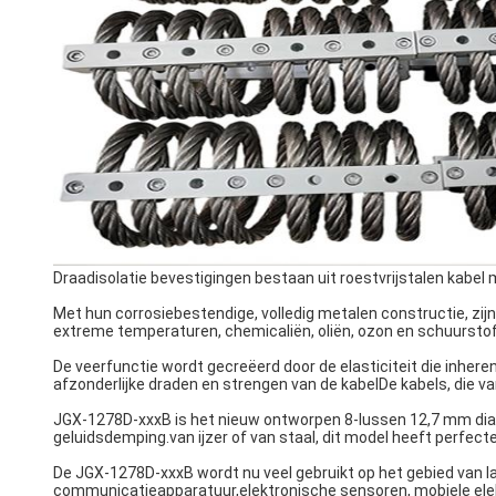
Draadisolatie bevestigingen bestaan uit roestvrijstalen kabel 
Met hun corrosiebestendige, volledig metalen constructie, zijn 
extreme temperaturen, chemicaliën, oliën, ozon en schuursto
De veerfunctie wordt gecreëerd door de elasticiteit die inheren
afzonderlijke draden en strengen van de kabelDe kabels, die v
JGX-1278D-xxxB is het nieuw ontworpen 8-lussen 12,7 mm diam
geluidsdemping.van ijzer of van staal, dit model heeft perfec
De JGX-1278D-xxxB wordt nu veel gebruikt op het gebied van l
communicatieapparatuur,elektronische sensoren, mobiele ele