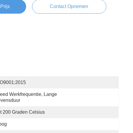
Prijs
Contact Opnemen
SO9001:2015
eed Werkfrequentie, Lange 
evensduur
t 200 Graden Celsius
oog