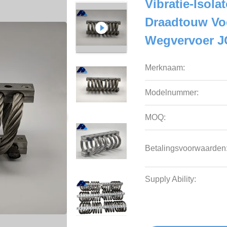
Vibratie-Isola
Draadtouw Vo
Wegvervoer J
Merknaam:
Modelnummer:
MOQ:
Betalingsvoorwaarden
Supply Ability: