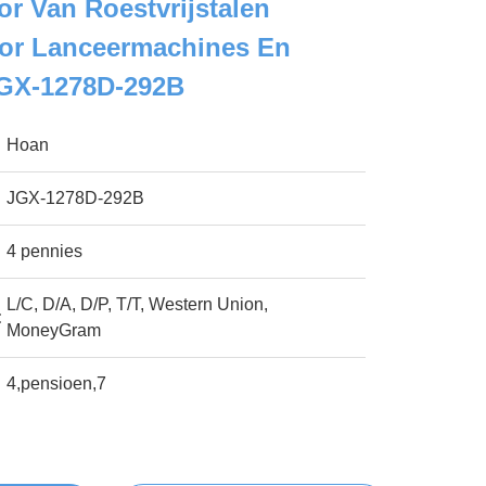
tor Van Roestvrijstalen
or Lanceermachines En
GX-1278D-292B
Hoan
JGX-1278D-292B
4 pennies
L/C, D/A, D/P, T/T, Western Union,
:
MoneyGram
4,pensioen,7