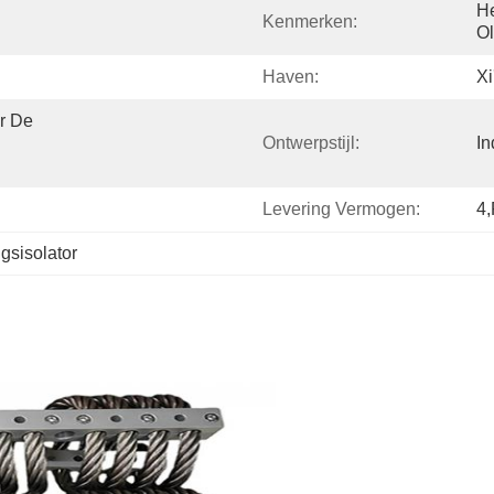
He
Kenmerken:
Ol
Haven:
Xi
r De 
Ontwerpstijl:
In
Levering Vermogen:
4,
gsisolator