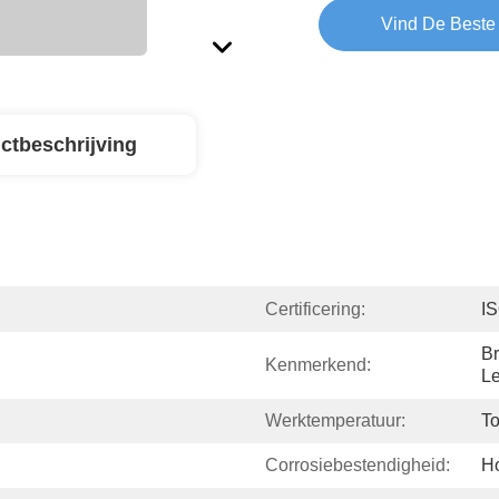
Vind De Beste 
ctbeschrijving
Certificering:
I
Br
Kenmerkend:
L
Werktemperatuur:
To
Corrosiebestendigheid:
H