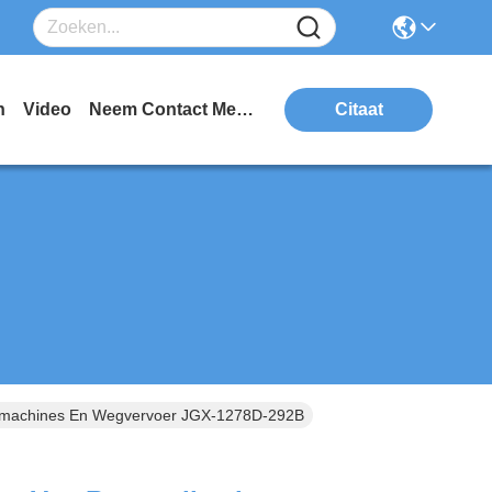
n
Video
Neem Contact Met Ons Op
Citaat
ceermachines En Wegvervoer JGX-1278D-292B