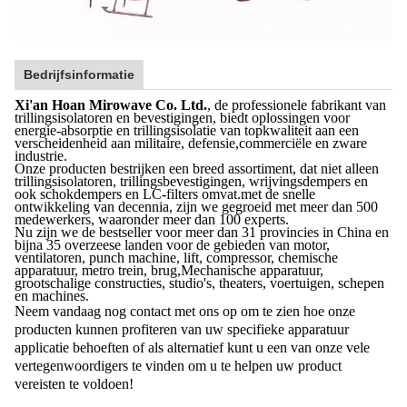
Bedrijfsinformatie
Xi'an Hoan Mirowave Co. Ltd.
, de professionele fabrikant van
trillingsisolatoren en bevestigingen, biedt oplossingen voor
energie-absorptie en trillingsisolatie van topkwaliteit aan een
verscheidenheid aan militaire, defensie,commerciële en zware
industrie.
Onze producten bestrijken een breed assortiment, dat niet alleen
trillingsisolatoren, trillingsbevestigingen, wrijvingsdempers en
ook schokdempers en LC-filters omvat.met de snelle
ontwikkeling van decennia, zijn we gegroeid met meer dan 500
medewerkers, waaronder meer dan 100 experts.
Nu zijn we de bestseller voor meer dan 31 provincies in China en
bijna 35 overzeese landen voor de gebieden van motor,
ventilatoren, punch machine, lift, compressor, chemische
apparatuur, metro trein, brug,Mechanische apparatuur,
grootschalige constructies, studio's, theaters, voertuigen, schepen
en machines.
Neem vandaag nog contact met ons op om te zien hoe onze
producten kunnen profiteren van uw specifieke apparatuur
applicatie behoeften of als alternatief kunt u een van onze vele
vertegenwoordigers te vinden om u te helpen uw product
vereisten te voldoen!