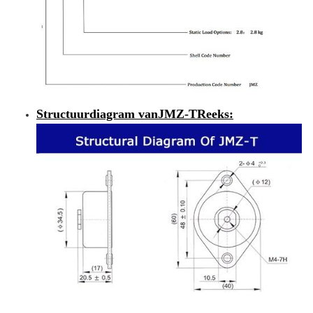
Structuurdiagram van
JMZ-T
Reeks
: