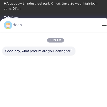
F7, gebouw 2, industrieel park Xinkai, Jinye 2e weg, high-tech
zone, Xi'an
Telefoon
86--18740357801
Hoan
4:53 AM
Good day, what product are you looking for?
China Goede kwaliteit De Trillingsisolator van de draadkabel
Auteursrecht © 2024-2026 Xi'an Hoan Microwave Co., Ltd. . Alle
rechten voorbehoudena.
Privacybeleid
|
Sitemap