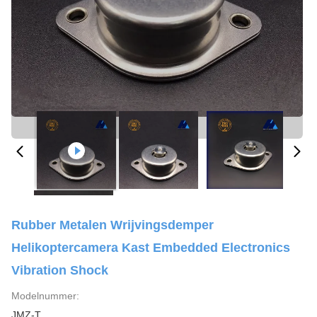
Rubber Metalen Wrijvingsdemper
Helikoptercamera Kast Embedded Electronics
Vibration Shock
Modelnummer:
JMZ-T