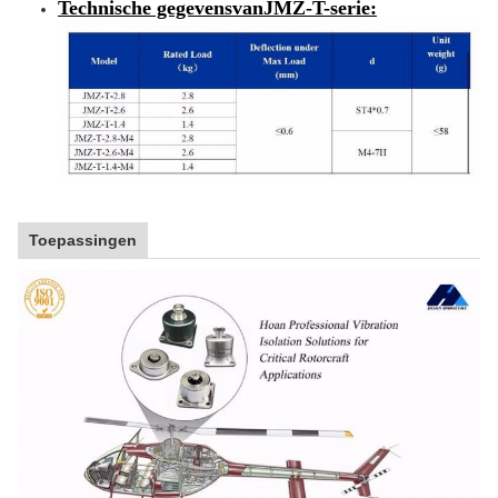
Technische gegevens
van
JMZ-T-serie
:
Toepassingen