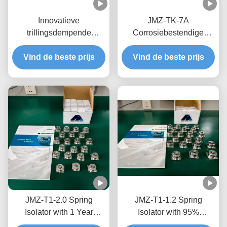
Innovatieve
JMZ-TK-7A
trillingsdempende
Corrosiebestendige
oplossing JMZ-TK-6A
Wrijvingsdempende
Rubber Shock Absorber
Vind de beste prijs
Vind de beste prijs
Isolator met tot 95%
van Xi an Hoan
Isolatie-efficiëntie voor
Microwave Co. Ltd.
Trillingsisolatie in Energie
& Mijnbouw
JMZ-T1-2.0 Spring
JMZ-T1-1.2 Spring
Isolator with 1 Year
Isolator with 95%
Warranty for Industrial
Isolation Efficiency 32mm