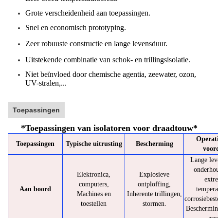
Grote verscheidenheid aan toepassingen.
Snel en economisch prototyping.
Zeer robuuste constructie en lange levensduur.
Uitstekende combinatie van schok- en trillingsisolatie.
Niet beïnvloed door chemische agentia, zeewater, ozon,
UV-stralen,...
Toepassingen
*
Toepassingen van isolatoren voor draadtouw
*
Operat
Toepassingen
Typische uitrusting
Bescherming
voor
Lange lev
onderhou
Elektronica,
Explosieve
extr
computers,
ontploffing,
Aan boord
tempera
Machines en
Inherente trillingen,
corrosiebest
toestellen
stormen.
Beschermin