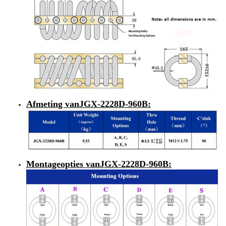
Afmeting van
JGX-2228D-960B
:
Montageopties van
JGX-2228D-960B
: