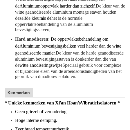
de
Aluminiumoppervlak harder dan zichzelf.
De kleur van de
witte geanodiseerde aluminium montage staven houden
dezelfde kleur
als de
het is de normale
oppervlaktebehandeling van de aluminium
bevestigingsstaven;
Hard anodiseren:
De oppervlaktebehandeling om
de
Aluminium bevestigingsbalken veel harder dan de witte
geanodiseerde manier.
De kleur van de harde geanodiseerde
aluminium bevestigingsstaven is donkerder dan die van
de
witte anodiseringswijze
Speciaal gebruik voor complexe
of bijzondere eisen van de arbeidsomstandigheden van het
gebruik van draadtouwisolatoren.
Kenmerken
* Unieke kenmerken van Xi'an Hoan's
Vibratie
Isolatoren *
Geen griezel of veroudering.
Hoge interne demping.
Zeer breed temperatuurbereik.