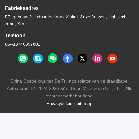
Fabrieksadres
F7, gebouw 2, industrieel park Xinkai, Jinye 2e weg, high-tech
zone, Xi'an
Telefoon
86--18740357801
China Goede kwaliteit De Trillingsisolator van de draadkabel
Auteursrecht © 2024-2026 Xi'an Hoan Microwave Co., Ltd. . Alle
rechten voorbehoudena.
Privacybeleid
|
Sitemap