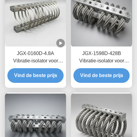
JGX-0160D-4.8A
JGX-1598D-428B
Vibratie-isolator voor
Vibratie-isolator voor
zeedraden op zee,
draadtouwen met nul-
Vind de beste prijs
onderhoudsvrij, van
Vind de beste prijs
kruip-olievrije
roestvrij staal
wrijvingsdemping voor
bescherming van
transitschepen