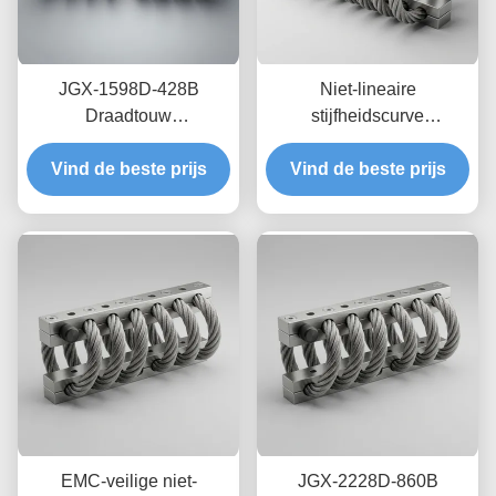
JGX-1598D-428B
Niet-lineaire
Draadtouw
stijfheidscurve
Trillingsisolator Schimmel
draadkabelisolator JGX-
Chemisch wasbestendige
Vind de beste prijs
Vind de beste prijs
2228D-665B
isolatie van roestvrij staal
Milieuvriendelijke
volledig metalen houder
voor industriële
apparatuur
EMC-veilige niet-
JGX-2228D-860B