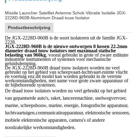
Missile Launcher Satelliet Antenne Schok Vibratie Isolatie JGX-
2228D-960B Aluminium Draad touw Isolator
Productbeschrijving
De JGX-2228D-960B is de soort isolatoren uit de familie JGX-
2228.
JGX-2228D-960B is de nieuwe ontworpen 8 lussen 22.2mm
diameter draad touw isolators met maximaal statische
belasting van 960kg
, vooral gebruikt in grote of zware militaire
industriële instrumenten of systemen voor mechanische
geluidsdemping.
De JGX-2228D-960B draad touw isolators worden nu veel
gebruikt op het gebied van scheepvaart-luchtvaart-ruimte vlucht
en voertuig enz.dit model kan worden gebruikt in de vereiste
werkomstandigheden, met name voor grote zware apparatuur of
de bijbehorende systemen.
De draad touw isolators worden nu veel gebruikt op het gebied
van gepantserde auto's, raket, lanceermachine, snelwegvervoer,
marine, scheepsbouw, marine, energie, fotografische apparatuur,
luchtvaartuigen,communicatieapparatuur, elektronische sensoren,
mobiele elektronische apparaten, camera's of andere
noodzakelijke werkomstandigheden.