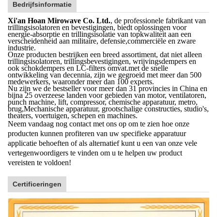
Bedrijfsinformatie
Xi'an Hoan Mirowave Co. Ltd.
, de professionele fabrikant van
trillingsisolatoren en bevestigingen, biedt oplossingen voor
energie-absorptie en trillingsisolatie van topkwaliteit aan een
verscheidenheid aan militaire, defensie,commerciële en zware
industrie.
Onze producten bestrijken een breed assortiment, dat niet alleen
trillingsisolatoren, trillingsbevestigingen, wrijvingsdempers en
ook schokdempers en LC-filters omvat.met de snelle
ontwikkeling van decennia, zijn we gegroeid met meer dan 500
medewerkers, waaronder meer dan 100 experts.
Nu zijn we de bestseller voor meer dan 31 provincies in China en
bijna 25 overzeese landen voor gebieden van motor, ventilatoren,
punch machine, lift, compressor, chemische apparatuur, metro,
brug,Mechanische apparatuur, grootschalige constructies, studio's,
theaters, voertuigen, schepen en machines.
Neem vandaag nog contact met ons op om te zien hoe onze
producten kunnen profiteren van uw specifieke apparatuur
applicatie behoeften of als alternatief kunt u een van onze vele
vertegenwoordigers te vinden om u te helpen uw product
vereisten te voldoen!
Certificeringen