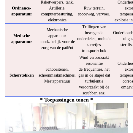
Raketwerpers, tank.
Onderhou
Ordnance-
Artillerie,
Ruw terrein,
extr
apparatuur
computerbesturing,
spoorweg, vervoer.
tempera
elektronica
explosie in
Trillingen van
Mechanische
bewegende
Onderhouds
Medische
apparatuur
onderdelen, mobiele
uitgas
apparatuur
noodzakelijk voor de
karretjes-
sterilis
zorg van de patiënt
transportschok
Wind veroorzaakt
resonantie
Onderhou
Schoorstenen,
de frequenties, het
extr
Schorstokken
schoonmaakmachines,
gas in de stapel dat
tempera
Meetapparatuur
turbulentie
corros
veroorzaakt bij de
omgev
scrubber, enz.
* Toepassingen tonen *