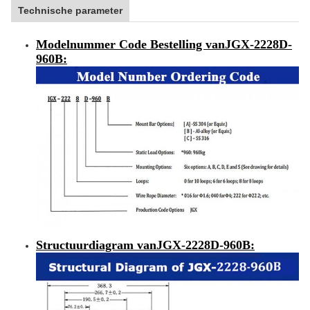
Technische parameter
Modelnummer Code Bestelling van
JGX-2228D-
960B
:
Structuurdiagram van
JGX-2228D-960B
: