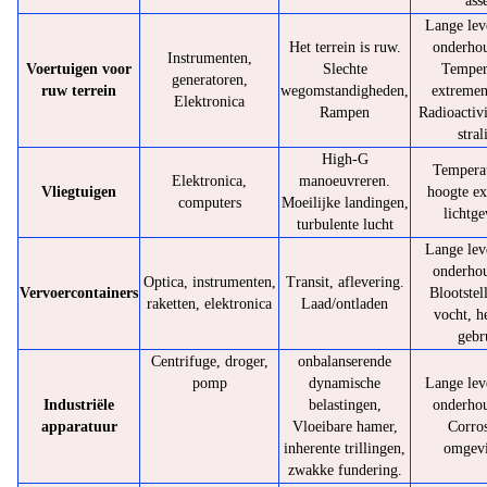
ass
Lange lev
Het terrein is ruw.
onderhou
Instrumenten,
Voertuigen voor
Slechte
Temper
generatoren,
ruw terrein
wegomstandigheden,
extremen
Elektronica
Rampen
Radioactivi
stral
High-G
Tempera
Elektronica,
manoeuvreren.
Vliegtuigen
hoogte e
computers
Moeilijke landingen,
lichtge
turbulente lucht
Lange lev
onderhou
Optica, instrumenten,
Transit, aflevering.
Vervoercontainers
Blootstel
raketten, elektronica
Laad/ontladen
vocht, h
gebr
Centrifuge, droger,
onbalanserende
pomp
dynamische
Lange lev
Industriële
belastingen,
onderhou
apparatuur
Vloeibare hamer,
Corro
inherente trillingen,
omgev
zwakke fundering.