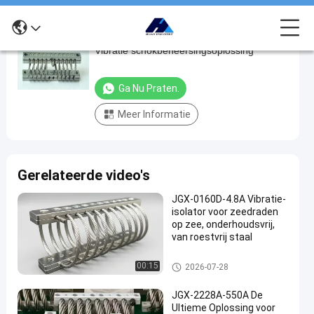
JGX-0320 Compact draadtouwisolator
JGX-
Vibratie schokbeheersingsoplossing
0320
Compact
Ga Nu Praten.
draadtouwisolator
Meer Informatie
Vibratie
schokbeheersingsoplossing
Ga Nu
De
Gerelateerde video's
2025-
6
Trillingsisolator
Praten.
van de
04-07
Meningen
Deel
draadkabel
JGX-0160D-4.8A Vibratie-
isolator voor zeedraden
#
op zee, onderhoudsvrij,
van roestvrij staal
Trillingsdemper
#
De Trillingsisolator van de dra
Demping
00:15
2026-07-28
adkabel
van de
JGX-2228A-550A De
isolatie
Ultieme Oplossing voor