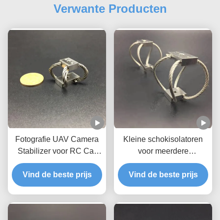
Verwante Producten
Fotografie UAV Camera
Kleine schokisolatoren
Stabilizer voor RC Car
voor meerdere
GR3 Handgemaakte
toepassingen
Vind de beste prijs
uitstekende
Vind de beste prijs
schokbescherming