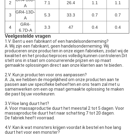
2
7.1
26.4
1.1
1.1
A
GR4-13D-
3
5.3
33.3
0.7
0.7
A
GR4-
4
3.3
47
0.4
0.4
6.7D-A
Veelgestelde vragen
1.V: Bent u een fabrikant of een handelsonderneming?
A: Wij zijn een fabrikant, geen handelsonderneming. Wij
produceren onze producten in onze eigen fabrieken, zodat wij de
kwaliteit en het productieproces volledig kunnen controleren.Dit
stelt ons in staat om concurrerende prijzen en op maat
gemaakte oplossingen direct aan onze klanten aan te bieden..
2.V: Kun je producten voor ons aanpassen?
A: Ja, we hebben de mogelijkheid om onze producten aan te
passen aan uw specifieke behoeften.en ons team zal met u
samenwerken om een op maat gemaakte oplossing te maken
die past bij uw voorkeuren.
3.V:Hoe lang duurt het?
A: Voor massaproductie duurt het meestal 2 tot 5 dagen. Voor
massaproductie duurt het naar schatting 7 tot 20 dagen.
De fabriek heeft voorraad.
4.V: Kan ik wat monsters krijgen voordat ik bestel en hoe lang
duurt het voor een monster?