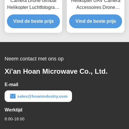
Camera Drone Gimbal
Helikopter UAV Camera
Helikopter Luchtfotografie
Accessoires Drone
GR6-142D-A Camera
Stabilisator Schok
Vibration Isolator Isolator
Vind de beste prijs
Vibration Isolatie GR4-
Vind de beste prijs
de vibraciones de la cam
13D-A Compact
Draadtouw Isolator
Neem contact met ons op
Xi'an Hoan Microwave Co., Ltd.
E-mail
sales@hoanindustry.com
Werktijd
8:00-18:00