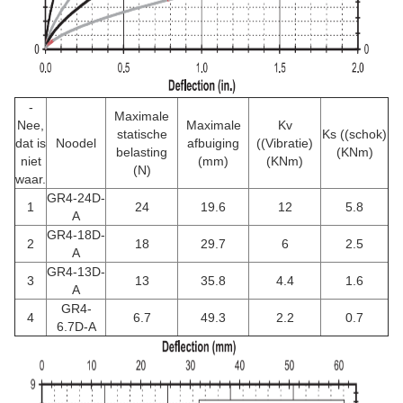
-
Maximale
Nee,
Maximale
Kv
statische
Ks ((schok)
dat is
Noodel
afbuiging
((Vibratie)
belasting
(KNm)
niet
(mm)
(KNm)
(N)
waar.
GR4-24D-
1
24
19.6
12
5.8
A
GR4-18D-
2
18
29.7
6
2.5
A
GR4-13D-
3
13
35.8
4.4
1.6
A
GR4-
4
6.7
49.3
2.2
0.7
6.7D-A