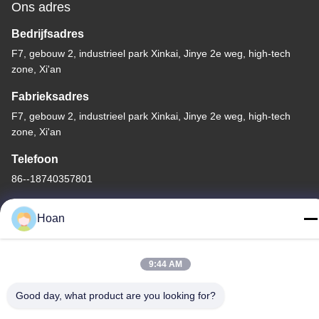
Ons adres
Bedrijfsadres
F7, gebouw 2, industrieel park Xinkai, Jinye 2e weg, high-tech
zone, Xi'an
Fabrieksadres
F7, gebouw 2, industrieel park Xinkai, Jinye 2e weg, high-tech
zone, Xi'an
Telefoon
86--18740357801
Hoan
China Goede kwaliteit De Trillingsisolator van de draadkabel
9:44 AM
Auteursrecht © 2024-2026 Xi'an Hoan Microwave Co., Ltd. . Alle
Good day, what product are you looking for?
rechten voorbehoudena.
Privacybeleid
|
Sitemap