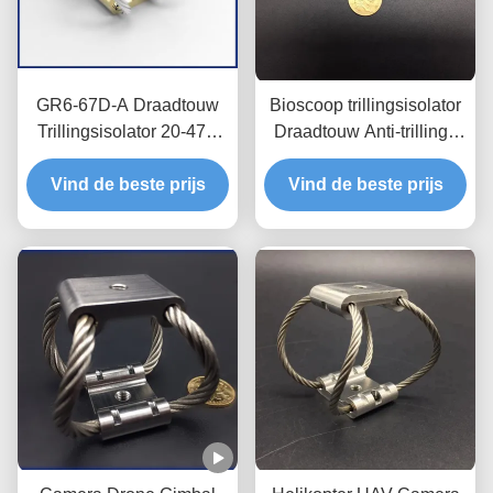
GR6-67D-A Draadtouw
Bioscoop trillingsisolator
Trillingsisolator 20-47N
Draadtouw Anti-trillings
Belasting 90% Isolatie
bevestigingen
Vind de beste prijs
Vind de beste prijs