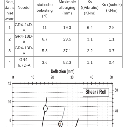
Nee,
Maximale
Kv
statische
Ks ((schok)
dat is
Noodel
afbuiging
((Vibratie)
belasting
(KNm)
niet
(mm)
(KNm)
(N)
waar.
GR4-24D-
1
11
19.3
6.4
2.8
A
GR4-18D-
2
6.7
29.5
3.1
1.1
A
GR4-13D-
3
5.3
37.1
2.2
0.7
A
GR4-
4
3.6
52.3
1.1
0.4
6.7D-A