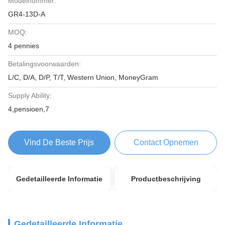
Modelnummer:
GR4-13D-A
MOQ:
4 pennies
Betalingsvoorwaarden:
L/C, D/A, D/P, T/T, Western Union, MoneyGram
Supply Ability:
4,pensioen,7
Vind De Beste Prijs
Contact Opnemen
Gedetailleerde Informatie
Productbeschrijving
Gedetailleerde Informatie