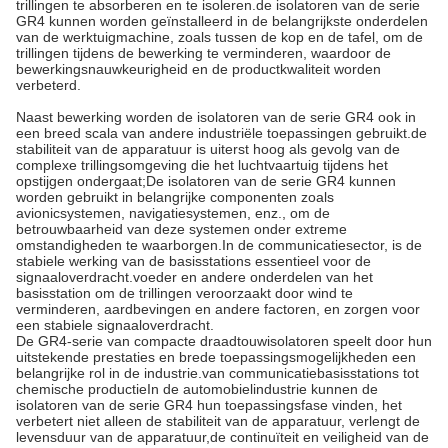
trillingen te absorberen en te isoleren.de isolatoren van de serie
GR4 kunnen worden geïnstalleerd in de belangrijkste onderdelen
van de werktuigmachine, zoals tussen de kop en de tafel, om de
trillingen tijdens de bewerking te verminderen, waardoor de
bewerkingsnauwkeurigheid en de productkwaliteit worden
verbeterd.
Naast bewerking worden de isolatoren van de serie GR4 ook in
een breed scala van andere industriële toepassingen gebruikt.de
stabiliteit van de apparatuur is uiterst hoog als gevolg van de
complexe trillingsomgeving die het luchtvaartuig tijdens het
opstijgen ondergaat;De isolatoren van de serie GR4 kunnen
worden gebruikt in belangrijke componenten zoals
avionicsystemen, navigatiesystemen, enz., om de
betrouwbaarheid van deze systemen onder extreme
omstandigheden te waarborgen.In de communicatiesector, is de
stabiele werking van de basisstations essentieel voor de
signaaloverdracht.voeder en andere onderdelen van het
basisstation om de trillingen veroorzaakt door wind te
verminderen, aardbevingen en andere factoren, en zorgen voor
een stabiele signaaloverdracht.
De GR4-serie van compacte draadtouwisolatoren speelt door hun
uitstekende prestaties en brede toepassingsmogelijkheden een
belangrijke rol in de industrie.van communicatiebasisstations tot
chemische productieIn de automobielindustrie kunnen de
isolatoren van de serie GR4 hun toepassingsfase vinden, het
verbetert niet alleen de stabiliteit van de apparatuur, verlengt de
levensduur van de apparatuur,de continuïteit en veiligheid van de