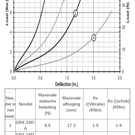
-
Maximale
Nee,
Maximale
Kv
statische
Ks ((schok)
dat is
Noodel
afbuiging
((Vibratie)
belasting
(KNm)
niet
(mm)
(KNm)
(N)
waar.
GR4-24D-
1
8.5
17.3
1.9
1.9
A
GR4-18D-