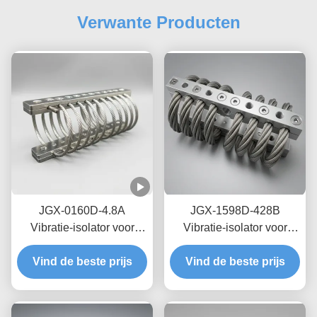
Verwante Producten
JGX-0160D-4.8A
JGX-1598D-428B
Vibratie-isolator voor
Vibratie-isolator voor
zeedraden op zee,
draadtouwen met nul-
Vind de beste prijs
onderhoudsvrij, van
Vind de beste prijs
kruip-olievrije
roestvrij staal
wrijvingsdemping voor
bescherming van
transitschepen