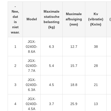
-
Nee,
Maximale
Maximale
Kv
dat
statische
Model
afbuiging
(vibratie)
is
belasting
(mm)
(Kn/m)
niet
(kg)
waar.
JGX-
1
0240D-
6.3
12.7
38
8.6A
JGX-
2
0240D-
5.4
15.7
28
7.7A
JGX-
3
0240D-
4.5
18.8
21
6.3A
JGX-
4
0240D-
3.7
25.9
13
4.5A