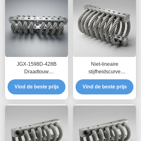
JGX-1598D-428B
Niet-lineaire
Draadtouw
stijfheidscurve
Trillingsisolator Schimmel
draadkabelisolator JGX-
Chemisch wasbestendige
Vind de beste prijs
Vind de beste prijs
2228D-665B
isolatie van roestvrij staal
Milieuvriendelijke
volledig metalen houder
voor industriële
apparatuur