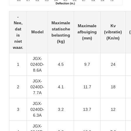
-
Nee,
Maximale
Maximale
Kv
dat
statische
Model
afbuiging
(vibratie)
is
belasting
(mm)
(Kn/m)
niet
(kg)
waar.
JGX-
1
0240D-
4.5
9.7
24
8.6A
JGX-
2
0240D-
4.1
11.7
18
7.7A
JGX-
3
0240D-
3.2
13.7
12
6.3A
JGX-