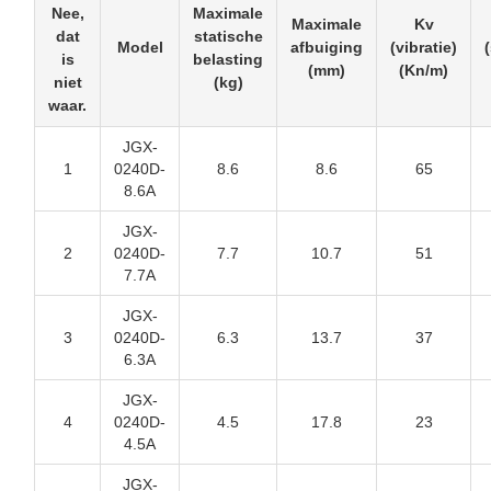
Nee,
Maximale
Maximale
Kv
dat
statische
Model
afbuiging
(vibratie)
is
belasting
(mm)
(Kn/m)
niet
(kg)
waar.
JGX-
1
0240D-
8.6
8.6
65
8.6A
JGX-
2
0240D-
7.7
10.7
51
7.7A
JGX-
3
0240D-
6.3
13.7
37
6.3A
JGX-
4
0240D-
4.5
17.8
23
4.5A
JGX-