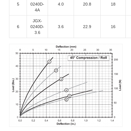
5
0240D-
4.0
20.8
18
4A
JGX-
6
0240D-
3.6
22.9
16
3.6