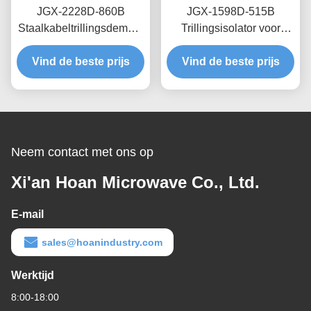
JGX-2228D-860B
JGX-1598D-515B
Staalkabeltrillingsdemper
Trillingsisolator voor
Snel Prototypen Snelle
draadtouw met
Montage Aanpasbare
Vind de beste prijs
schaalbare laadcapaciteit
Vind de beste prijs
Schokdemper
en structuurgebaseerde
geluidsisolatie
Neem contact met ons op
Xi'an Hoan Microwave Co., Ltd.
E-mail
sales@hoanindustry.com
Werktijd
8:00-18:00