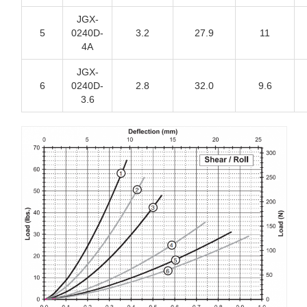
JGX-
5
0240D-
3.2
27.9
11
4A
JGX-
6
0240D-
2.8
32.0
9.6
3.6