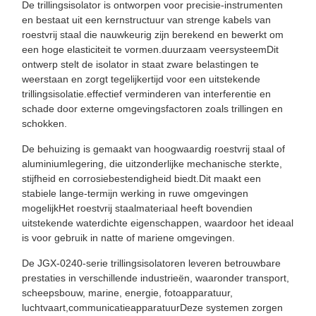
De trillingsisolator is ontworpen voor precisie-instrumenten
en bestaat uit een kernstructuur van strenge kabels van
roestvrij staal die nauwkeurig zijn berekend en bewerkt om
een hoge elasticiteit te vormen.duurzaam veersysteemDit
ontwerp stelt de isolator in staat zware belastingen te
weerstaan en zorgt tegelijkertijd voor een uitstekende
trillingsisolatie.effectief verminderen van interferentie en
schade door externe omgevingsfactoren zoals trillingen en
schokken.
De behuizing is gemaakt van hoogwaardig roestvrij staal of
aluminiumlegering, die uitzonderlijke mechanische sterkte,
stijfheid en corrosiebestendigheid biedt.Dit maakt een
stabiele lange-termijn werking in ruwe omgevingen
mogelijkHet roestvrij staalmateriaal heeft bovendien
uitstekende waterdichte eigenschappen, waardoor het ideaal
is voor gebruik in natte of mariene omgevingen.
De JGX-0240-serie trillingsisolatoren leveren betrouwbare
prestaties in verschillende industrieën, waaronder transport,
scheepsbouw, marine, energie, fotoapparatuur,
luchtvaart,communicatieapparatuurDeze systemen zorgen