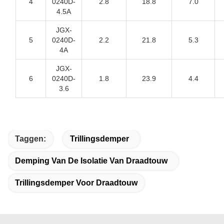
4
0240D-
2.8
18.8
7.0
4.5A
JGX-
5
0240D-
2.2
21.8
5.3
4A
JGX-
6
0240D-
1.8
23.9
4.4
3.6
Taggen:
Trillingsdemper
Demping Van De Isolatie Van Draadtouw
Trillingsdemper Voor Draadtouw