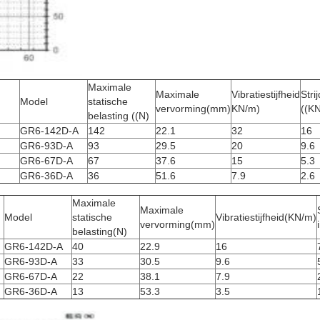
Maximale
Maximale
Vibratiestijfheid
Strij
Model
statische
vervorming
(mm)
KN/m)
((K
belasting ((N)
GR6-142D-A
142
22.1
32
16
GR6-93D-A
93
29.5
20
9.6
GR6-67D-A
67
37.6
15
5.3
GR6-36D-A
36
51.6
7.9
2.6
Maximale
Maximale
Model
statische
Vibratiestijfheid
(KN/m)
vervorming
(mm)
belasting
(N)
GR6-142D-A
40
22.9
16
GR6-93D-A
33
30.5
9.6
GR6-67D-A
22
38.1
7.9
GR6-36D-A
13
53.3
3.5