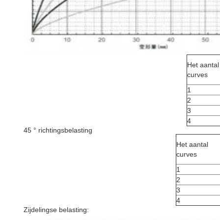
Het aantal
curves
1
2
3
4
45 ° richtingsbelasting
Het aantal
curves
1
2
3
4
Zijdelingse belasting: