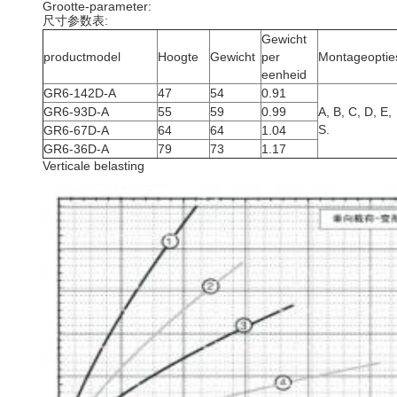
Grootte-parameter:
尺寸参数表:
Gewicht
productmodel
Hoogte
Gewicht
per
Montageoptie
eenheid
GR6-142D-A
47
54
0.91
GR6-93D-A
55
59
0.99
A, B, C, D, E,
S.
GR6-67D-A
64
64
1.04
GR6-36D-A
79
73
1.17
Verticale belasting