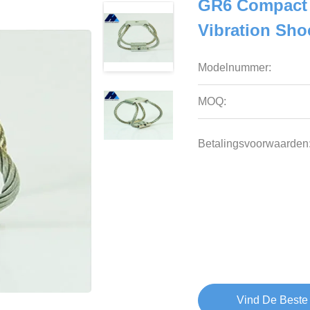
GR6 Compact D
Vibration Sho
Modelnummer:
MOQ:
Betalingsvoorwaarden
Vind De Beste 