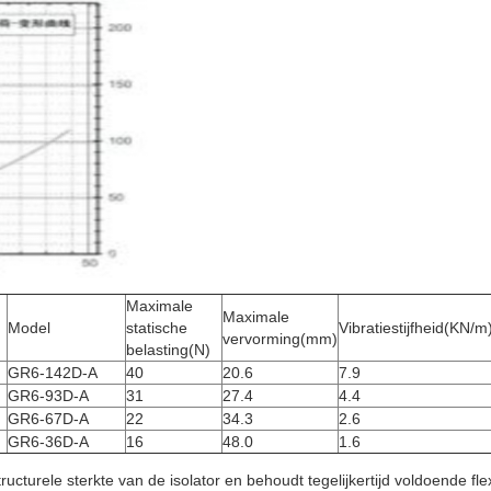
Maximale
Maximale
Model
statische
Vibratiestijfheid
(KN/m
vervorming
(mm)
belasting
(N)
GR6-142D-A
40
20.6
7.9
GR6-93D-A
31
27.4
4.4
GR6-67D-A
22
34.3
2.6
GR6-36D-A
16
48.0
1.6
ucturele sterkte van de isolator en behoudt tegelijkertijd voldoende fle