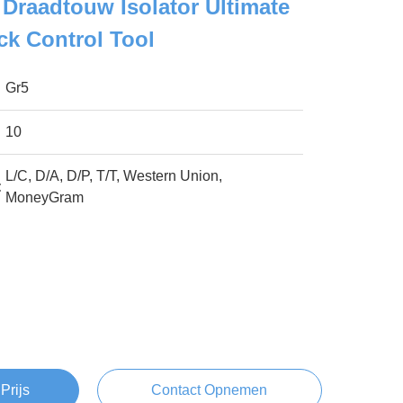
raadtouw Isolator Ultimate
ck Control Tool
Gr5
10
L/C, D/A, D/P, T/T, Western Union,
:
MoneyGram
Prijs
Contact Opnemen