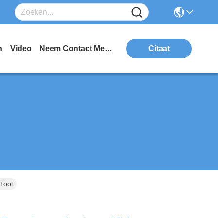
n
Video
Neem Contact Met Ons Op
Citaat
Tool