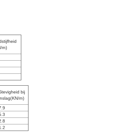
dstijfheid
N/m)
Stevigheid bij
inslag
(KN/m)
7.9
5.3
2.8
1.2