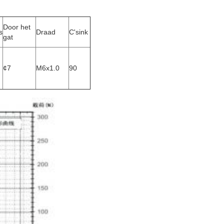
Door het
s
Draad
C'sink
gat
¢7
M6x1.0
90