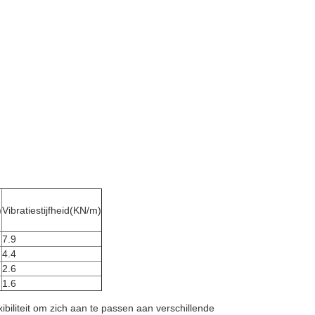
)
Vibratiestijfheid
(KN/m)
7.9
4.4
2.6
1.6
xibiliteit om zich aan te passen aan verschillende