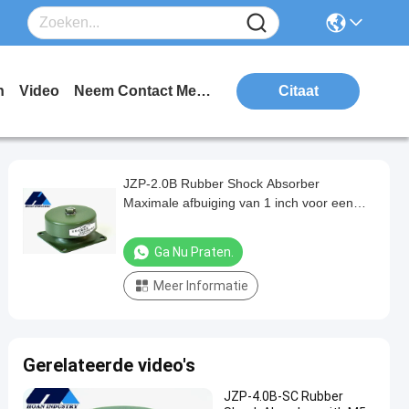
n
Video
Neem Contact Met Ons Op
Citaat
JZP-2.0B Rubber Shock Absorber
Maximale afbuiging van 1 inch voor een
betere leefomgeving
Ga Nu Praten.
Meer Informatie
Gerelateerde video's
JZP-4.0B-SC Rubber