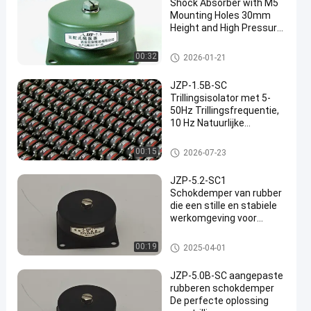
Shock Absorber with M5
Mounting Holes 30mm
Height and High Pressure
Resistance for Vibration
Isolation
rubberschokbreker
00:32
2026-01-21
JZP-1.5B-SC
Trillingsisolator met 5-
50Hz Trillingsfrequentie,
10 Hz Natuurlijke
Frequentie en 1.5kg
Maximaal
rubberschokbreker
00:15
2026-07-23
Draagvermogen
JZP-5.2-SC1
Schokdemper van rubber
die een stille en stabiele
werkomgeving voor
gevoelige instrumenten
creëert
rubberschokbreker
00:19
2025-04-01
JZP-5.0B-SC aangepaste
rubberen schokdemper
De perfecte oplossing