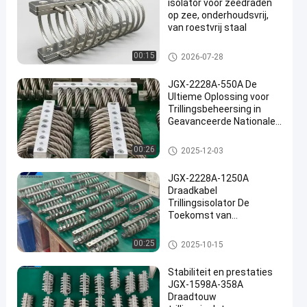
isolator voor zeedraden
op zee, onderhoudsvrij,
van roestvrij staal
De Trillingsisolator van de dra
00:15
2026-07-28
adkabel
JGX-2228A-550A De
Ultieme Oplossing voor
Trillingsbeheersing in
Geavanceerde Nationale
Defensie en Industriële
Productie
De Trillingsisolator van de dra
00:26
2025-12-03
adkabel
JGX-2228A-1250A
Draadkabel
Trillingsisolator De
Toekomst van
Trillingsisolatie voor
Industriële Machines
De Trillingsisolator van de dra
00:25
2025-10-15
adkabel
Stabiliteit en prestaties
JGX-1598A-358A
Draadtouw