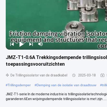
JMZ-T1-0.6A Trekkingsdempende trillingsisol
toepassingsvooruitzichten
De Trillingsisolator van de draadkabel
2025-03-18
#
Trillingsdemper
#
Demping van de isolatie van draadtouw
#
tri
JMZ-T1-serie In de moderne industrie is trillingsisolatietechnolog
garanderen.6Een wrijvingsdempende trillingsisolator is met zijn .....