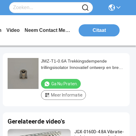
n
Video
Neem Contact Met Ons Op
Citaat
JMZ-T1-0.6A Trekkingsdempende
trillingsisolator Innovatief ontwerp en brede
toepassingsvooruitzichten
Ga Nu Praten.
Meer Informatie
Gerelateerde video's
JGX-0160D-4.8A Vibratie-