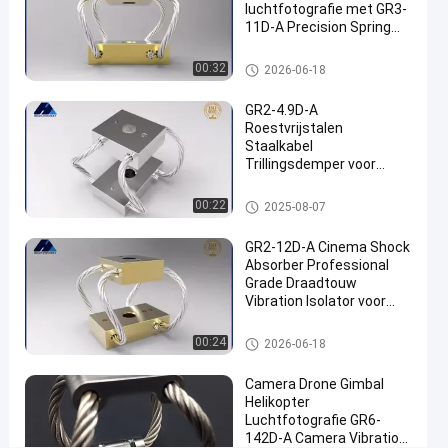
luchtfotografie met GR3-
#
11D-A Precision Spring
Videocamera
Shock Absorber
Vibration
Vibratie-isolator van de camer
00:32
2026-06-18
a
Isolator
#
GR2-4.9D-A
Camera
Roestvrijstalen
Staalkabel
Vibration
Trillingsdemper voor
Isolator
Drones
Film
Vibratie-isolator van de camer
00:22
2025-08-07
a
Cinema
G
GR2-12D-A Cinema Shock
Absorber Professional
R
Grade Draadtouw
2
Vibration Isolator voor
-
glad filmmaken
s
Vibratie-isolator van de camer
00:24
2026-06-18
e
a
r
Camera Drone Gimbal
i
Helikopter
e
Luchtfotografie GR6-
D
142D-A Camera Vibration
e