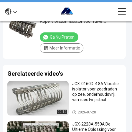
JGX-1598D-515B High Deflection Wire
JGX-
Rope Vibration Isolator voor ruwe
1598D-
omgevingen
515B
Ga Nu Praten.
High
Meer Informatie
Deflection
Wire
Rope
Gerelateerde video's
Vibration
Isolator
JGX-0160D-4.8A Vibratie-
isolator voor zeedraden
voor
op zee, onderhoudsvrij,
ruwe
van roestvrij staal
omgevingen
De Trillingsisolator van de dra
00:15
2026-07-28
adkabel
Ga Nu
De
2025-
7
Trillingsisolator
JGX-2228A-550A De
Praten.
van de
05-19
Meningen
Ultieme Oplossing voor
Deel