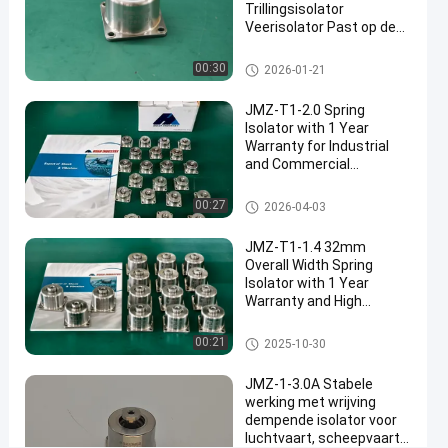
met veerisolator
Trillingsisolator
#
Veerisolator Past op de
Meeste Standaard
Vluchtsluiting
Apparatuur
Vluchtsluiting
00:30
2026-01-21
P
r
JMZ-T1-2.0 Spring
e
Isolator with 1 Year
c
Warranty for Industrial
i
and Commercial
s
Applications and High
i
Shock Absorption
Vluchtsluiting
00:27
2026-04-03
o
n
JMZ-T1-1.4 32mm
I
Overall Width Spring
n
Isolator with 1 Year
s
Warranty and High
t
Resilience for Industrial
r
Vibration Isolation
Vluchtsluiting
00:21
2025-10-30
u
m
JMZ-1-3.0A Stabele
e
werking met wrijving
n
dempende isolator voor
t
luchtvaart, scheepvaart