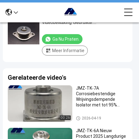
Rubberen metalen trillingsisolatoren PC
Rubberen
Videobewaking Gebruikte
metalen
schokbescherming
trillingsisolatoren
Ga Nu Praten.
PC
Meer Informatie
Videobewaking
Gebruikte
schokbescherming
Gerelateerde video's
Ga Nu
2024-
298
JMZ-TK-7A
Praten.
Vluchtsluiting
07-08
Meningen
Corrosiebestendige
Deel
Wrijvingsdempende
Isolator met tot 95%
#
Isolatie-efficiëntie voor
Antivibratieve
Trillingsisolatie in Energie
Vluchtsluiting
00:26
2026-04-19
veerisolator
& Mijnbouw
#
JMZ-TK-6A Nieuw
Verwarmingsinstallatie
Product 2025 Langdurige