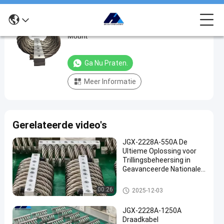
Schokdraad touw Isolator Anti Vibration
Schokdraad
Mount
touw
Isolator
Ga Nu Praten.
Anti
Meer Informatie
Vibration
Mount
Ga Nu
De
Gerelateerde video's
2024-
514
Trillingsisolator
Praten.
van de
07-24
Meningen
Deel
draadkabel
JGX-2228A-550A De
Ultieme Oplossing voor
#
Trillingsbeheersing in
Geavanceerde Nationale
Trillingsdemper
#
Defensie en Industriële
Productie
De Trillingsisolator van de dra
Demping
00:26
2025-12-03
adkabel
van de
JGX-2228A-1250A
isolatie
Draadkabel