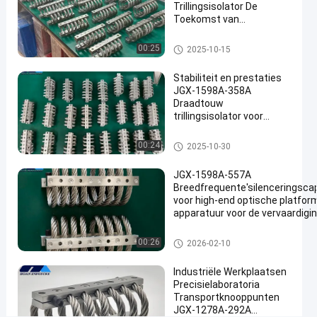
van
Trillingsisolator De
Toekomst van
draadtouw
#
Trillingsisolatie voor
Industriële Machines
De Trillingsisolator van de dra
trillingsdemper
00:25
2025-10-15
adkabel
voor
Stabiliteit en prestaties
draadtouw
JGX-1598A-358A
L
Draadtouw
a
trillingsisolator voor
u
communicatie radars en
navigatieapparatuur
n
De Trillingsisolator van de dra
00:24
2025-10-30
adkabel
c
h
JGX-1598A-557A
e
Breedfrequente'silenceringscap
r
voor high-end optische platfor
apparatuur voor de vervaardigi
I
halfgeleiders
n
De Trillingsisolator van de draadkabe
d
00:26
2026-02-10
u
s
Industriële Werkplaatsen
t
Precisielaboratoria
Transportknooppunten
r
JGX-1278A-292A
i