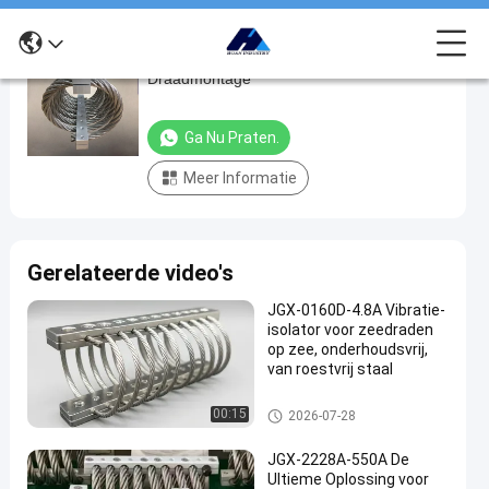
Wasmachine trillingsisolatoren
Wasmachine
Draadmontage
trillingsisolatoren
Draadmontage
Ga Nu Praten.
Ga Nu
De
Meer Informatie
2024-
515
Trillingsisolator
Praten.
van de
07-24
Meningen
Deel
draadkabel
#
Gerelateerde video's
Trillingsdemper
#
JGX-0160D-4.8A Vibratie-
Demping
isolator voor zeedraden
van de
op zee, onderhoudsvrij,
van roestvrij staal
isolatie
van
De Trillingsisolator van de dra
00:15
2026-07-28
draadtouw
adkabel
#
JGX-2228A-550A De
trillingsdemper
Ultieme Oplossing voor