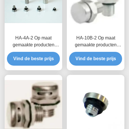
HA-4A-2 Op maat
HA-10B-2 Op maat
gemaakte producten
gemaakte producten
Waterdicht ademend klep
Waterdichte ademende
voor distributie doos
Vind de beste prijs
kleppen voor betere
Vind de beste prijs
Waterdichtheid en
betrouwbaarheid en
vochtbescherming
levensduur in nieuwe
energiesystemen