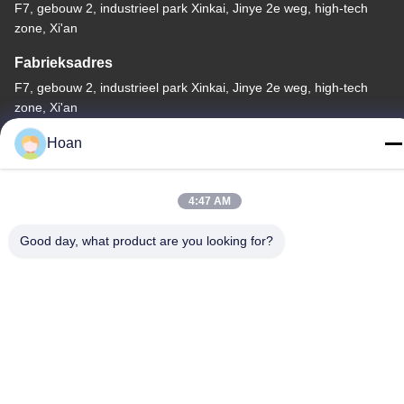
F7, gebouw 2, industrieel park Xinkai, Jinye 2e weg, high-tech
zone, Xi'an
Fabrieksadres
F7, gebouw 2, industrieel park Xinkai, Jinye 2e weg, high-tech
zone, Xi'an
Telefoon
Hoan
86--18740357801
4:47 AM
Good day, what product are you looking for?
China Goede kwaliteit De Trillingsisolator van de draadkabel
Auteursrecht © 2024-2026 Xi'an Hoan Microwave Co., Ltd. . Alle
rechten voorbehoudena.
Privacybeleid
|
Sitemap