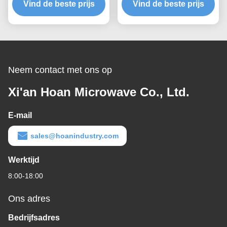
ventiel voor optimale
Vind de beste prijs
Vind de beste prijs
voor
bescherming van
consumentenelektronica
apparatuur en stabiliteit
en IP68-waterdichtheid
van de luchtdruk
Neem contact met ons op
Xi'an Hoan Microwave Co., Ltd.
E-mail
sales@hoanindustry.com
Werktijd
8:00-18:00
Ons adres
Bedrijfsadres