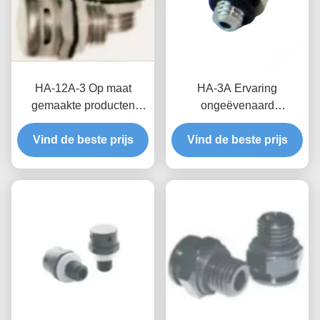
HA-12A-3 Op maat
HA-3A Ervaring
gemaakte producten
ongeëvenaard
Waterdicht en ademend
luchtdrukbeheer met op
Vind de beste prijs
klep De perfecte
maat gemaakte producten
Vind de beste prijs
combinatie van
Waterdichte ademende
technologie en
kleppen
functionaliteit