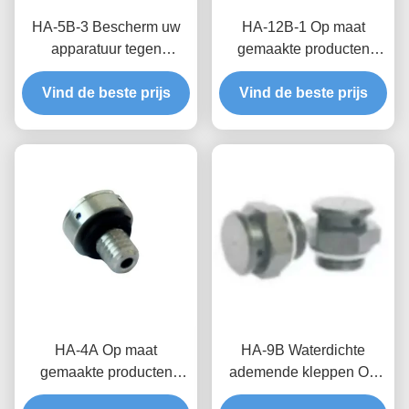
HA-5B-3 Bescherm uw
HA-12B-1 Op maat
apparatuur tegen
gemaakte producten
drukverschillen en
Waterdichte ademende
vochtige omgevingen met
Vind de beste prijs
Vind de beste prijs
kleppen voor
aangepaste waterdichte
windturbines met een
en ademende kleppen
hoge
luchtdoorlaatbaarheid en
een waterblokkerende
druk
HA-4A Op maat
HA-9B Waterdichte
gemaakte producten
ademende kleppen Op
Waterdicht ademend
maat gemaakte producten