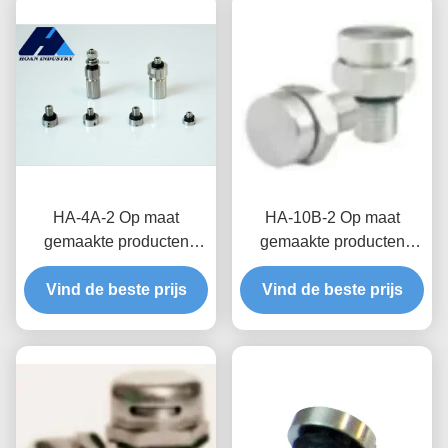
HA-4A-2 Op maat
HA-10B-2 Op maat
gemaakte producten
gemaakte producten
Waterdicht ademend klep
Waterdichte ademende
voor distributie doos
Vind de beste prijs
kleppen voor betere
Vind de beste prijs
Waterdichtheid en
betrouwbaarheid en
vochtbescherming
levensduur in nieuwe
energiesystemen