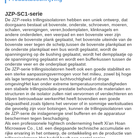
JZP-SC1-serie
De JZP-reeks trillingsisolatoren hebben een uniek ontwerp, dat
doorgaans bestaat uit bovenste, onderste, schroeven, moeren,
schalen, verenigingen, veren,bodemplaten, klinknagels en
andere onderdelen, een veerpad en een bovenste veer zijn
boven de bovenste plank geplaatst, het bovenste uiteinde van de
bovenste veer tegen de schelp,tussen de bovenste plankplaat en
de onderste plankplaat een bus wordt geplaatst, wordt de
spanningsring op de bushing geplaatst, wordt het dempplaatje op
de spanningsring geplaatst en wordt een bufferkussen tussen de
onderste veer en de onderplaat geplaatst.
De JZP-serie trillingsisolatoren heeft ook een goede stabiliteit en
een sterke aanpassingsvermogen voor het milieu, zowel bij hoge
als lage temperaturen.hoge luchtvochtigheid of droge
omgevingHet kan onder extreme temperatuuromstandigheden
een stabiele trillingsisolatie-prestatie behouden.de materialen en
structuren in de isolator zullen niet vervormen of verslechteren en
blijven betrouwbaar werkenHet heeft bovendien een goede
slagvastheid.zoals tijdens het vervoer of in sommige werksituaties
die gevoelig zijn voor botsingen, kunnen de trillingsisolatoren van
de JZP-serie de inslagenergie snel bufferen en de apparatuur
beschermen tegen beschadiging.
Als een professionele hightech onderneming heeft Xi'an Hoan
Microwave Co., Ltd. een diepgaande technische accumulatie en
rijke ervaring in het ontwerp, de ontwikkeling en de productie van