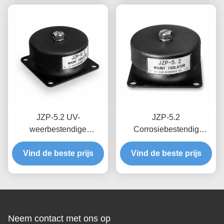
Precisieapparatuur
JZP-5.2 UV-
JZP-5.2
weerbestendige
Corrosiebestendig
precisiegegoten rubberen
Afgeschuinde Stud
trillingsisolatorbevestiging
Vind de beste prijs
Rubber Trillingsisolator
Vind de beste prijs
Schokdemperbevestiging
Mount Schokdemper
voor buitenuitrusting
Mount voor Precisie
Draadsnijden
Neem contact met ons op