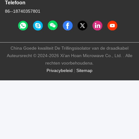
Telefoon
86--18740357801
China Goede kwaliteit De Trillingsisolator van de draadkabel
Auteursrecht © 2024-2026 Xi'an Hoan Microwave Co., Ltd. . Alle
rechten voorbehoudena.
Privacybeleid
|
Sitemap