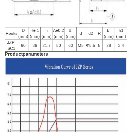
D
H± 1
h
A±0.2
B.
b.
h1
Reeks
d
d2
R
(mm)
(mm)
(mm)
(mm)
(mm)
(mm)
(mm)
JZP-
60
36
21.7
50
60
M5
Φ5.5
5
28
3.4
SC1
Productparameters