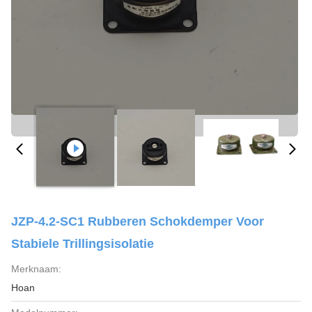
JZP-4.2-SC1 Rubberen Schokdemper Voor
Stabiele Trillingsisolatie
Merknaam:
Hoan