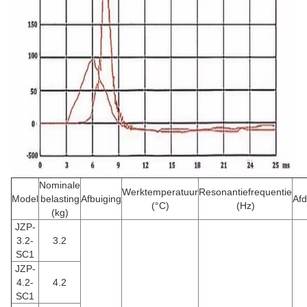
Nominale
Werktemperatuur
Resonantiefrequentie
Model
belasting
Afbuiging
Af
(°C)
(Hz)
(kg)
JZP-
3.2-
3.2
SC1
JZP-
4.2-
4.2
SC1