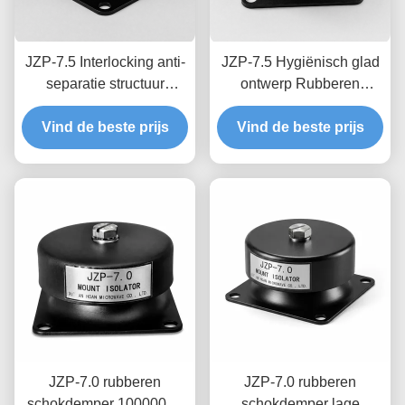
JZP-7.5 Interlocking anti-
JZP-7.5 Hygiënisch glad
separatie structuur
ontwerp Rubberen
Rubberen schokdemper
schokdemper met
met permanent gevormde
Vind de beste prijs
gemakkelijk wassen
Vind de beste prijs
partij traceerbaarheid
Progressieve kussen
JZP-7.0 rubberen
JZP-7.0 rubberen
schokdemper 1000000+
schokdemper lage