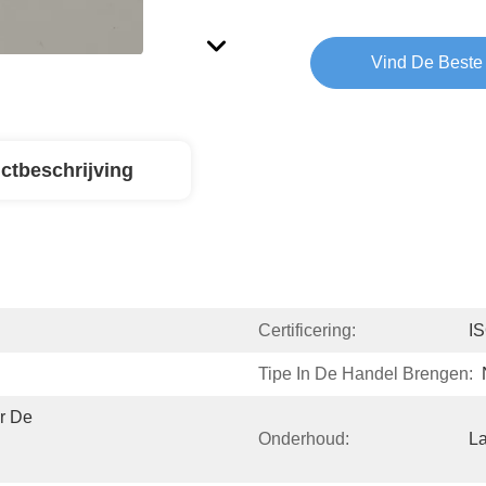
Vind De Beste 
ctbeschrijving
Certificering:
I
Tipe In De Handel Brengen:
r De 
Onderhoud:
L