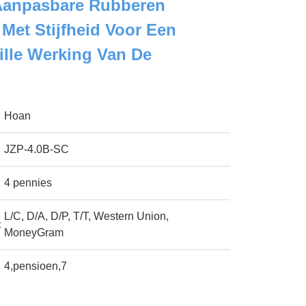
Aanpasbare Rubberen
et Stijfheid Voor Een
ille Werking Van De
Hoan
JZP-4.0B-SC
4 pennies
L/C, D/A, D/P, T/T, Western Union,
:
MoneyGram
4,pensioen,7