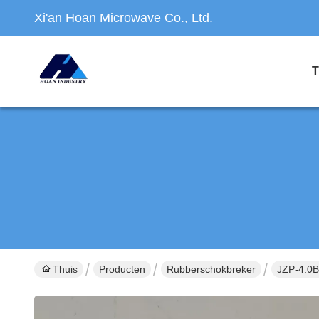
Xi'an Hoan Microwave Co., Ltd.
T
Thuis
Producten
Rubberschokbreker
JZP-4.0B