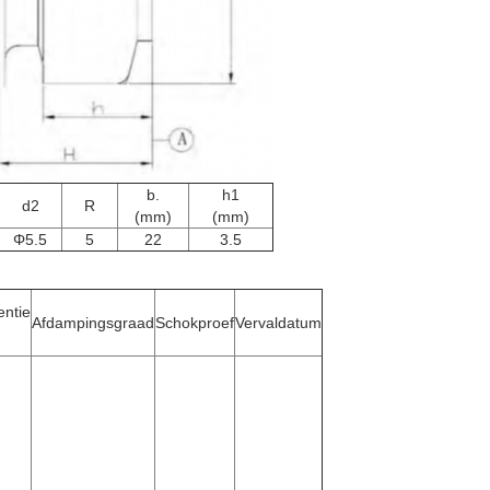
b.
h1
d2
R
(mm)
(mm)
Φ5.5
5
22
3.5
entie
Afdampingsgraad
Schokproef
Vervaldatum