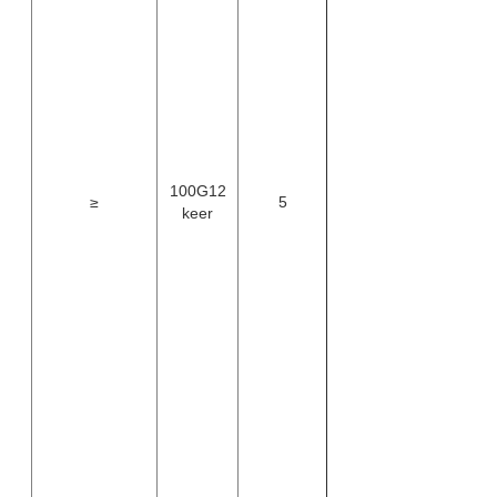
100G12
≥
5
keer