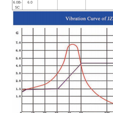
6.0B-
6.0
SC