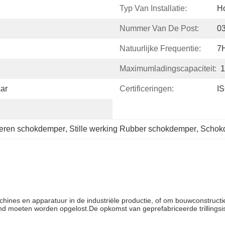
Typ Van Installatie:
Ho
Nummer Van De Post:
0
Natuurlijke Frequentie:
7
Maximumladingscapaciteit:
1
ar
Certificeringen:
I
beren schokdemper
, 
Stille werking Rubber schokdemper
, 
Schokd
hines en apparatuur in de industriële productie, of om bouwconstruct
nd moeten worden opgelost.De opkomst van geprefabriceerde trillingsiso