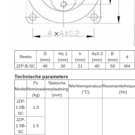
D
H± 1
h
A±0.2
B.
Reeks
d
(mm)
(mm)
(mm)
(mm)
(mm)
JZP-B-SC
46
30
21
40
50
M4
Technische parameters
Pz
Statische
Werktemperatuur
Resonantiefrequ
Model
Nominaal
verplaatsing
(°C)
(Hz)
(kg)
(mm)
JZP-
1.0B-
1.0
SC
JZP-
1.5B-
1.5
SC