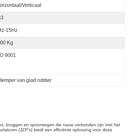
rizontaal/verticaal
33
Hz-15Hz
00 Kg
SO 9001
emper van glad rubber
ies, bruggen en spoorwegen die nauw verbonden zijn met het
latoren (JZP's) biedt een efficiënte oplossing voor deze