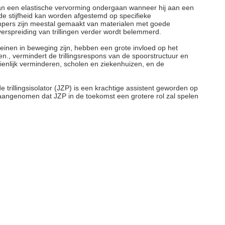
kan een elastische vervorming ondergaan wanneer hij aan een
de stijfheid kan worden afgestemd op specifieke
dempers zijn meestal gemaakt van materialen met goede
rspreiding van trillingen verder wordt belemmerd.
reinen in beweging zijn, hebben een grote invloed op het
n., vermindert de trillingsrespons van de spoorstructuur en
ienlijk verminderen, scholen en ziekenhuizen, en de
e trillingsisolator (JZP) is een krachtige assistent geworden op
 aangenomen dat JZP in de toekomst een grotere rol zal spelen