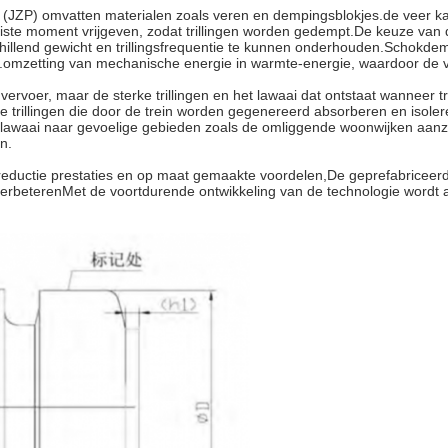
r (JZP) omvatten materialen zoals veren en dempingsblokjes.de veer 
juiste moment vrijgeven, zodat trillingen worden gedempt.De keuze van 
rschillend gewicht en trillingsfrequentie te kunnen onderhouden.Schok
omzetting van mechanische energie in warmte-energie, waardoor de ve
ervoer, maar de sterke trillingen en het lawaai dat ontstaat wanneer t
e trillingen die door de trein worden gegenereerd absorberen en isolere
n lawaai naar gevoelige gebieden zoals de omliggende woonwijken aanz
n.
idsreductie prestaties en op maat gemaakte voordelen,De geprefabriceerd
e verbeterenMet de voortdurende ontwikkeling van de technologie wordt