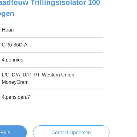
adtouw Trillingsisolator 100
ogen
Hoan
GR6-36D-A
4 pennies
L/C, D/A, D/P, T/T, Western Union,
:
MoneyGram
4,pensioen,7
Prijs
Contact Opnemen