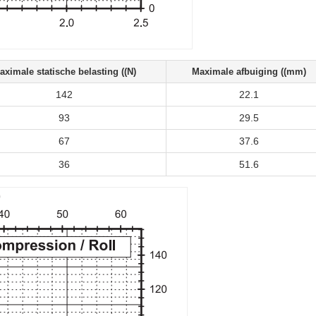
aximale statische belasting ((N)
Maximale afbuiging ((mm)
142
22.1
93
29.5
67
37.6
36
51.6