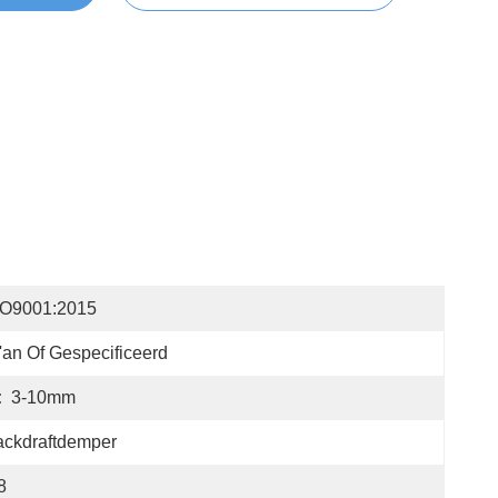
SO9001:2015
'an Of Gespecificeerd
:
3-10mm
ackdraftdemper
8