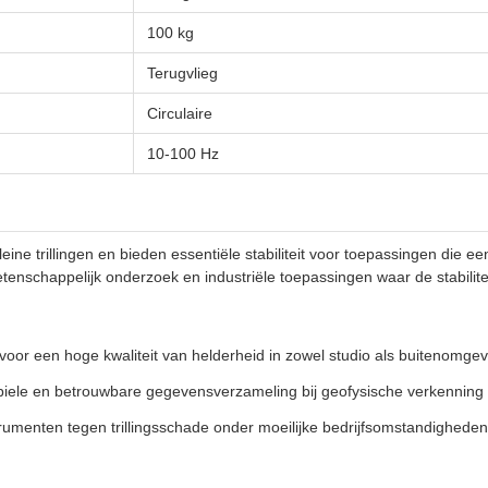
100 kg
Terugvlieg
Circulaire
10-100 Hz
kleine trillingen en bieden essentiële stabiliteit voor toepassingen di
, wetenschappelijk onderzoek en industriële toepassingen waar de stabilit
t voor een hoge kwaliteit van helderheid in zowel studio als buitenomge
biele en betrouwbare gegevensverzameling bij geofysische verkenning
trumenten tegen trillingsschade onder moeilijke bedrijfsomstandigheden