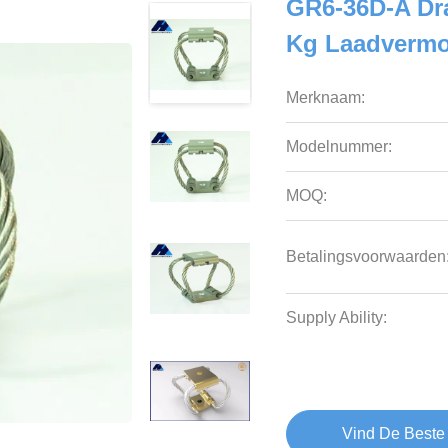
GR6-36D-A Dra
Kg Laadverm
Merknaam:
Modelnummer:
MOQ:
Betalingsvoorwaarden
Supply Ability:
Vind De Beste 