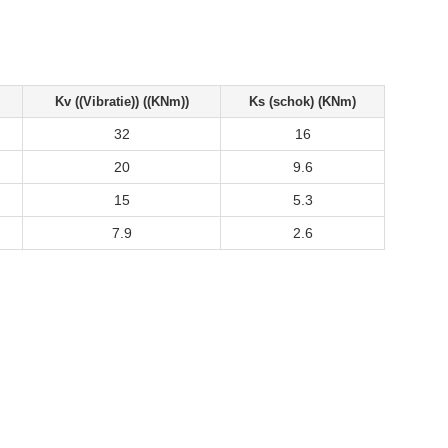
Kv ((Vibratie)) ((KNm))
Ks (schok) (KNm)
32
16
20
9.6
15
5.3
7.9
2.6