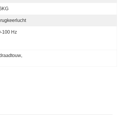
,6KG
rugkeerlucht
0-100 Hz
 draadtouw
, 