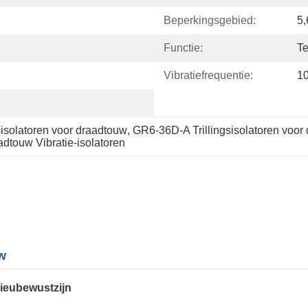
Beperkingsgebied:
5
Functie:
Te
Vibratiefrequentie:
1
sisolatoren voor draadtouw
, 
GR6-36D-A Trillingsisolatoren voor
touw Vibratie-isolatoren
uw
ieubewustzijn