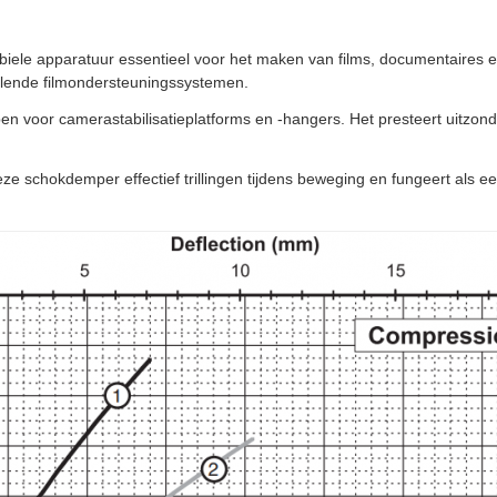
tabiele apparatuur essentieel voor het maken van films, documentaires
illende filmondersteuningssystemen.
n voor camerastabilisatieplatforms en -hangers. Het presteert uitzonde
e schokdemper effectief trillingen tijdens beweging en fungeert als e