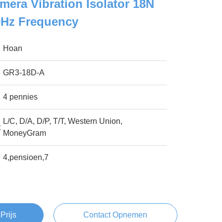
era Vibration Isolator 18N
0Hz Frequency
Hoan
GR3-18D-A
4 pennies
L/C, D/A, D/P, T/T, Western Union,
:
MoneyGram
4,pensioen,7
Prijs
Contact Opnemen