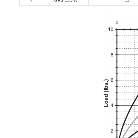
4
GR3-11D-A
11