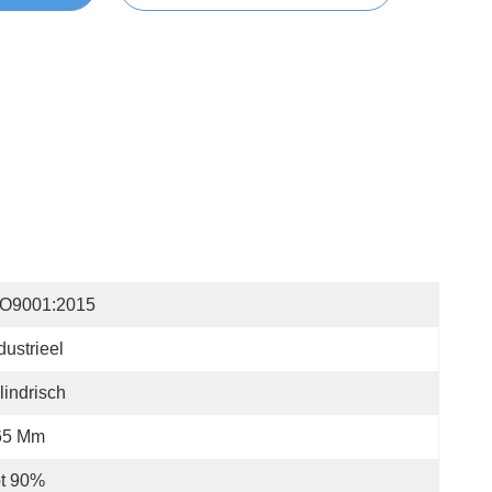
SO9001:2015
dustrieel
lindrisch
65 Mm
ot 90%