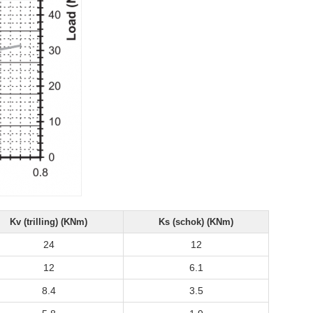
Kv (trilling) (KNm)
Ks (schok) (KNm)
24
12
12
6.1
8.4
3.5