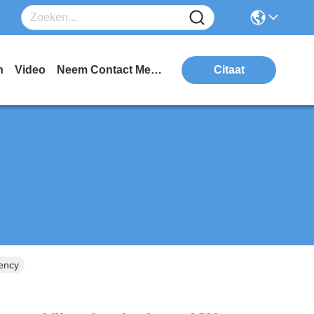
n
Video
Neem Contact Met Ons Op
Citaat
ency