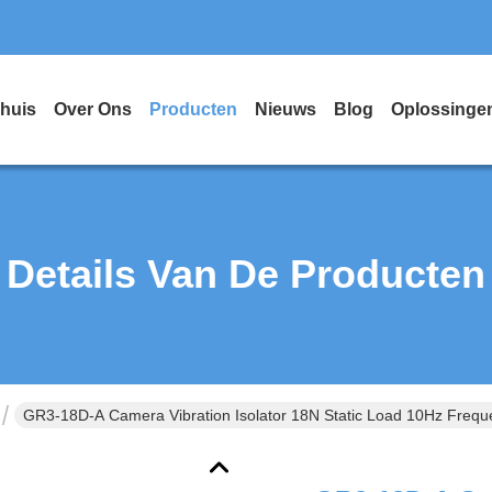
huis
Over Ons
Producten
Nieuws
Blog
Oplossinge
Details Van De Producten
GR3-18D-A Camera Vibration Isolator 18N Static Load 10Hz Frequ