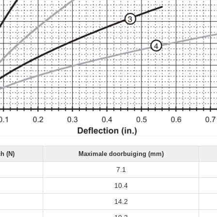
h (N)
Maximale doorbuiging (mm)
7.1
10.4
14.2