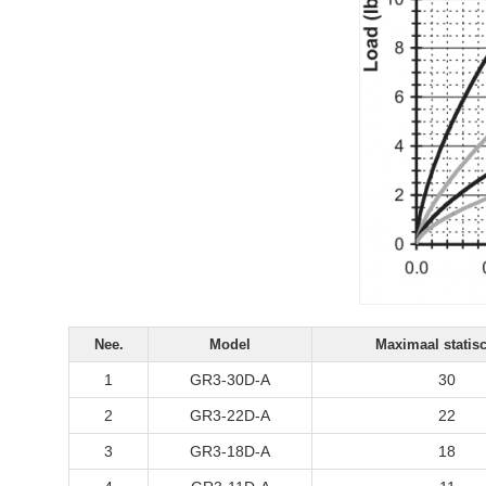
Nee.
Model
Maximaal statisc
1
GR3-30D-A
30
2
GR3-22D-A
22
3
GR3-18D-A
18