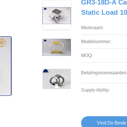
GR3-18D-A Cam
Static Load 1
Merknaam:
Modelnummer:
MOQ:
Betalingsvoorwaarden
Supply Ability:
Vind De Beste 