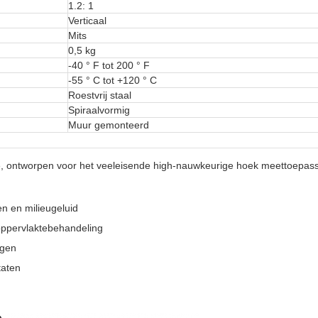
1.2: 1
Verticaal
Mits
0,5 kg
-40 ° F tot 200 ° F
-55 ° C tot +120 ° C
Roestvrij staal
Spiraalvormig
Muur gemonteerd
 ontworpen voor het veeleisende high-nauwkeurige hoek meettoepassin
gen en milieugeluid
oppervlaktebehandeling
ngen
taten