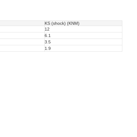
KS (shock) (KNM)
12
6.1
3.5
1.9