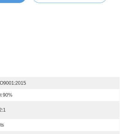
SO9001:2015
ot 90%
2:1
ts