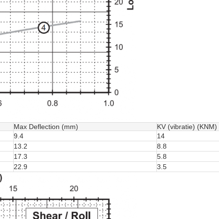
Max Deflection (mm)
KV (vibratie) (KNM)
9.4
14
13.2
8.8
17.3
5.8
22.9
3.5