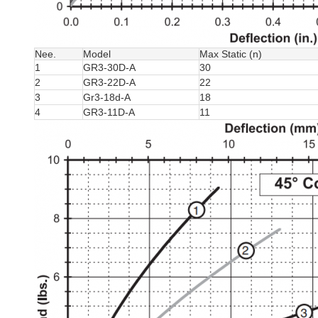
Nee.
Model
Max Static (n)
1
GR3-30D-A
30
2
GR3-22D-A
22
3
Gr3-18d-A
18
4
GR3-11D-A
11