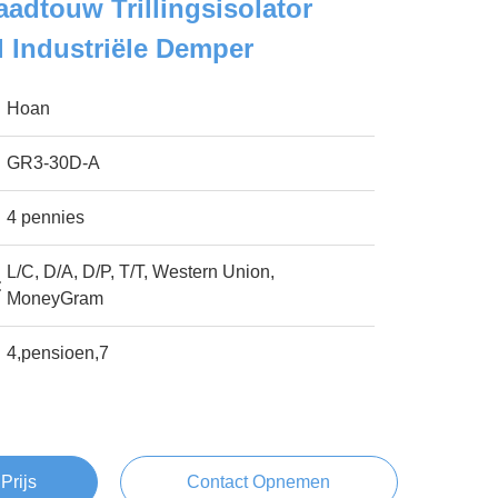
adtouw Trillingsisolator
l Industriële Demper
Hoan
GR3-30D-A
4 pennies
L/C, D/A, D/P, T/T, Western Union,
:
MoneyGram
4,pensioen,7
Prijs
Contact Opnemen