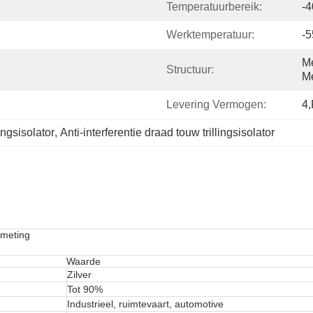
Temperatuurbereik:
-4
Werktemperatuur:
-5
Me
Structuur:
M
Levering Vermogen:
4,
ngsisolator
, 
Anti-interferentie draad touw trillingsisolator
kmeting
Waarde
Zilver
Tot 90%
Industrieel, ruimtevaart, automotive