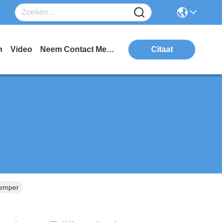
n
Video
Neem Contact Met Ons Op
Citaat
Demper