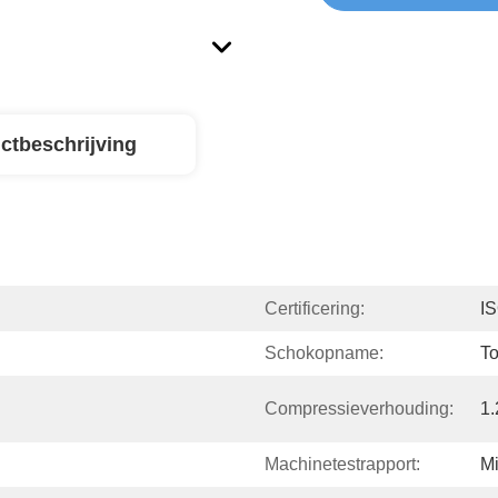
ctbeschrijving
Certificering:
I
Schokopname:
T
Compressieverhouding:
1.
Machinetestrapport:
Mi