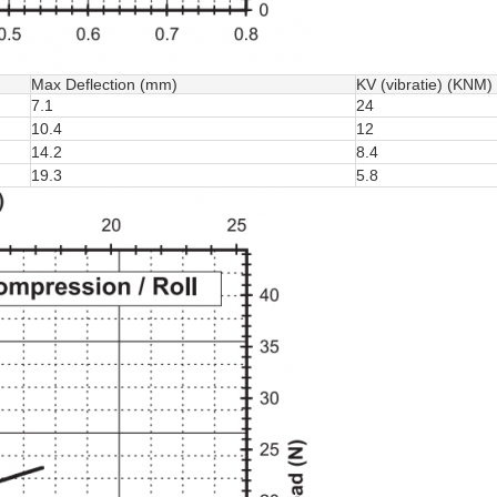
Max Deflection (mm)
KV (vibratie) (KNM)
7.1
24
10.4
12
14.2
8.4
19.3
5.8