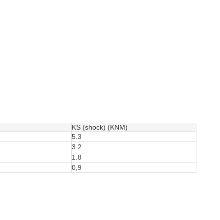
KS (shock) (KNM)
5.3
3.2
1.8
0,9