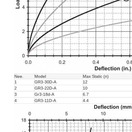
Nee.
Model
Max Static (n)
1
GR3-30D-A
12
2
GR3-22D-A
10
3
Gr3-18d-A
6.7
4
GR3-11D-A
4.4