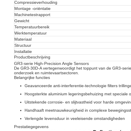
Compressieverhouding
Montage -oriëntatie
Machinetestrapport
Gewicht
Temperatuurbereik
Werktemperatuur
Materiaal
Structuur
Installatie
Productbeschrijving
GR3-serie High-Precision Angle Sensors
De GR3-30D-A vertegenwoordigt het toppunt van de GR3-serie,
onderzoek en ruimtevaartsectoren.
Belangrijke functies
Geavanceerde anti-interferentie-technologie filters trillin
Hoogsterkte aluminium legeringsbehuizing met speciale 
Uitstekende corrosie- en slijtvastheid voor harde omgevi
Handhaaft meetnauwkeurigheid in complexe bewegingss
Verlengde levensduur in veeleisende omstandigheden
Prestatiegegevens