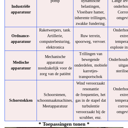
pomp
dynamische
Lange lev
Industriële
belastingen,
onderhou
apparatuur
Vloeibare hamer,
Corro
inherente trillingen,
omgev
zwakke fundering.
Raketwerpers, tank.
Onderhou
Ordnance-
Artillerie,
Ruw terrein,
extr
apparatuur
computerbesturing,
spoorweg, vervoer.
tempera
elektronica
explosie in
Trillingen van
Mechanische
bewegende
Onderhouds
Medische
apparatuur
onderdelen, mobiele
uitgas
apparatuur
noodzakelijk voor de
karretjes-
sterilis
zorg van de patiënt
transportschok
Wind veroorzaakt
resonantie
Onderhou
Schoorstenen,
de frequenties, het
extr
Schorstokken
schoonmaakmachines,
gas in de stapel dat
tempera
Meetapparatuur
turbulentie
corros
veroorzaakt bij de
omgev
scrubber, enz.
* Toepassingen tonen *