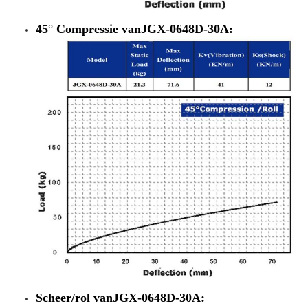
45° Compressie van
JGX-0648D-30A
:
Scheer/rol van
JGX-0648D-30A
: