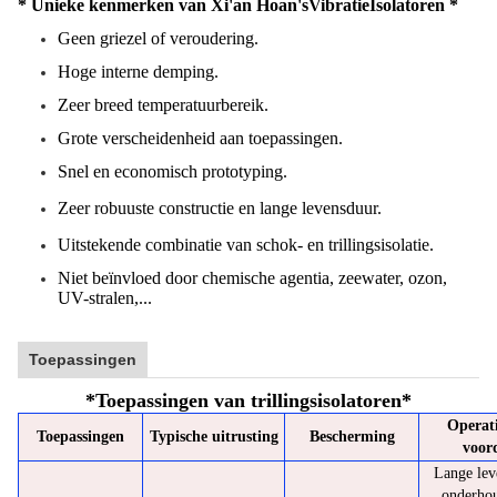
* Unieke kenmerken van Xi'an Hoan's
Vibratie
Isolatoren *
Geen griezel of veroudering.
Hoge interne demping.
Zeer breed temperatuurbereik.
Grote verscheidenheid aan toepassingen.
Snel en economisch prototyping.
Zeer robuuste constructie en lange levensduur.
Uitstekende combinatie van schok- en trillingsisolatie.
Niet beïnvloed door chemische agentia, zeewater, ozon,
UV-stralen,...
Toepassingen
*
Toepassingen van trillingsisolatoren
*
Operat
Toepassingen
Typische uitrusting
Bescherming
voor
Lange lev
onderhou