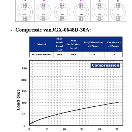
Compressie van
JGX-0648D-30A
: