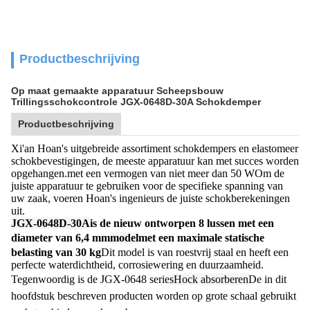
Productbeschrijving
Op maat gemaakte apparatuur Scheepsbouw
Trillingsschokcontrole JGX-0648D-30A Schokdemper
Productbeschrijving
Xi'an Hoan's uitgebreide assortiment schokdempers en elastomeer
schokbevestigingen, de meeste apparatuur kan met succes worden
opgehangen.met een vermogen van niet meer dan 50 WOm de
juiste apparatuur te gebruiken voor de specifieke spanning van
uw zaak, voeren Hoan's ingenieurs de juiste schokberekeningen
uit.
JGX-0648D-30A
is de nieuw ontworpen 8 lussen met een
diameter van 6,4 mm
model
met een maximale statische
belasting van 30 kg
Dit model is van roestvrij staal en heeft een
perfecte waterdichtheid, corrosiewering en duurzaamheid.
Tegenwoordig is de JGX-0648 serie
s
Hock absorberen
De in dit
hoofdstuk beschreven producten worden op grote schaal gebruikt