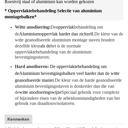
Roestvrij staal of aluminium kan worden gekozen
* Oppervlaktebehandeling Selectie van aluminium
montagebalken
*
Witte anodisering:
De
oppervlak
behandeling om
de
Aluminiumoppervlak harder dan zichzelf.
De kleur van de
witte geanodiseerde aluminium montage staven houden
dezelfde kleur
als de
het is de normale
oppervlaktebehandeling van de aluminium
bevestigingsstaven;
Hard anodiseren:
De oppervlaktebehandeling om
de
Aluminium bevestigingsbalken veel harder dan de witte
geanodiseerde manier.
De kleur van de harde geanodiseerde
aluminium bevestigingsstaven is donkerder dan die van
de
witte anodiseringswijze
Speciaal gebruik voor complexe
of bijzondere eisen van de arbeidsomstandigheden van het
gebruik van draadtouwisolatoren.
Kenmerken