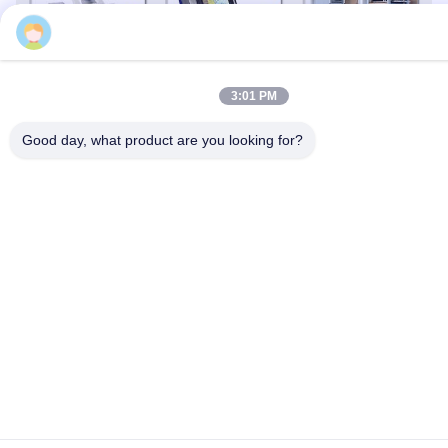
Hoan
3:01 PM
Bedrijfsinformatie
Good day, what product are you looking for?
Xi'an Hoan Mirowave Co. Ltd.
, de professionele fabrikant van
trillingsisolatoren en bevestigingen, biedt oplossingen voor
energie-absorptie en trillingsisolatie van topkwaliteit aan een
verscheidenheid aan defensie-, commerciële en zware industrie..
Onze producten bestrijken een breed assortiment, dat niet alleen
trillingsisolatoren, trillingsbevestigingen, wrijvingsdempers en
ook schokdempers en LC-filters omvat.met de snelle
ontwikkeling van decennia, zijn we gegroeid met meer dan 500
medewerkers, waaronder meer dan 100 experts.
Nu zijn we de bestseller voor meer dan 31 provincies in China en
bijna 25 overzeese landen voor gebieden van motor, ventilatoren,
punch machine, lift, compressor, chemische apparatuur, metro,
brug,Mechanische apparatuur, grootschalige constructies, studio's,
theaters, voertuigen, schepen en machines.
Neem vandaag nog contact met ons op om te zien hoe onze
producten kunnen profiteren van uw specifieke apparatuur
applicatie behoeften of als alternatief kunt u een van onze vele
vertegenwoordigers te vinden om u te helpen uw product
vereisten te voldoen!