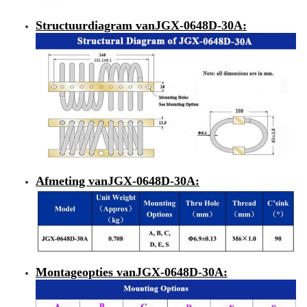
Structuurdiagram van
JGX-0648D-30A
:
Afmeting van
JGX-0648D-30A
:
Montageopties van
JGX-0648D-30A
: