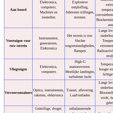
Elektronica,
Explosieve
extr
computers,
ontploffing,
Aan boord
tempera
Machines en
Inherente trillingen,
corrosiebest
toestellen
stormen.
Beschermin
ass
Lange lev
Het terrein is ruw.
onderhou
Instrumenten,
Voertuigen voor
Slechte
Temper
generatoren,
ruw terrein
wegomstandigheden,
extremen
Elektronica
Rampen
Radioactivi
stral
High-G
Tempera
Elektronica,
manoeuvreren.
Vliegtuigen
hoogte e
computers
Moeilijke landingen,
lichtge
turbulente lucht
Lange lev
onderhou
Optica, instrumenten,
Transit, aflevering.
Vervoercontainers
Blootstel
raketten, elektronica
Laad/ontladen
vocht, h
gebr
Centrifuge, droger,
onbalanserende