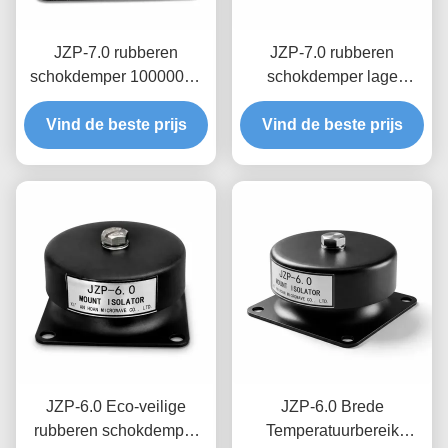
JZP-7.0 rubberen
JZP-7.0 rubberen
schokdemper 1000000+
schokdemper lage
cyclusvermoeidheid
compressieset
geteste drop-in retrofit-
Vind de beste prijs
permanente elasticiteit
Vind de beste prijs
demper voor oudere
geoptimaliseerde
apparatuur
dempingsverhouding
voor zware machines
JZP-6.0 Eco-veilige
JZP-6.0 Brede
rubberen schokdemper
Temperatuurbereik