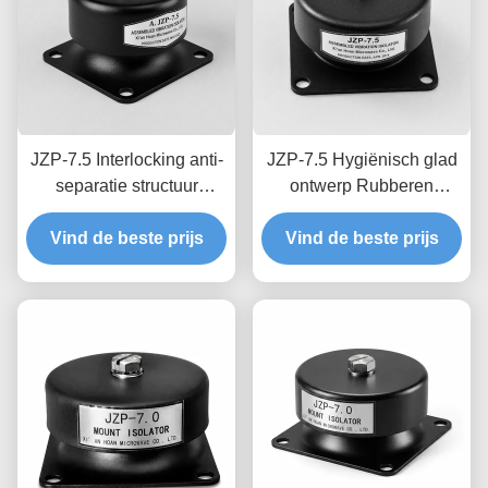
JZP-7.5 Interlocking anti-
JZP-7.5 Hygiënisch glad
separatie structuur
ontwerp Rubberen
Rubberen schokdemper
schokdemper met
met permanent gevormde
Vind de beste prijs
gemakkelijk wassen
Vind de beste prijs
partij traceerbaarheid
Progressieve kussen