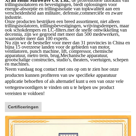
Xi'an Hoan Mirowave Co. Ltd.
, de professionele fabrikant van
trillingsisolatoren en bevestigingen, biedt oplossingen voor
energie-absorptie en trillingsisolatie van topkwaliteit aan een
verscheidenheid aan militaire, defensie,commerciële en zware
industrie.
Onze producten bestrijken een breed assortiment, niet alleen
trillingsisolatoren, trillingsbevestigingen, wrijvingsdempers, maar
ook schokdempers en LC-filters.met de snelle ontwikkeling van
decennia, zijn we gegroeid met meer dan 500 medewerkers,
waaronder meer dan 100 experts.
Nu zijn we de bestseller voor meer dan 31 provincies in China en
bijna 15 overzeese landen voor de gebieden van motor,
ventilatoren, punch machine, lift, compressor, chemische
apparatuur, metro trein, brug,Mechanische apparatuur,
grootschalige constructies, studio's, theaters, voertuigen, schepen
en machines.
Neem vandaag nog contact met ons op om te zien hoe onze
producten kunnen profiteren van uw specifieke apparatuur
applicatie behoeften of als alternatief kunt u een van onze vele
vertegenwoordigers te vinden om u te helpen uw product
vereisten te voldoen!
Certificeringen