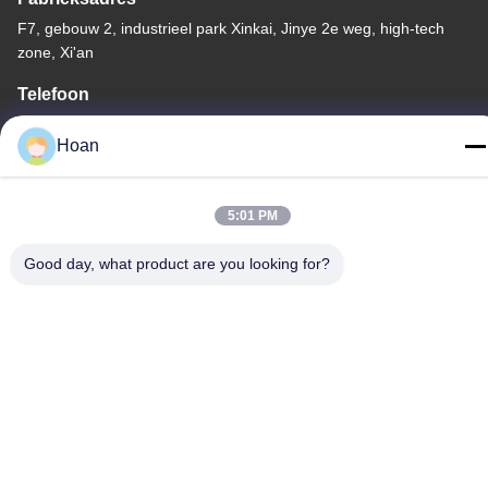
F7, gebouw 2, industrieel park Xinkai, Jinye 2e weg, high-tech
zone, Xi'an
Telefoon
86--18740357801
Hoan
5:01 PM
China Goede kwaliteit De Trillingsisolator van de draadkabel
Good day, what product are you looking for?
Auteursrecht © 2024-2026 Xi'an Hoan Microwave Co., Ltd. . Alle
rechten voorbehoudena.
Privacybeleid
|
Sitemap