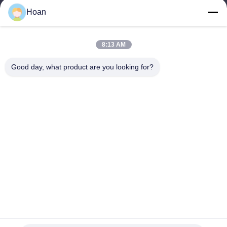
Hoan
Ons adres
Bedrijfsadres
8:13 AM
F7, gebouw 2, industrieel park Xinkai, Jinye 2e weg, high-tech
zone, Xi'an
Good day, what product are you looking for?
Fabrieksadres
F7, gebouw 2, industrieel park Xinkai, Jinye 2e weg, high-tech
zone, Xi'an
Telefoon
86--18740357801
China Goede kwaliteit De Trillingsisolator van de draadkabel
Auteursrecht © 2024-2026 Xi'an Hoan Microwave Co., Ltd. . Alle
rechten voorbehoudena.