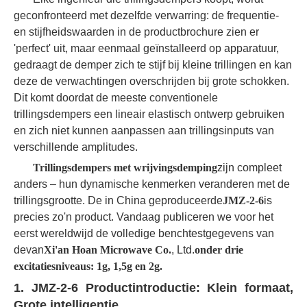
geconfronteerd met dezelfde verwarring: de frequentie-
en stijfheidswaarden in de productbrochure zien er
'perfect' uit, maar eenmaal geïnstalleerd op apparatuur,
gedraagt de demper zich te stijf bij kleine trillingen en kan
deze de verwachtingen overschrijden bij grote schokken.
Dit komt doordat de meeste conventionele
trillingsdempers een lineair elastisch ontwerp gebruiken
en zich niet kunnen aanpassen aan trillingsinputs van
verschillende amplitudes.
Trillingsdempers met wrijvingsdemping
zijn compleet
anders – hun dynamische kenmerken veranderen met de
trillingsgrootte. De in China geproduceerde
JMZ-2-6
is
precies zo'n product. Vandaag publiceren we voor het
eerst wereldwijd de volledige benchtestgegevens van
de
van
Xi'an Hoan Microwave Co.
, Ltd.
onder drie
excitatiesniveaus: 1g, 1,5g en 2g.
1. JMZ-2-6 Productintroductie: Klein formaat,
Grote intelligentie