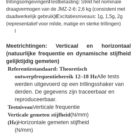
trillingsomgevingen
l
Testbelasting: Strikt het nominale
draagvermogen van de JMZ-2-6: 2,6 kg (consistent met
daadwerkelijk gebruik)
l
Excitatiesniveaus: 1g, 1,5g, 2g
(representatief voor milde, matige en sterke trillingen)
l
Meetrichtingen: Verticaal en horizontaal
(natuurlijke frequentie en dynamische stijfheid
gelijktijdig gemeten)
Referentiestandaard: Theoretisch
ontwerpfrequentiebereik 12–18 Hz
Alle tests
werden uitgevoerd op een trillingsshaker van
derden. De gegevens zijn traceerbaar en
reproduceerbaar.
Testniveau
Verticale frequentie
Verticale gemeten stijfheid
(N/mm)
(Hz)
Horizontale gemeten stijfheid
(N/mm)