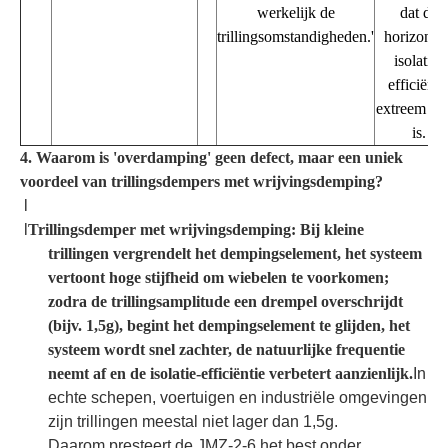
werkelijk de
dat de
trillingsomstandigheden.'
horizontal
isolatie-
efficiënti
extreem ho
is.
4. Waarom is 'overdamping' geen defect, maar een uniek
voordeel van trillingsdempers met wrijvingsdemping?
l
l
Trillingsdemper met wrijvingsdemping: Bij kleine
trillingen vergrendelt het dempingselement, het systeem
vertoont hoge stijfheid om wiebelen te voorkomen;
zodra de trillingsamplitude een drempel overschrijdt
(bijv. 1,5g), begint het dempingselement te glijden, het
systeem wordt snel zachter, de natuurlijke frequentie
neemt af en de isolatie-efficiëntie verbetert aanzienlijk.
In
echte schepen, voertuigen en industriële omgevingen
zijn trillingen meestal niet lager dan 1,5g.
Daarom presteert de JMZ-2-6 het best onder