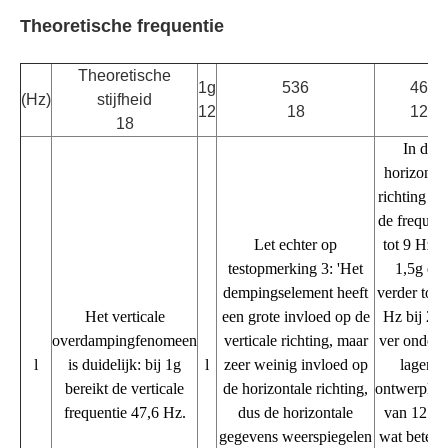
Theoretische frequentie
Theoretische
1g
536
46
(Hz)
stijfheid
12
18
12
18
In de
horizontal
richting daa
de frequent
Let echter op
tot 9 Hz b
testopmerking 3: 'Het
1,5g en
dempingselement heeft
verder tot 
Het verticale
een grote invloed op de
Hz bij 2g 
overdampingfenomeen
verticale richting, maar
ver onder 
l
is duidelijk: bij 1g
l
zeer weinig invloed op
lagere
bereikt de verticale
de horizontale richting,
ontwerplim
frequentie 47,6 Hz.
dus de horizontale
van 12 Hz
gegevens weerspiegelen
wat beteke