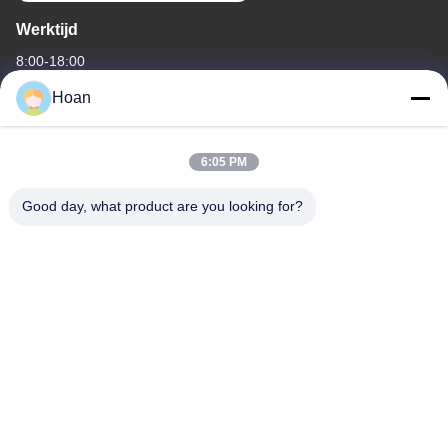
Werktijd
8:00-18:00
Hoan
Ons adres
Bedrijfsadres
6:05 PM
F7, gebouw 2, industrieel park Xinkai, Jinye 2e weg, high-tech
zone, Xi'an
Good day, what product are you looking for?
Fabrieksadres
F7, gebouw 2, industrieel park Xinkai, Jinye 2e weg, high-tech
zone, Xi'an
Telefoon
86--18740357801