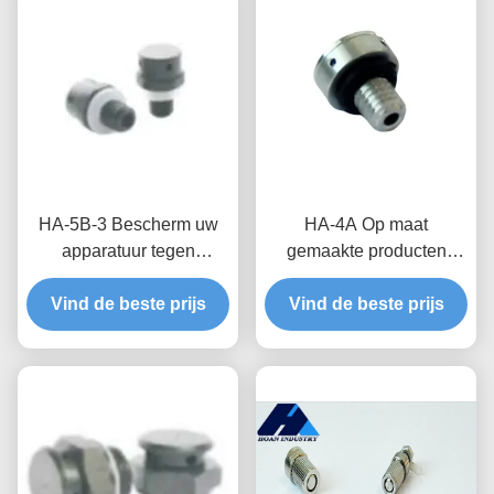
HA-5B-3 Bescherm uw
HA-4A Op maat
apparatuur tegen
gemaakte producten
drukverschillen en
Waterdicht ademend
vochtige omgevingen met
Vind de beste prijs
ventiel voor optimale
Vind de beste prijs
aangepaste waterdichte
bescherming van
en ademende kleppen
apparatuur en stabiliteit
van de luchtdruk