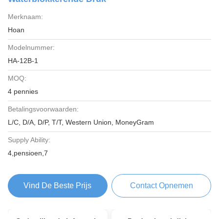
Merknaam:
Hoan
Modelnummer:
HA-12B-1
MOQ:
4 pennies
Betalingsvoorwaarden:
L/C, D/A, D/P, T/T, Western Union, MoneyGram
Supply Ability:
4,pensioen,7
Vind De Beste Prijs
Contact Opnemen