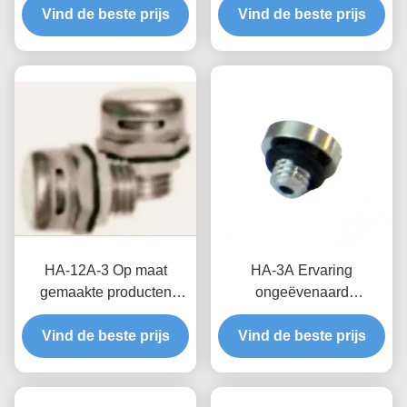
voor distributie doos
Vind de beste prijs
kleppen voor betere
Vind de beste prijs
Waterdichtheid en
betrouwbaarheid en
vochtbescherming
levensduur in nieuwe
energiesystemen
HA-12A-3 Op maat
HA-3A Ervaring
gemaakte producten
ongeëvenaard
Waterdicht en ademend
luchtdrukbeheer met op
Vind de beste prijs
klep De perfecte
maat gemaakte producten
Vind de beste prijs
combinatie van
Waterdichte ademende
technologie en
kleppen
functionaliteit