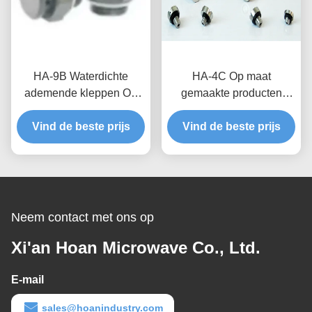
HA-9B Waterdichte
HA-4C Op maat
ademende kleppen Op
gemaakte producten
maat gemaakte producten
Waterdicht en ademend
Vind de beste prijs
voor
Vind de beste prijs
klep voor betere
consumentenelektronica
warmteafvoer en
en IP68-waterdichtheid
bescherming van LED-
lampen
Neem contact met ons op
Xi'an Hoan Microwave Co., Ltd.
E-mail
sales@hoanindustry.com